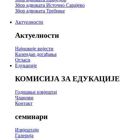
Збор адвоката Источно Сарајево
Збор адвоката Требиње
Актуелности
Актуелности
Најновије вијести
Календар догађања
Огласи
Едукације
КОМИСИЈА ЗА ЕДУКАЦИЈЕ
Годишњи извјештај
Чланови
Контакт
семинари
Извјештаји
Галерија