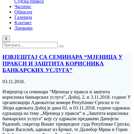
Судска пракса
Часопис
Обрасци
Галерија
Kонтакт
Линкови
X
ИЗВЈЕШТАЈ СА СЕМИНАРА “МЈЕНИЦА У
ПРАКСИ И ЗАШТИТА КОРИСНИКА
БАНКАРСКИХ УСЛУГА”
03.11.2018.
Извјештај са семинара “Мјеница у пракси и заштита
корисника банкарских услуга”, Добој, 2. и 3.11.2018. године У
организацији Адвокатске коморе Републике Српске и то
Збора адвоката Добој је дана 02. и 03.11.2018. године одржана
едукација на тему „Мјеница у пракси“ и „Заштита корисника
банкарских услуга“ коју су одржали предавачи Данијела
Радонић, секретар Вишег привредног суда Републике Српске,
Горан Василић, адвокат из Брчког, те Далибор Мрша и Горан