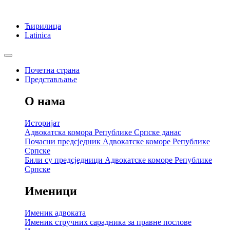
Ћирилица
Latinica
Почетна страна
Представљање
О нама
Историјат
Адвокатска комора Републике Српске данас
Почасни предсједник Адвокатске коморе Републике
Српске
Били су предсједници Адвокатске коморе Републике
Српске
Именици
Именик адвоката
Именик стручних сарадника за правне послове