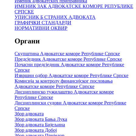
Именик адвокатских приправника
ИМЕНИК ЗАК АДВОКАТСКЕ КОМОРЕ РЕПУБЛИКЕ
СРПСКЕ
УПИСНИК Б СТРАНИХ АДВОКАТА
ГРАФИЧКИ СТАНДАРДИ
НОРМАТИВНИ ОКВИР
Органи
Скупштина Адвокатске коморе Републике Српске
Предсједник Адвокатске коморе Републике Српске
Почасни предсједник Адвокатске коморе Републике
Српске
Извршни одбор Адвокатске коморе Републике Српске
Комисија за контролу финансијског пословања
Адвокатске коморе Републике Српске
Дисциплинско тужилаштво Адвокатске коморе
Републике Српске
Дисциплински судови Адвокатске коморе Републике
Српске
Збор адвоката
Збор адвоката Бања Лука
Збор адвоката Бијељина
Збор адвоката Добој
Збор адвоката Приједор