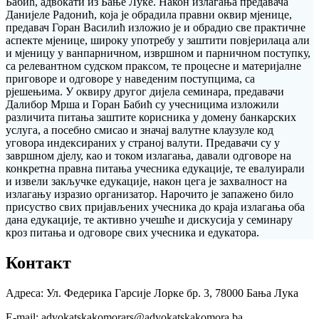
Бабић, адвокати из Бање Луке. Након излагања предавача
Данијеле Радонић, која је обрадила правни оквир мјенице,
предавач Горан Василић изложио је и обрадио све практичне
аспекте мјенице, широку употребу у заштити повјерилаца али
и мјеницу у ванпарничном, извршном и парничном поступку,
са релевантном судском праксом, те процесне и материјалне
приговоре и одговоре у наведеним поступцима, са
рјешењима. У оквиру другог дијела семинара, предавачи
Далибор Мрша и Горан Бабић су учесницима изложили
различита питања заштите корисника у домену банкарских
услуга, а посебно смисао и значај валутне клаузуле код
уговора индексираних у страној валути. Предавачи су у
завршном дјелу, као и током излагања, давали одговоре на
конкретна правна питања учесника едукације, те евалуирали
и извели закључке едукације, након цега је захвалност на
излагању изразио организатор. Нарочито је запажено било
присуство свих пријављених учесника до краја излагања оба
дана едукације, те активно учешће и дискусија у семинару
кроз питања и одговоре свих учесника и едукатора.
Контакт
Адреса: Ул. Федерика Гарсије Лорке бр. 3, 78000 Бања Лука
Е-mail: advokatskakomorars@advokatskakomora.ba