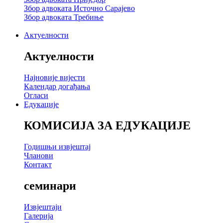
Збор адвоката Источно Сарајево
Збор адвоката Требиње
Актуелности
Актуелности
Најновије вијести
Календар догађања
Огласи
Едукације
КОМИСИЈА ЗА ЕДУКАЦИЈЕ
Годишњи извјештај
Чланови
Контакт
семинари
Извјештаји
Галерија