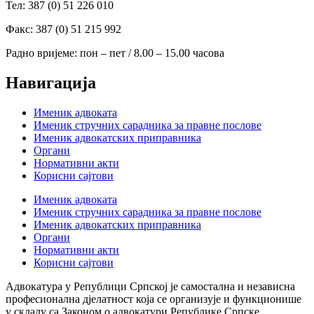
Тел: 387 (0) 51 226 010
Факс: 387 (0) 51 215 992
Радно вријеме: пон – пет / 8.00 – 15.00 часова
Навигација
Именик адвоката
Именик стручних сарадника за правне послове
Именик адвокатских приправника
Органи
Нормативни акти
Корисни сајтови
Именик адвоката
Именик стручних сарадника за правне послове
Именик адвокатских приправника
Органи
Нормативни акти
Корисни сајтови
Адвокатура у Републици Српској је самостална и независна
професионална дјелатност која се организује и функционише
у складу са Законом о адвокатури Републике Српске