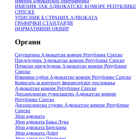
Именик адвокатских приправника
ИМЕНИК ЗАК АДВОКАТСКЕ КОМОРЕ РЕПУБЛИКЕ
СРПСКЕ
УПИСНИК Б СТРАНИХ АДВОКАТА
ГРАФИЧКИ СТАНДАРДИ
НОРМАТИВНИ ОКВИР
Органи
Скупштина Адвокатске коморе Републике Српске
Предсједник Адвокатске коморе Републике Српске
Почасни предсједник Адвокатске коморе Републике
Српске
Извршни одбор Адвокатске коморе Републике Српске
Комисија за контролу финансијског пословања
Адвокатске коморе Републике Српске
Дисциплинско тужилаштво Адвокатске коморе
Републике Српске
Дисциплински судови Адвокатске коморе Републике
Српске
Збор адвоката
Збор адвоката Бања Лука
Збор адвоката Бијељина
Збор адвоката Добој
Збор адвоката Приједор