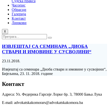
Судска пракса
Часопис
Обрасци
Галерија
Kонтакт
Линкови
X
ИЗВЈЕШТАЈ СА СЕМИНАРА „ДИОБА
СТВАРИ И ИМОВИНЕ У СУСВОЈИНИ“
23.11.2018.
Извјештај са семинара „Диоба ствари и имовине у сусвојини“,
Бијељина, 23. 11. 2018. године
Контакт
Адреса: Ул. Федерика Гарсије Лорке бр. 3, 78000 Бања Лука
Е-mail: advokatskakomorars@advokatskakomora.ba