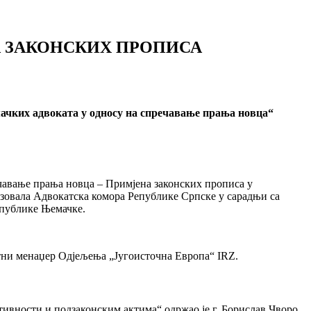
А ЗАКОНСКИХ ПРОПИСА
мачких адвоката у односу на спречавање прања новца“
ечавање прања новца – Примјена законских прописа у
изовала Адвокатска комора Републике Српске у сарадњи са
епублике Њемачке.
ектни менаџер Одјељења „Југоисточна Европа“ IRZ.
ивности и подзаконским актима“ одржао је г. Борислав Чворо,