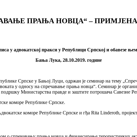
ЧАВАЊЕ ПРАЊА НОВЦА“ – ПРИМЈЕН
са у адвокатској пракси у Републици Српској и обавезе ње
Б
а
њ
а Лука, 28.10.2019. године
Републике Српске у Бањој Луци, одржан је семинар на тему „Спр
двоката у односу на спречавање прања новца“. Семинар је орган
з подршку Министарства правде и заштите потрошача Савезне Р
атске коморе Републике Српске.
 Адвокатске коморе Републике Српске и гђа Rita Linderoth, прој
ном о спречавању прања новца и финансирање терористичких акт