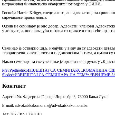
истражилац Финансијско обавјештајног одјела у СИПИ.
Госпођа Harriet Krüger, специјализирана адвокатица за кривич
спречавање прања новца.
Одзив на семинару је био добар. Адвокати, чланови Адвокатске
у дискусији, постављајући питања из праксе и износећи практич
Семинар је остварио циљ, имајући у виду да су адвокати дета
терористичких активности и подзаконским актима, а имали су и 
Након семинара за све учеснике је организован ручак у „Криста
Prev
Prethodno
ИЗВЈЕШТАЈ СА СЕМИНАРА „КOMAНДНА ОД
Sledeće
ИЗВЈЕШТАЈ СА СЕМИНАРА НА ТЕМУ: “ВРИЈЕМЕ З
Контакт
Адреса: Ул. Федерика Гарсије Лорке бр. 3, 78000 Бања Лука
Е-mail: advokatskakomorars@advokatskakomora.ba
Тел: 387 (0) 51 226 010