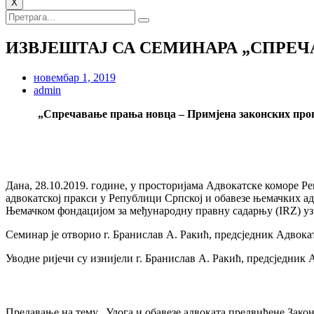
X
ИЗВЈЕШТАЈ СА СЕМИНАРА „СПРЕ
новембар 1, 2019
admin
„Спречавање прања новца – Примјена законских пропи
Дана, 28.10.2019. године, у просторијама Адвокатске коморе 
адвокатској пракси у Републици Српској и обавезе њемачких а
Њемачком фондацијом за међународну правну садарњу (IRZ) у
Семинар је отворио г. Бранислав А. Ракић, предсједник Адвок
Уводне ријечи су изнијели г. Бранислав А. Ракић, предсједник
Предавање на тему „Улога и обавезе адвоката предвиђене Зако