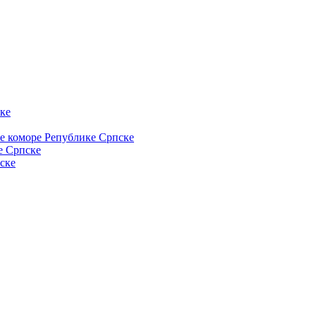
ке
ке коморе Републике Српске
е Српске
ске