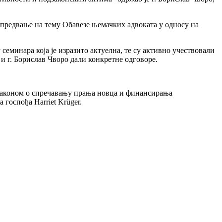
 предвање на тему Обавезе њемачких адвоката у односу на
еминара која је изразито актуелна, те су активно учествовали
 и г. Борислав Чворо дали конкретне одговоре.
е Законом о спречавању прања новца и финансирања
госпођа Harriet Krüger.