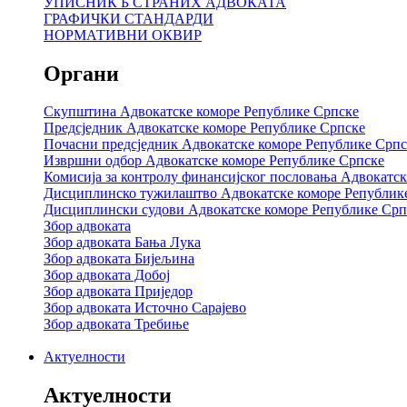
УПИСНИК Б СТРАНИХ АДВОКАТА
ГРАФИЧКИ СТАНДАРДИ
НОРМАТИВНИ ОКВИР
Органи
Скупштина Адвокатске коморе Републике Српске
Предсједник Адвокатске коморе Републике Српске
Почасни предсједник Адвокатске коморе Републике Српс
Извршни одбор Адвокатске коморе Републике Српске
Комисија за контролу финансијског пословања Адвокатс
Дисциплинско тужилаштво Адвокатске коморе Републик
Дисциплински судови Адвокатске коморе Републике Срп
Збор адвоката
Збор адвоката Бања Лука
Збор адвоката Бијељина
Збор адвоката Добој
Збор адвоката Приједор
Збор адвоката Источно Сарајево
Збор адвоката Требиње
Актуелности
Актуелности