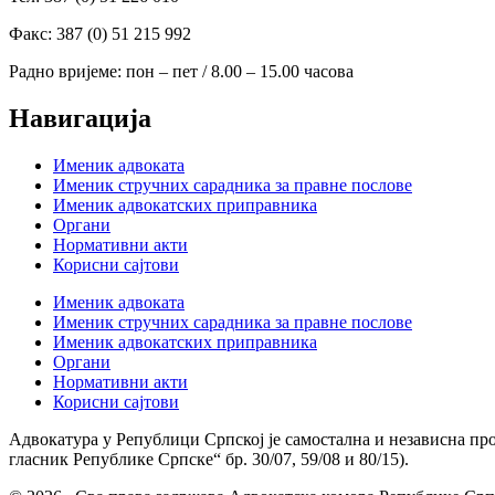
Факс: 387 (0) 51 215 992
Радно вријеме: пон – пет / 8.00 – 15.00 часова
Навигација
Именик адвоката
Именик стручних сарадника за правне послове
Именик адвокатских приправника
Органи
Нормативни акти
Корисни сајтови
Именик адвоката
Именик стручних сарадника за правне послове
Именик адвокатских приправника
Органи
Нормативни акти
Корисни сајтови
Адвокатура у Републици Српској је самостална и независна пр
гласник Републике Српске“ бр. 30/07, 59/08 и 80/15).