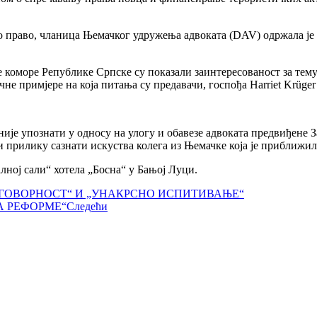
но право, чланица Њемачког удружења адвоката (DAV) одржала је
 коморе Републике Српске су показали заинтересованост за тему с
не примјере на која питања су предавачи, госпођа Harriet Krüger
љније упознати у односу на улогу и обавезе адвоката предвиђен
прилику сазнати искуства колега из Њемачке која је приближила 
лној сали“ хотела „Босна“ у Бањој Луци.
ГОВОРНОСТ“ И „УНАКРСНО ИСПИТИВАЊЕ“
А РЕФОРМЕ“
Следећи