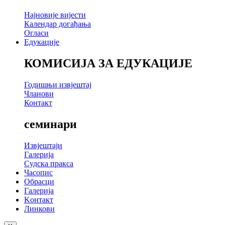
Најновије вијести
Календар догађања
Огласи
Едукације
КОМИСИЈА ЗА ЕДУКАЦИЈЕ
Годишњи извјештај
Чланови
Контакт
семинари
Извјештаји
Галерија
Судска пракса
Часопис
Обрасци
Галерија
Kонтакт
Линкови