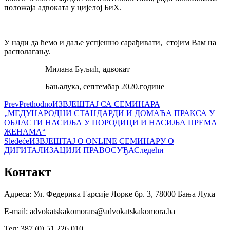
положаја адвоката у цијелој БиХ.
У нади да ћемо и даље успјешно сарађивати, стојим Вам на
располагању.
Милана Буљић, адвокат
Бањалука, септембар 2020.године
Prev
Prethodno
ИЗВЈЕШТАЈ СА СЕМИНАРА
„МЕДУНАРОДНИ СТАНДАРДИ И ДОМАЋА ПРАКСА У
ОБЛАСТИ НАСИЉА У ПОРОДИЦИ И НАСИЉА ПРЕМА
ЖЕНАМА“
Sledeće
ИЗВЈЕШТАЈ О ONLINE СЕМИНАРУ О
ДИГИТАЛИЗАЦИЈИ ПРАВОСУЂА
Следећи
Контакт
Адреса: Ул. Федерика Гарсије Лорке бр. 3, 78000 Бања Лука
Е-mail: advokatskakomorars@advokatskakomora.ba
Тел: 387 (0) 51 226 010