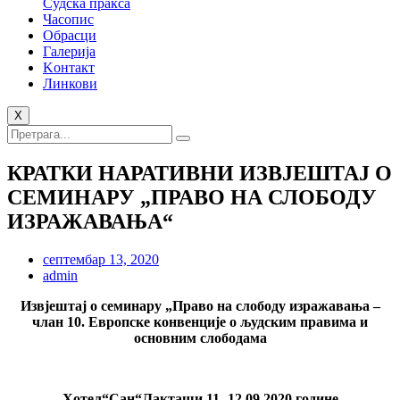
Судска пракса
Часопис
Обрасци
Галерија
Kонтакт
Линкови
X
КРАТКИ НАРАТИВНИ ИЗВЈЕШТАЈ О
СЕМИНАРУ „ПРАВО НА СЛОБОДУ
ИЗРАЖАВАЊА“
септембар 13, 2020
admin
Извјештај о семинару „Право на слободу изражавања –
члан 10. Европске конвенције о људским правима и
основним слободама
Хотел“Сан“Лакташи 11.-12.09.2020.године