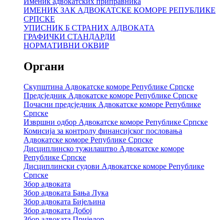
Именик адвокатских приправника
ИМЕНИК ЗАК АДВОКАТСКЕ КОМОРЕ РЕПУБЛИКЕ
СРПСКЕ
УПИСНИК Б СТРАНИХ АДВОКАТА
ГРАФИЧКИ СТАНДАРДИ
НОРМАТИВНИ ОКВИР
Органи
Скупштина Адвокатске коморе Републике Српске
Предсједник Адвокатске коморе Републике Српске
Почасни предсједник Адвокатске коморе Републике
Српске
Извршни одбор Адвокатске коморе Републике Српске
Комисија за контролу финансијског пословања
Адвокатске коморе Републике Српске
Дисциплинско тужилаштво Адвокатске коморе
Републике Српске
Дисциплински судови Адвокатске коморе Републике
Српске
Збор адвоката
Збор адвоката Бања Лука
Збор адвоката Бијељина
Збор адвоката Добој
Збор адвоката Приједор