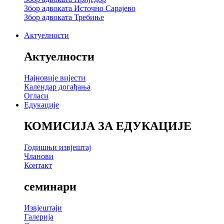
Збор адвоката Источно Сарајево
Збор адвоката Требиње
Актуелности
Актуелности
Најновије вијести
Календар догађања
Огласи
Едукације
КОМИСИЈА ЗА ЕДУКАЦИЈЕ
Годишњи извјештај
Чланови
Контакт
семинари
Извјештаји
Галерија