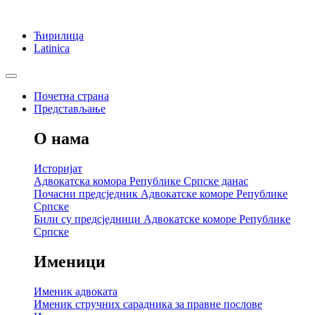
Ћирилица
Latinica
Почетна страна
Представљање
О нама
Историјат
Адвокатска комора Републике Српске данас
Почасни предсједник Адвокатске коморе Републике
Српске
Били су предсједници Адвокатске коморе Републике
Српске
Именици
Именик адвоката
Именик стручних сарадника за правне послове