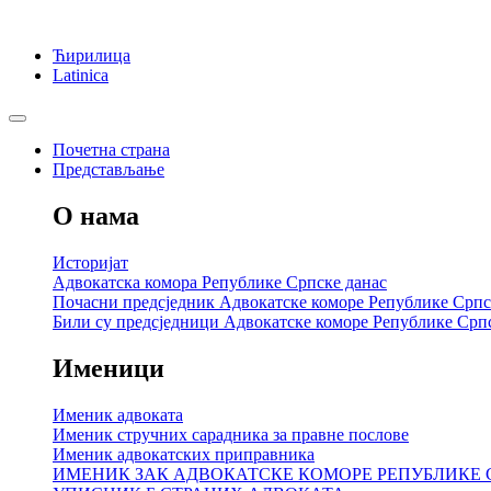
Ћирилица
Latinica
Почетна страна
Представљање
О нама
Историјат
Адвокатска комора Републике Српске данас
Почасни предсједник Адвокатске коморе Републике Српс
Били су предсједници Адвокатске коморе Републике Срп
Именици
Именик адвоката
Именик стручних сарадника за правне послове
Именик адвокатских приправника
ИМЕНИК ЗАК АДВОКАТСКЕ КОМОРЕ РЕПУБЛИКЕ 