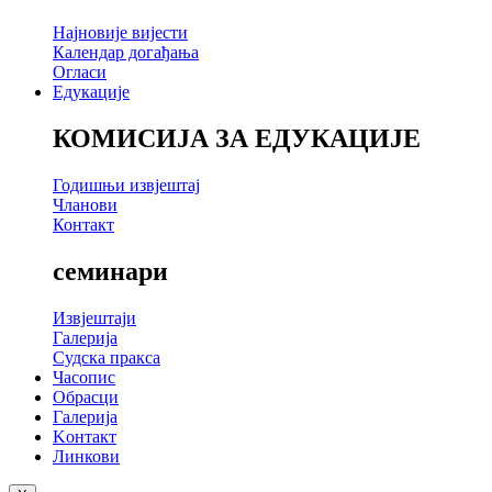
Најновије вијести
Календар догађања
Огласи
Едукације
КОМИСИЈА ЗА ЕДУКАЦИЈЕ
Годишњи извјештај
Чланови
Контакт
семинари
Извјештаји
Галерија
Судска пракса
Часопис
Обрасци
Галерија
Kонтакт
Линкови