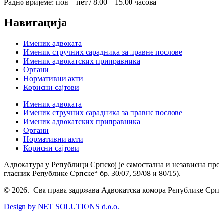
Радно вријеме: пон – пет / 8.00 – 15.00 часова
Навигација
Именик адвоката
Именик стручних сарадника за правне послове
Именик адвокатских приправника
Органи
Нормативни акти
Корисни сајтови
Именик адвоката
Именик стручних сарадника за правне послове
Именик адвокатских приправника
Органи
Нормативни акти
Корисни сајтови
Адвокатура у Републици Српској је самостална и независна пр
гласник Републике Српске“ бр. 30/07, 59/08 и 80/15).
© 2026. Сва права задржава Адвокатска комора Републике Срп
Design by NET SOLUTIONS d.o.o.