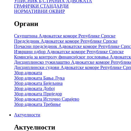
УПИСНИК Б СТРАНИХ АДВОКАТА
ГРАФИЧКИ СТАНДАРДИ
НОРМАТИВНИ ОКВИР
Органи
Скупштина Адвокатске коморе Републике Српске
Предсједник Адвокатске коморе Републике Српске
Почасни предсједник Адвокатске коморе Републике Српс
Извршни одбор Адвокатске коморе Републике Српске
Комисија за контролу финансијског пословања Адвокатс
Дисциплинско тужилаштво Адвокатске коморе Републик
Дисциплински судови Адвокатске коморе Републике Срп
Збор адвоката
Збор адвоката Бања Лука
Збор адвоката Бијељина
Збор адвоката Добој
Збор адвоката Приједор
Збор адвоката Источно Сарајево
Збор адвоката Требиње
Актуелности
Актуелности