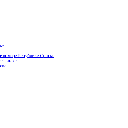
ке
ке коморе Републике Српске
е Српске
ске