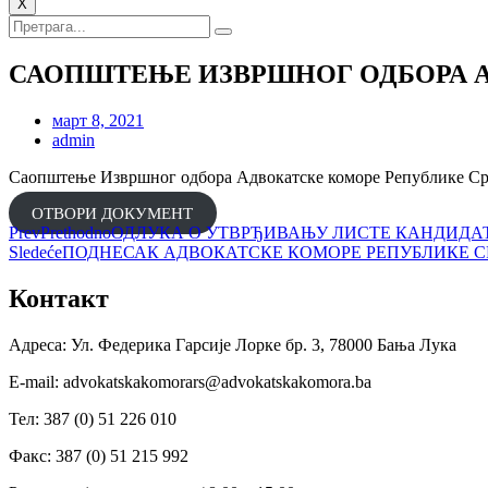
X
САОПШТЕЊЕ ИЗВРШНОГ ОДБОРА А
март 8, 2021
admin
Саопштење Извршног одбора Адвокатске коморе Републике Српс
ОТВОРИ ДОКУМЕНТ
Prev
Prethodno
ОДЛУКА О УТВРЂИВАЊУ ЛИСТЕ КАНДИДАТ
Sledeće
ПОДНЕСАК АДВОКАТСКЕ КОМОРЕ РЕПУБЛИКЕ С
Контакт
Адреса: Ул. Федерика Гарсије Лорке бр. 3, 78000 Бања Лука
Е-mail: advokatskakomorars@advokatskakomora.ba
Тел: 387 (0) 51 226 010
Факс: 387 (0) 51 215 992