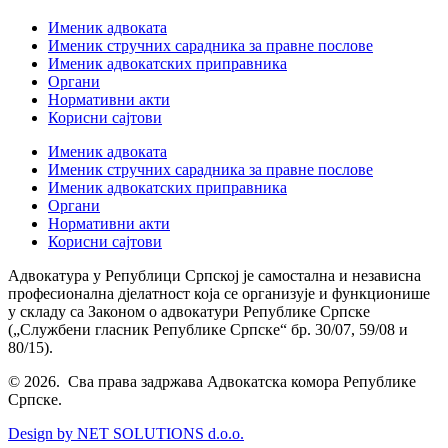
Именик адвоката
Именик стручних сарадника за правне послове
Именик адвокатских приправника
Органи
Нормативни акти
Корисни сајтови
Именик адвоката
Именик стручних сарадника за правне послове
Именик адвокатских приправника
Органи
Нормативни акти
Корисни сајтови
Адвокатура у Републици Српској је самостална и независна
професионална дјелатност која се организује и функционише
у складу са Законом о адвокатури Републике Српске
(„Службени гласник Републике Српске“ бр. 30/07, 59/08 и
80/15).
© 2026. Сва права задржава Адвокатска комора Републике
Српске.
Design by NET SOLUTIONS d.o.o.