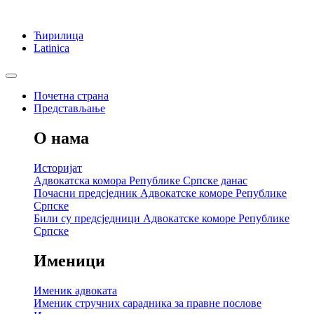
Ћирилица
Latinica
Почетна страна
Представљање
О нама
Историјат
Адвокатска комора Републике Српске данас
Почасни предсједник Адвокатске коморе Републике
Српске
Били су предсједници Адвокатске коморе Републике
Српске
Именици
Именик адвоката
Именик стручних сарадника за правне послове