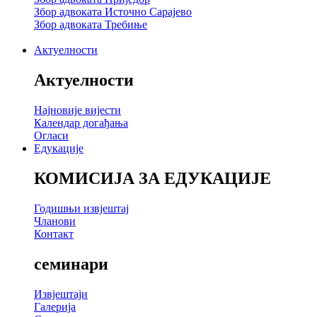
Збор адвоката Источно Сарајево
Збор адвоката Требиње
Актуелности
Актуелности
Најновије вијести
Календар догађања
Огласи
Едукације
КОМИСИЈА ЗА ЕДУКАЦИЈЕ
Годишњи извјештај
Чланови
Контакт
семинари
Извјештаји
Галерија