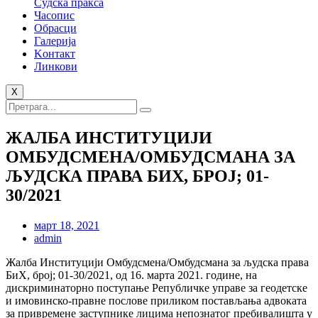
Судска пракса
Часопис
Обрасци
Галерија
Kонтакт
Линкови
X
ЖАЛБА ИНСТИТУЦИЈИ
ОМБУДСМЕНА/ОМБУДСМАНА ЗА
ЉУДСКА ПРАВА БИХ, БРОЈ; 01-
30/2021
март 18, 2021
admin
Жалба Институцији Омбудсмена/Омбудсмана за људска права
БиХ, број; 01-30/2021, од 16. марта 2021. године, на
дискриминаторно поступање Републичке управе за геодетске
и имовинско-правне послове приликом постављања адвоката
за привремене заступнике лицима непознатог пребивалишта у