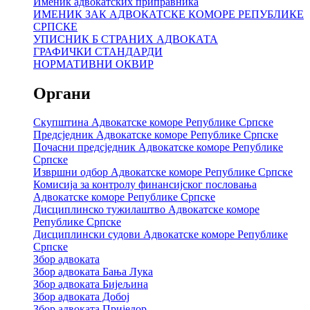
Именик адвокатских приправника
ИМЕНИК ЗАК АДВОКАТСКЕ КОМОРЕ РЕПУБЛИКЕ
СРПСКЕ
УПИСНИК Б СТРАНИХ АДВОКАТА
ГРАФИЧКИ СТАНДАРДИ
НОРМАТИВНИ ОКВИР
Органи
Скупштина Адвокатске коморе Републике Српске
Предсједник Адвокатске коморе Републике Српске
Почасни предсједник Адвокатске коморе Републике
Српске
Извршни одбор Адвокатске коморе Републике Српске
Комисија за контролу финансијског пословања
Адвокатске коморе Републике Српске
Дисциплинско тужилаштво Адвокатске коморе
Републике Српске
Дисциплински судови Адвокатске коморе Републике
Српске
Збор адвоката
Збор адвоката Бања Лука
Збор адвоката Бијељина
Збор адвоката Добој
Збор адвоката Приједор