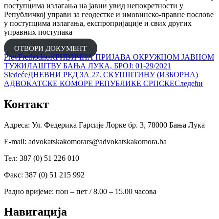
поступцима излагања на јавни увид непокретности у
Републичкој управи за геодестке и имовинско-правне послове
у поступцима излагања, експропријације и свих других
управних поступака
ОТВОРИ ДОКУМЕНТ
Prev
Prethodno
КРИВИЧНА ПРИЈАВА ОКРУЖНОМ ЈАВНОМ
ТУЖИЛАШТВУ БАЊА ЛУКА, БРОЈ: 01-29/2021
Sledeće
ДНЕВНИ РЕД ЗА 27. СКУПШТИНУ (ИЗБОРНА)
АДВОКАТСКЕ КОМОРЕ РЕПУБЛИКЕ СРПСКЕ
Следећи
Контакт
Адреса: Ул. Федерика Гарсије Лорке бр. 3, 78000 Бања Лука
Е-mail: advokatskakomorars@advokatskakomora.ba
Тел: 387 (0) 51 226 010
Факс: 387 (0) 51 215 992
Радно вријеме: пон – пет / 8.00 – 15.00 часова
Навигација