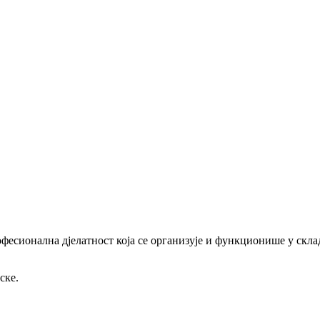
офесионална дјелатност која се организује и функционише у скл
ске.