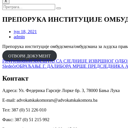
X
ПРЕПОРУКА ИНСТИТУЦИЈЕ ОМБУД
јун 18, 2021
admin
Препорука институције омбудсмена/омбудсмана за људска права 
ОТВОРИ ДОКУМЕНТ
Prev
Prethodno
ИЗВЈЕШТАЈ СА СЈЕДНИЦЕ ИЗВРШНОГ ОДБ
Sledeće
ОБРАЋАЊЕ Г. ДАЛИБОРА МРШЕ ПРЕДСЈЕДНИКА
Контакт
Адреса: Ул. Федерика Гарсије Лорке бр. 3, 78000 Бања Лука
Е-mail: advokatskakomorars@advokatskakomora.ba
Тел: 387 (0) 51 226 010
Факс: 387 (0) 51 215 992