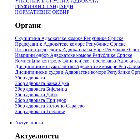
УПИСНИК Б СТРАНИХ АДВОКАТА
ГРАФИЧКИ СТАНДАРДИ
НОРМАТИВНИ ОКВИР
Органи
Скупштина Адвокатске коморе Републике Српске
Предсједник Адвокатске коморе Републике Српске
Почасни предсједник Адвокатске коморе Републике Српс
Извршни одбор Адвокатске коморе Републике Српске
Комисија за контролу финансијског пословања Адвокатс
Дисциплинско тужилаштво Адвокатске коморе Републик
Дисциплински судови Адвокатске коморе Републике Срп
Збор адвоката
Збор адвоката Бања Лука
Збор адвоката Бијељина
Збор адвоката Добој
Збор адвоката Приједор
Збор адвоката Источно Сарајево
Збор адвоката Требиње
Актуелности
Актуелности