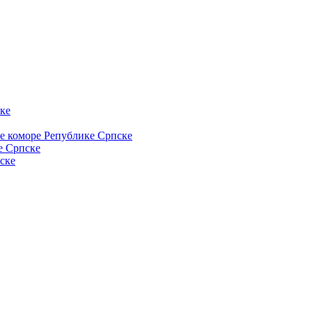
ке
ке коморе Републике Српске
е Српске
ске