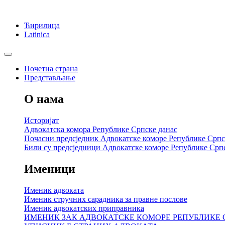
Ћирилица
Latinica
Почетна страна
Представљање
О нама
Историјат
Адвокатска комора Републике Српске данас
Почасни предсједник Адвокатске коморе Републике Српс
Били су предсједници Адвокатске коморе Републике Срп
Именици
Именик адвоката
Именик стручних сарадника за правне послове
Именик адвокатских приправника
ИМЕНИК ЗАК АДВОКАТСКЕ КОМОРЕ РЕПУБЛИКЕ 