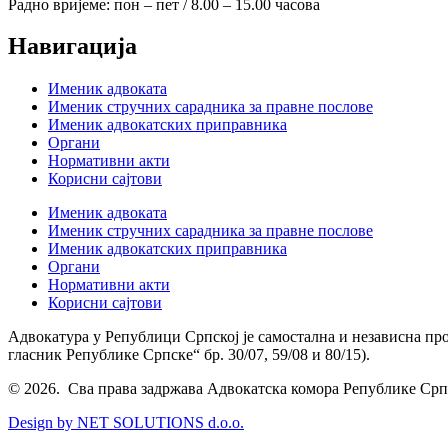
Радно вријеме: пон – пет / 8.00 – 15.00 часова
Навигација
Именик адвоката
Именик стручних сарадника за правне послове
Именик адвокатских приправника
Органи
Нормативни акти
Корисни сајтови
Именик адвоката
Именик стручних сарадника за правне послове
Именик адвокатских приправника
Органи
Нормативни акти
Корисни сајтови
Адвокатура у Републици Српској је самостална и независна пр
гласник Републике Српске“ бр. 30/07, 59/08 и 80/15).
© 2026. Сва права задржава Адвокатска комора Републике Срп
Design by NET SOLUTIONS d.o.o.