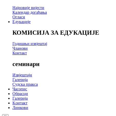
Најновије вијести
Календар догађања
Огласи
Едукације
КОМИСИЈА ЗА ЕДУКАЦИЈЕ
Годишњи извјештај
Чланови
Контакт
семинари
Извјештаји
Галерија
Судска пракса
Часопис
Обрасци
Галерија
Kонтакт
Линкови