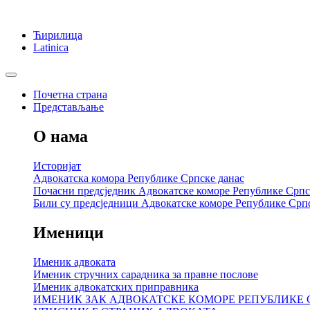
Ћирилица
Latinica
Почетна страна
Представљање
О нама
Историјат
Адвокатска комора Републике Српске данас
Почасни предсједник Адвокатске коморе Републике Српс
Били су предсједници Адвокатске коморе Републике Срп
Именици
Именик адвоката
Именик стручних сарадника за правне послове
Именик адвокатских приправника
ИМЕНИК ЗАК АДВОКАТСКЕ КОМОРЕ РЕПУБЛИКЕ 