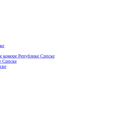
ке
ке коморе Републике Српске
е Српске
ске