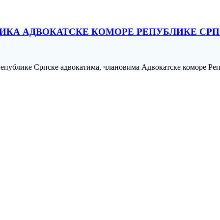
НИКА АДВОКАТСКЕ КОМОРЕ РЕПУБЛИКЕ СР
епублике Српске адвокатима, члановима Адвокатске коморе Репу