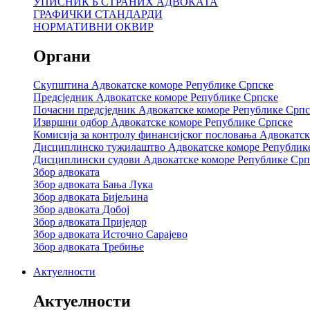
УПИСНИК Б СТРАНИХ АДВОКАТА
ГРАФИЧКИ СТАНДАРДИ
НОРМАТИВНИ ОКВИР
Органи
Скупштина Адвокатске коморе Републике Српске
Предсједник Адвокатске коморе Републике Српске
Почасни предсједник Адвокатске коморе Републике Српс
Извршни одбор Адвокатске коморе Републике Српске
Комисија за контролу финансијског пословања Адвокатс
Дисциплинско тужилаштво Адвокатске коморе Републик
Дисциплински судови Адвокатске коморе Републике Срп
Збор адвоката
Збор адвоката Бања Лука
Збор адвоката Бијељина
Збор адвоката Добој
Збор адвоката Приједор
Збор адвоката Источно Сарајево
Збор адвоката Требиње
Актуелности
Актуелности