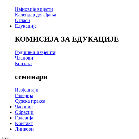
Најновије вијести
Календар догађања
Огласи
Едукације
КОМИСИЈА ЗА ЕДУКАЦИЈЕ
Годишњи извјештај
Чланови
Контакт
семинари
Извјештаји
Галерија
Судска пракса
Часопис
Обрасци
Галерија
Kонтакт
Линкови