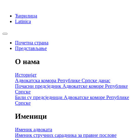
Ћирилица
Latinica
Почетна страна
Представљање
О нама
Историјат
Адвокатска комора Републике Српске данас
Почасни предсједник Адвокатске коморе Републике
Српске
Били су предсједници Адвокатске коморе Републике
Српске
Именици
Именик адвоката
Именик стручних сарадника за правне послове