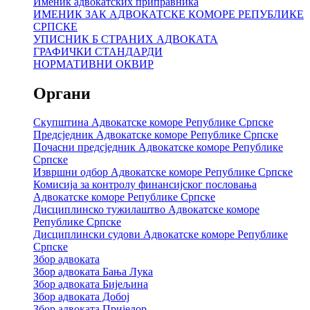
Именик адвокатских приправника
ИМЕНИК ЗАК АДВОКАТСКЕ КОМОРЕ РЕПУБЛИКЕ
СРПСКЕ
УПИСНИК Б СТРАНИХ АДВОКАТА
ГРАФИЧКИ СТАНДАРДИ
НОРМАТИВНИ ОКВИР
Органи
Скупштина Адвокатске коморе Републике Српске
Предсједник Адвокатске коморе Републике Српске
Почасни предсједник Адвокатске коморе Републике
Српске
Извршни одбор Адвокатске коморе Републике Српске
Комисија за контролу финансијског пословања
Адвокатске коморе Републике Српске
Дисциплинско тужилаштво Адвокатске коморе
Републике Српске
Дисциплински судови Адвокатске коморе Републике
Српске
Збор адвоката
Збор адвоката Бања Лука
Збор адвоката Бијељина
Збор адвоката Добој
Збор адвоката Приједор