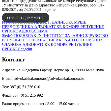
поднесак предсједника Адвокатске коморе Републике Српске
ЈУ Институт за јавно здравство Републике Српске, број: 01-
828/2021, од 24.05.2021. године
ОТВОРИ ДОКУМЕНТ
Prev
Prethodno
ОБРАЋАЊЕ Г. ДАЛИБОРА МРШЕ
ПРЕДСЈЕДНИКА АДВОКАТСКЕ КОМОРЕ РЕПУБЛИКЕ
СРПСКЕ АДВОКАТИМА
Sledeće
ПОДНЕСАК ЈУ ИНСТИТУТ ЗА ЈАВНО ЗДРАВСТВО
РЕПУБЛИКЕ СРПСКЕ -СПИСАК ЗАИНТЕРЕСОВАНИХ
ЧЛАНОВА АДВОКАТСКЕ КОМОРЕ РЕПУБЛИКЕ
СРПСКЕ
Следећи
Контакт
Адреса: Ул. Федерика Гарсије Лорке бр. 3, 78000 Бања Лука
Е-mail: advokatskakomorars@advokatskakomora.ba
Тел: 387 (0) 51 226 010
Факс: 387 (0) 51 215 992
Радно вријеме: пон – пет / 8.00 – 15.00 часова