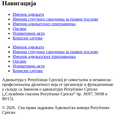
Навигација
Именик адвоката
Именик стручних сарадника за правне послове
Именик адвокатских приправника
Органи
Нормативни акти
Корисни сајтови
Именик адвоката
Именик стручних сарадника за правне послове
Именик адвокатских приправника
Органи
Нормативни акти
Корисни сајтови
Адвокатура у Републици Српској је самостална и независна
професионална дјелатност која се организује и функционише
у складу са Законом о адвокатури Републике Српске
(„Службени гласник Републике Српске“ бр. 30/07, 59/08 и
80/15).
© 2026. Сва права задржава Адвокатска комора Републике
Српске.