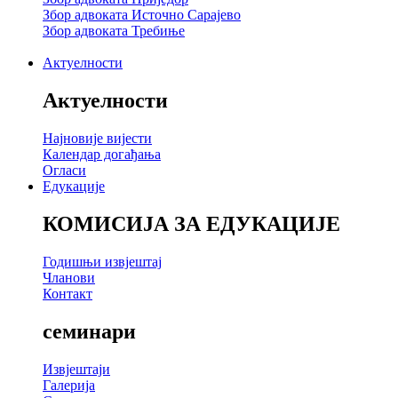
Збор адвоката Источно Сарајево
Збор адвоката Требиње
Актуелности
Актуелности
Најновије вијести
Календар догађања
Огласи
Едукације
КОМИСИЈА ЗА ЕДУКАЦИЈЕ
Годишњи извјештај
Чланови
Контакт
семинари
Извјештаји
Галерија