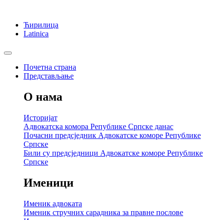
Ћирилица
Latinica
Почетна страна
Представљање
О нама
Историјат
Адвокатска комора Републике Српске данас
Почасни предсједник Адвокатске коморе Републике
Српске
Били су предсједници Адвокатске коморе Републике
Српске
Именици
Именик адвоката
Именик стручних сарадника за правне послове