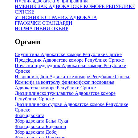
Именик адвокатских приправника
ИМЕНИК ЗАК АДВОКАТСКЕ КОМОРЕ РЕПУБЛИКЕ
СРПСКЕ
УПИСНИК Б СТРАНИХ АДВОКАТА
ГРАФИЧКИ СТАНДАРДИ
НОРМАТИВНИ ОКВИР
Органи
Скупштина Адвокатске коморе Републике Српске
Предсједник Адвокатске коморе Републике Српске
Почасни предсједник Адвокатске коморе Републике
Српске
Извршни одбор Адвокатске коморе Републике Српске
Комисија за контролу финансијског пословања
Адвокатске коморе Републике Српске
Дисциплинско тужилаштво Адвокатске коморе
Републике Српске
Дисциплински судови Адвокатске коморе Републике
Српске
Збор адвоката
Збор адвоката Бања Лука
Збор адвоката Бијељина
Збор адвоката Добој
Збор адвоката Приједор