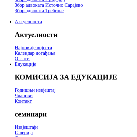
Збор адвоката Источно Сарајево
Збор адвоката Требиње
Актуелности
Актуелности
Најновије вијести
Календар догађања
Огласи
Едукације
КОМИСИЈА ЗА ЕДУКАЦИЈЕ
Годишњи извјештај
Чланови
Контакт
семинари
Извјештаји
Галерија