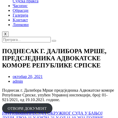
Судска пракса
Часопис
Обрасци
Галерија
Kонтакт
Линкови
X
ПОДНЕСАК Г. ДАЛИБОРА МРШЕ,
ПРЕДСЈЕДНИКА АДВОКАТСКЕ
КОМОРЕ РЕПУБЛИКЕ СРПСКЕ
октобар 20, 2021
admin
Поднесак г. Далибора Мрше предсједника Адвокатске коморе
Републике Српске, упућен Управној инспекцији, број: 01-
921/2021, од 19.10.2021. године.
ОТВОРИ ДОКУМЕНТ
Prev
Prethodno
ПРЕСУДА ОКРУЖНОГ СУДА У БАЊОЈ
ЛУЦИ, БРОЈ: 11 У 028781 21 У ОД 11.10.2021.ГОДИНЕ.