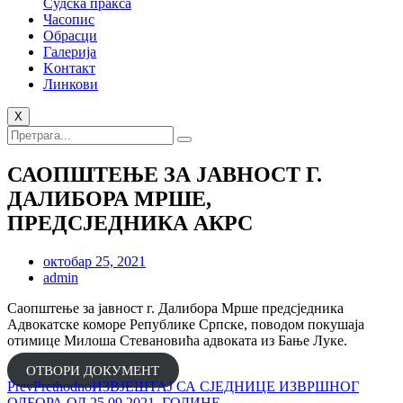
Судска пракса
Часопис
Обрасци
Галерија
Kонтакт
Линкови
X
САОПШТЕЊЕ ЗА ЈАВНОСТ Г.
ДАЛИБОРА МРШЕ,
ПРЕДСЈЕДНИКА АКРС
октобар 25, 2021
admin
Саопштење за јавност г. Далибора Мрше предсједника
Адвокатске коморе Републике Српске, поводом покушаја
отимице Милоша Стевановића адвоката из Бање Луке.
ОТВОРИ ДОКУМЕНТ
Prev
Prethodno
ИЗВЈЕШТАЈ СА СЈЕДНИЦЕ ИЗВРШНОГ
ОДБОРА ОД 25.09.2021. ГОДИНЕ.