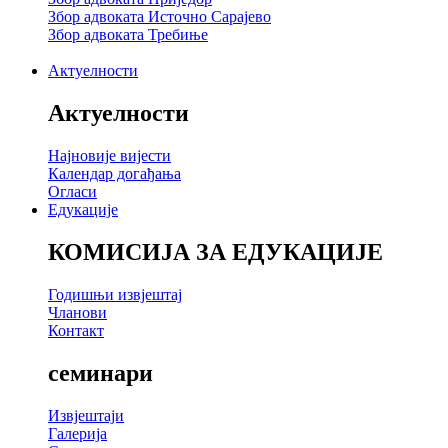
Збор адвоката Источно Сарајево
Збор адвоката Требиње
Актуелности
Актуелности
Најновије вијести
Календар догађања
Огласи
Едукације
КОМИСИЈА ЗА ЕДУКАЦИЈЕ
Годишњи извјештај
Чланови
Контакт
семинари
Извјештаји
Галерија