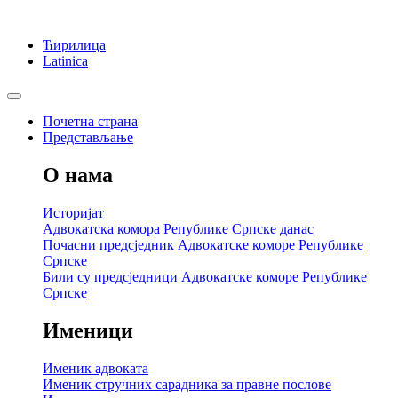
Ћирилица
Latinica
Почетна страна
Представљање
О нама
Историјат
Адвокатска комора Републике Српске данас
Почасни предсједник Адвокатске коморе Републике
Српске
Били су предсједници Адвокатске коморе Републике
Српске
Именици
Именик адвоката
Именик стручних сарадника за правне послове