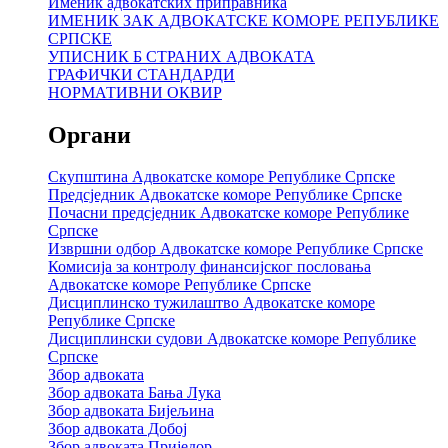
Именик адвокатских приправника
ИМЕНИК ЗАК АДВОКАТСКЕ КОМОРЕ РЕПУБЛИКЕ
СРПСКЕ
УПИСНИК Б СТРАНИХ АДВОКАТА
ГРАФИЧКИ СТАНДАРДИ
НОРМАТИВНИ ОКВИР
Органи
Скупштина Адвокатске коморе Републике Српске
Предсједник Адвокатске коморе Републике Српске
Почасни предсједник Адвокатске коморе Републике
Српске
Извршни одбор Адвокатске коморе Републике Српске
Комисија за контролу финансијског пословања
Адвокатске коморе Републике Српске
Дисциплинско тужилаштво Адвокатске коморе
Републике Српске
Дисциплински судови Адвокатске коморе Републике
Српске
Збор адвоката
Збор адвоката Бања Лука
Збор адвоката Бијељина
Збор адвоката Добој
Збор адвоката Приједор