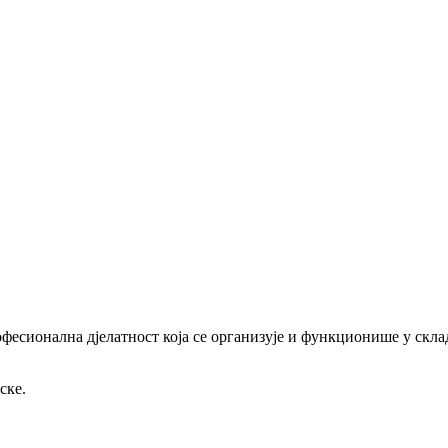
офесионална дјелатност која се организује и функционише у скл
ске.