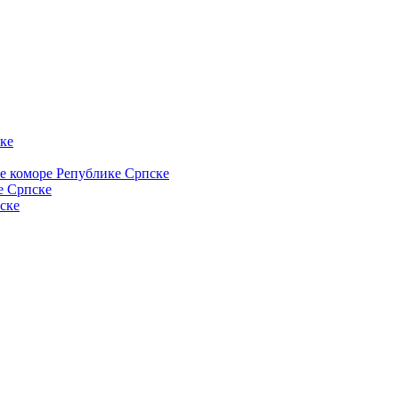
ке
ке коморе Републике Српске
е Српске
ске