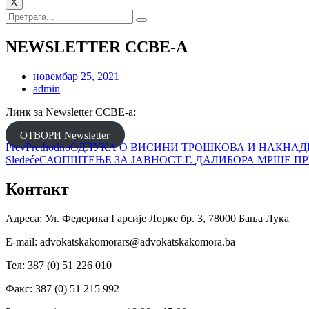
X
NEWSLETTER CCBЕ-А
новембар 25, 2021
admin
Линк за Newsletter CCBЕ-а:
ОТВОРИ Newsletter
Prev
Prethodno
ОДЛУКА О ВИСИНИ ТРОШКОВА И НАКНАДЕ
Sledeće
САОПШТЕЊЕ ЗА ЈАВНОСТ Г. ДАЛИБОРА МРШЕ П
Контакт
Адреса: Ул. Федерика Гарсије Лорке бр. 3, 78000 Бања Лука
Е-mail: advokatskakomorars@advokatskakomora.ba
Тел: 387 (0) 51 226 010
Факс: 387 (0) 51 215 992