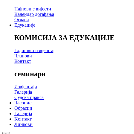
Најновије вијести
Календар догађања
Огласи
Едукације
КОМИСИЈА ЗА ЕДУКАЦИЈЕ
Годишњи извјештај
Чланови
Контакт
семинари
Извјештаји
Галерија
Судска пракса
Часопис
Обрасци
Галерија
Kонтакт
Линкови