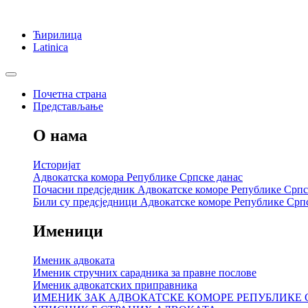
Ћирилица
Latinica
Почетна страна
Представљање
О нама
Историјат
Адвокатска комора Републике Српске данас
Почасни предсједник Адвокатске коморе Републике Српс
Били су предсједници Адвокатске коморе Републике Срп
Именици
Именик адвоката
Именик стручних сарадника за правне послове
Именик адвокатских приправника
ИМЕНИК ЗАК АДВОКАТСКЕ КОМОРЕ РЕПУБЛИКЕ 