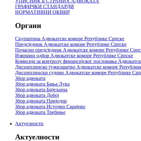
УПИСНИК Б СТРАНИХ АДВОКАТА
ГРАФИЧКИ СТАНДАРДИ
НОРМАТИВНИ ОКВИР
Органи
Скупштина Адвокатске коморе Републике Српске
Предсједник Адвокатске коморе Републике Српске
Почасни предсједник Адвокатске коморе Републике Српс
Извршни одбор Адвокатске коморе Републике Српске
Комисија за контролу финансијског пословања Адвокатс
Дисциплинско тужилаштво Адвокатске коморе Републик
Дисциплински судови Адвокатске коморе Републике Срп
Збор адвоката
Збор адвоката Бања Лука
Збор адвоката Бијељина
Збор адвоката Добој
Збор адвоката Приједор
Збор адвоката Источно Сарајево
Збор адвоката Требиње
Актуелности
Актуелности