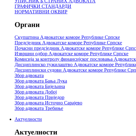
УПИСНИК Б СТРАНИХ АДВОКАТА
ГРАФИЧКИ СТАНДАРДИ
НОРМАТИВНИ ОКВИР
Органи
Скупштина Адвокатске коморе Републике Српске
Предсједник Адвокатске коморе Републике Српске
Почасни предсједник Адвокатске коморе Републике Српс
Извршни одбор Адвокатске коморе Републике Српске
Комисија за контролу финансијског пословања Адвокатс
Дисциплинско тужилаштво Адвокатске коморе Републик
Дисциплински судови Адвокатске коморе Републике Срп
Збор адвоката
Збор адвоката Бања Лука
Збор адвоката Бијељина
Збор адвоката Добој
Збор адвоката Приједор
Збор адвоката Источно Сарајево
Збор адвоката Требиње
Актуелности
Актуелности