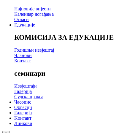
Најновије вијести
Календар догађања
Огласи
Едукације
КОМИСИЈА ЗА ЕДУКАЦИЈЕ
Годишњи извјештај
Чланови
Контакт
семинари
Извјештаји
Галерија
Судска пракса
Часопис
Обрасци
Галерија
Kонтакт
Линкови