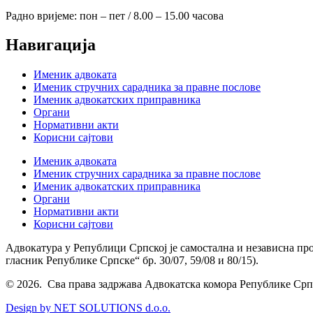
Радно вријеме: пон – пет / 8.00 – 15.00 часова
Навигација
Именик адвоката
Именик стручних сарадника за правне послове
Именик адвокатских приправника
Органи
Нормативни акти
Корисни сајтови
Именик адвоката
Именик стручних сарадника за правне послове
Именик адвокатских приправника
Органи
Нормативни акти
Корисни сајтови
Адвокатура у Републици Српској је самостална и независна пр
гласник Републике Српске“ бр. 30/07, 59/08 и 80/15).
© 2026. Сва права задржава Адвокатска комора Републике Срп
Design by NET SOLUTIONS d.o.o.