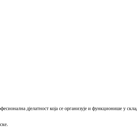
офесионална дјелатност која се организује и функционише у скл
ске.