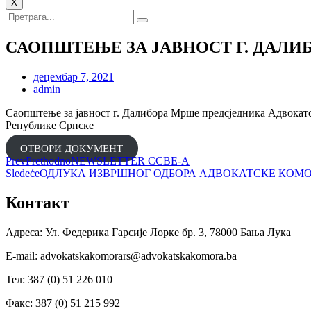
X
САОПШТЕЊЕ ЗА ЈАВНОСТ Г. ДАЛИ
децембар 7, 2021
admin
Саопштење за јавност г. Далибора Мрше предсједника Адвокат
Републике Српске
ОТВОРИ ДОКУМЕНТ
Prev
Prethodno
NEWSLETTER CCBЕ-А
Sledeće
ОДЛУКА ИЗВРШНОГ ОДБОРА АДВОКАТСКЕ КОМОРЕ РЕ
Контакт
Адреса: Ул. Федерика Гарсије Лорке бр. 3, 78000 Бања Лука
Е-mail: advokatskakomorars@advokatskakomora.ba
Тел: 387 (0) 51 226 010
Факс: 387 (0) 51 215 992