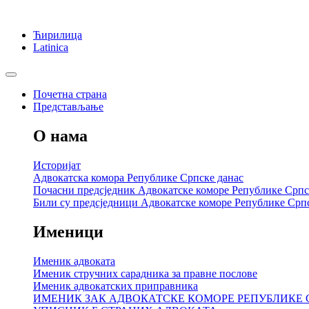
Ћирилица
Latinica
Почетна страна
Представљање
О нама
Историјат
Адвокатска комора Републике Српске данас
Почасни предсједник Адвокатске коморе Републике Српс
Били су предсједници Адвокатске коморе Републике Срп
Именици
Именик адвоката
Именик стручних сарадника за правне послове
Именик адвокатских приправника
ИМЕНИК ЗАК АДВОКАТСКЕ КОМОРЕ РЕПУБЛИКЕ 