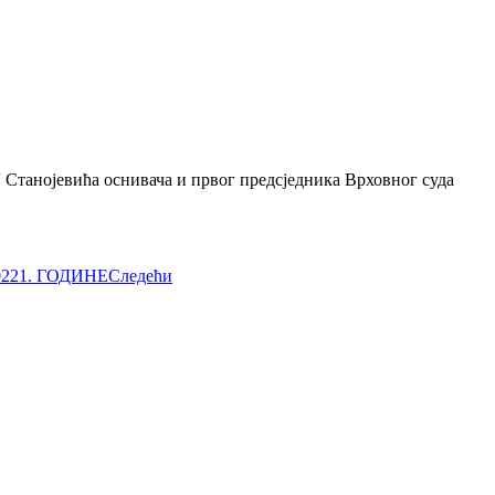
 Станојевића оснивача и првог предсједника Врховног суда
221. ГОДИНЕ
Следећи