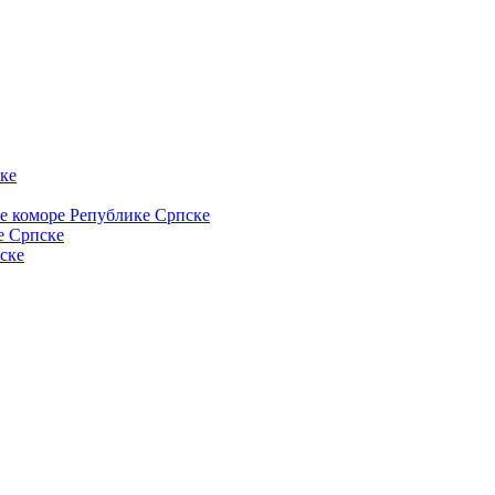
ке
ке коморе Републике Српске
е Српске
ске