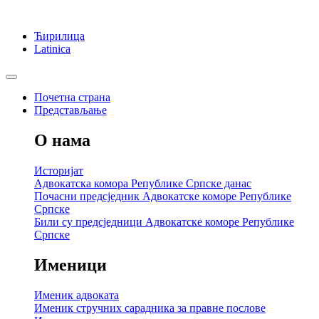
Ћирилица
Latinica
Почетна страна
Представљање
О нама
Историјат
Адвокатска комора Републике Српске данас
Почасни предсједник Адвокатске коморе Републике
Српске
Били су предсједници Адвокатске коморе Републике
Српске
Именици
Именик адвоката
Именик стручних сарадника за правне послове