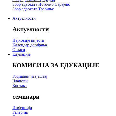
Збор адвоката Источно Сарајево
Збор адвоката Требиње
Актуелности
Актуелности
Најновије вијести
Календар догађања
Огласи
Едукације
КОМИСИЈА ЗА ЕДУКАЦИЈЕ
Годишњи извјештај
Чланови
Контакт
семинари
Извјештаји
Галерија