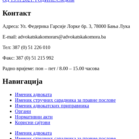
Контакт
Адреса: Ул. Федерика Гарсије Лорке бр. 3, 78000 Бања Лука
Е-mail: advokatskakomorars@advokatskakomora.ba
Тел: 387 (0) 51 226 010
Факс: 387 (0) 51 215 992
Радно вријеме: пон – пет / 8.00 – 15.00 часова
Навигација
Именик адвоката
Именик стручних сарадника за правне послове
Именик адвокатских приправника
Органи
Нормативни акти
Корисни сајтови
Именик адвоката
Именик стручних сарадника за правне послове