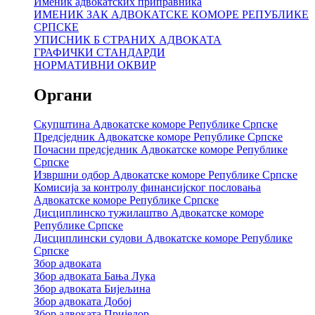
Именик адвокатских приправника
ИМЕНИК ЗАК АДВОКАТСКЕ КОМОРЕ РЕПУБЛИКЕ
СРПСКЕ
УПИСНИК Б СТРАНИХ АДВОКАТА
ГРАФИЧКИ СТАНДАРДИ
НОРМАТИВНИ ОКВИР
Органи
Скупштина Адвокатске коморе Републике Српске
Предсједник Адвокатске коморе Републике Српске
Почасни предсједник Адвокатске коморе Републике
Српске
Извршни одбор Адвокатске коморе Републике Српске
Комисија за контролу финансијског пословања
Адвокатске коморе Републике Српске
Дисциплинско тужилаштво Адвокатске коморе
Републике Српске
Дисциплински судови Адвокатске коморе Републике
Српске
Збор адвоката
Збор адвоката Бања Лука
Збор адвоката Бијељина
Збор адвоката Добој
Збор адвоката Приједор