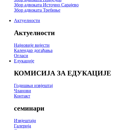
Збор адвоката Источно Сарајево
Збор адвоката Требиње
Актуелности
Актуелности
Најновије вијести
Календар догађања
Огласи
Едукације
КОМИСИЈА ЗА ЕДУКАЦИЈЕ
Годишњи извјештај
Чланови
Контакт
семинари
Извјештаји
Галерија