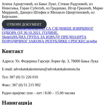
Јелена Арнаутовић, из Бање Луке, Стеван Радуловић, из
Невесиња, Горан Суботић, из Градишке, Игор Гркинић, Марко
Мирјанић, Данијел Штефек и Михаило Цвијетиновић, из
Бијељине.
ОТВОРИ ДОКУМЕНТ
Prev
Prethodno
ИЗВЈЕШТАЈ СА СЈЕДНИЦЕ ИЗВРШНОГ
ОДБОРА ОД 30.10.2021. ГОДИНЕ.
Sledeće
РАДНА ГРУПА ЗА ИЗРАДУ ПРЕДНАЦРТА
ПОРОДИЧНОГ ЗАКОНА РЕПУБЛИКЕ СРПСКЕ
Следећи
Контакт
Адреса: Ул. Федерика Гарсије Лорке бр. 3, 78000 Бања Лука
Е-mail: advokatskakomorars@advokatskakomora.ba
Тел: 387 (0) 51 226 010
Факс: 387 (0) 51 215 992
Радно вријеме: пон – пет / 8.00 – 15.00 часова
Навигација