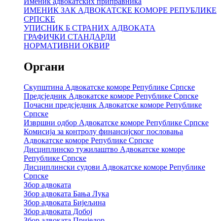
Именик адвокатских приправника
ИМЕНИК ЗАК АДВОКАТСКЕ КОМОРЕ РЕПУБЛИКЕ
СРПСКЕ
УПИСНИК Б СТРАНИХ АДВОКАТА
ГРАФИЧКИ СТАНДАРДИ
НОРМАТИВНИ ОКВИР
Органи
Скупштина Адвокатске коморе Републике Српске
Предсједник Адвокатске коморе Републике Српске
Почасни предсједник Адвокатске коморе Републике
Српске
Извршни одбор Адвокатске коморе Републике Српске
Комисија за контролу финансијског пословања
Адвокатске коморе Републике Српске
Дисциплинско тужилаштво Адвокатске коморе
Републике Српске
Дисциплински судови Адвокатске коморе Републике
Српске
Збор адвоката
Збор адвоката Бања Лука
Збор адвоката Бијељина
Збор адвоката Добој
Збор адвоката Приједор