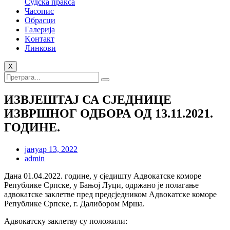
Судска пракса
Часопис
Обрасци
Галерија
Kонтакт
Линкови
X
ИЗВЈЕШТАЈ СА СЈЕДНИЦЕ
ИЗВРШНОГ ОДБОРА ОД 13.11.2021.
ГОДИНЕ.
јануар 13, 2022
admin
Дана 01.04.2022. године, у сједишту Адвокатске коморе
Републике Српске, у Бањој Луци, одржано је полагање
адвокатске заклетве пред предсједником Адвокатске коморе
Републике Српске, г. Далибором Мрша.
Адвокатску заклетву су положили: