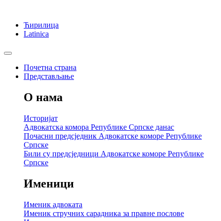
Ћирилица
Latinica
Почетна страна
Представљање
О нама
Историјат
Адвокатска комора Републике Српске данас
Почасни предсједник Адвокатске коморе Републике
Српске
Били су предсједници Адвокатске коморе Републике
Српске
Именици
Именик адвоката
Именик стручних сарадника за правне послове