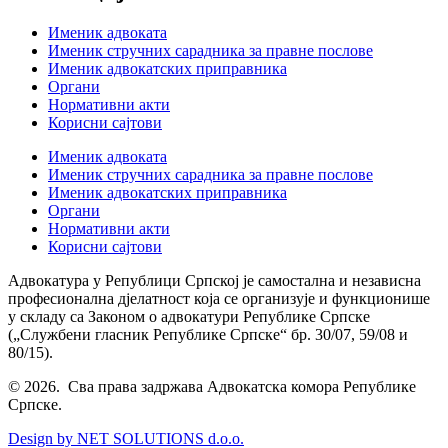
Именик адвоката
Именик стручних сарадника за правне послове
Именик адвокатских приправника
Органи
Нормативни акти
Корисни сајтови
Именик адвоката
Именик стручних сарадника за правне послове
Именик адвокатских приправника
Органи
Нормативни акти
Корисни сајтови
Адвокатура у Републици Српској је самостална и независна
професионална дјелатност која се организује и функционише
у складу са Законом о адвокатури Републике Српске
(„Службени гласник Републике Српске“ бр. 30/07, 59/08 и
80/15).
© 2026. Сва права задржава Адвокатска комора Републике
Српске.
Design by NET SOLUTIONS d.o.o.