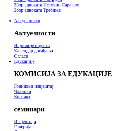
Збор адвоката Источно Сарајево
Збор адвоката Требиње
Актуелности
Актуелности
Најновије вијести
Календар догађања
Огласи
Едукације
КОМИСИЈА ЗА ЕДУКАЦИЈЕ
Годишњи извјештај
Чланови
Контакт
семинари
Извјештаји
Галерија