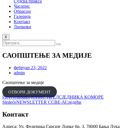
Судска пракса
Часопис
Обрасци
Галерија
Kонтакт
Линкови
X
САОПШТЕЊЕ ЗА МЕДИЈЕ
фебруар 23, 2022
admin
Саопштење за медије
ОТВОРИ ДОКУМЕНТ
Prev
Prethodno
ДОПИС ПРЕДСЈЕДНИКА КОМОРЕ
Sledeće
NEWSLETTER CCBЕ-А
Следећи
Контакт
Адреса: Ул. Федерика Гарсије Лорке бр. 3, 78000 Бања Лука