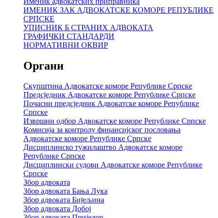
Именик адвокатских приправника
ИМЕНИК ЗАК АДВОКАТСКЕ КОМОРЕ РЕПУБЛИКЕ
СРПСКЕ
УПИСНИК Б СТРАНИХ АДВОКАТА
ГРАФИЧКИ СТАНДАРДИ
НОРМАТИВНИ ОКВИР
Органи
Скупштина Адвокатске коморе Републике Српске
Предсједник Адвокатске коморе Републике Српске
Почасни предсједник Адвокатске коморе Републике
Српске
Извршни одбор Адвокатске коморе Републике Српске
Комисија за контролу финансијског пословања
Адвокатске коморе Републике Српске
Дисциплинско тужилаштво Адвокатске коморе
Републике Српске
Дисциплински судови Адвокатске коморе Републике
Српске
Збор адвоката
Збор адвоката Бања Лука
Збор адвоката Бијељина
Збор адвоката Добој
Збор адвоката Приједор