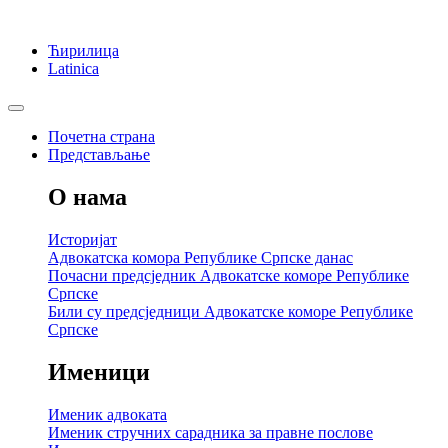
Ћирилица
Latinica
Почетна страна
Представљање
О нама
Историјат
Адвокатска комора Републике Српске данас
Почасни предсједник Адвокатске коморе Републике
Српске
Били су предсједници Адвокатске коморе Републике
Српске
Именици
Именик адвоката
Именик стручних сарадника за правне послове