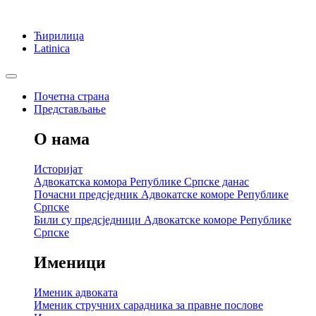
Ћирилица
Latinica
Почетна страна
Представљање
О нама
Историјат
Адвокатска комора Републике Српске данас
Почасни предсједник Адвокатске коморе Републике
Српске
Били су предсједници Адвокатске коморе Републике
Српске
Именици
Именик адвоката
Именик стручних сарадника за правне послове