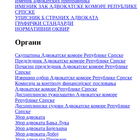
Именик адвокатских приправника
ИМЕНИК ЗАК АДВОКАТСКЕ КОМОРЕ РЕПУБЛИКЕ
СРПСКЕ
УПИСНИК Б СТРАНИХ АДВОКАТА
ГРАФИЧКИ СТАНДАРДИ
НОРМАТИВНИ ОКВИР
Органи
Скупштина Адвокатске коморе Републике Српске
Предсједник Адвокатске коморе Републике Српске
Почасни предсједник Адвокатске коморе Републике
Српске
Извршни одбор Адвокатске коморе Републике Српске
Комисија за контролу финансијског пословања
Адвокатске коморе Републике Српске
Дисциплинско тужилаштво Адвокатске коморе
Републике Српске
Дисциплински судови Адвокатске коморе Републике
Српске
Збор адвоката
Збор адвоката Бања Лука
Збор адвоката Бијељина
Збор адвоката Добој
Збор адвоката Приједор