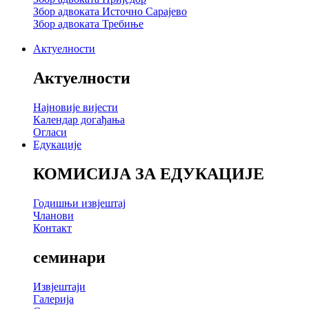
Збор адвоката Источно Сарајево
Збор адвоката Требиње
Актуелности
Актуелности
Најновије вијести
Календар догађања
Огласи
Едукације
КОМИСИЈА ЗА ЕДУКАЦИЈЕ
Годишњи извјештај
Чланови
Контакт
семинари
Извјештаји
Галерија