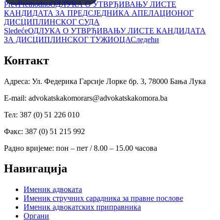
Prev
Prethodno
ОДЛУКА О УТВРЂИВАЊУ ЛИСТЕ
КАНДИДАТА ЗА ПРЕДСЈЕДНИКА АПЕЛАЦИОНОГ
ДИСЦИПЛИНСКОГ СУДА
Sledeće
ОДЛУКА О УТВРЂИВАЊУ ЛИСТЕ КАНДИДАТА
ЗА ДИСЦИПЛИНСКОГ ТУЖИОЦА
Следећи
Контакт
Адреса: Ул. Федерика Гарсије Лорке бр. 3, 78000 Бања Лука
Е-mail: advokatskakomorars@advokatskakomora.ba
Тел: 387 (0) 51 226 010
Факс: 387 (0) 51 215 992
Радно вријеме: пон – пет / 8.00 – 15.00 часова
Навигација
Именик адвоката
Именик стручних сарадника за правне послове
Именик адвокатских приправника
Органи