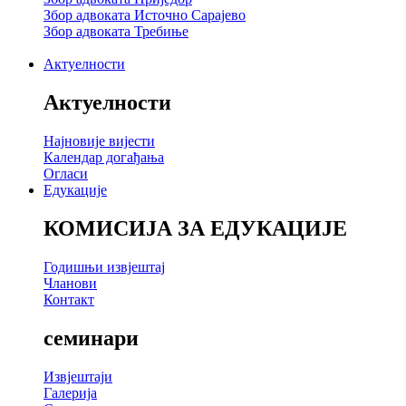
Збор адвоката Источно Сарајево
Збор адвоката Требиње
Актуелности
Актуелности
Најновије вијести
Календар догађања
Огласи
Едукације
КОМИСИЈА ЗА ЕДУКАЦИЈЕ
Годишњи извјештај
Чланови
Контакт
семинари
Извјештаји
Галерија