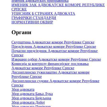
Именик адвокатских приправника
ИМЕНИК ЗАК АДВОКАТСКЕ КОМОРЕ РЕПУБЛИКЕ
СРПСКЕ
УПИСНИК Б СТРАНИХ АДВОКАТА
ГРАФИЧКИ СТАНДАРДИ
НОРМАТИВНИ ОКВИР
Органи
Скупштина Адвокатске коморе Републике Српске
Предсједник Адвокатске коморе Републике Српске
Почасни предсједник Адвокатске коморе Републике
Српске
Извршни одбор Адвокатске коморе Републике Српске
Комисија за контролу финансијског пословања
Адвокатске коморе Републике Српске
Дисциплинско тужилаштво Адвокатске коморе
Републике Српске
Дисциплински судови Адвокатске коморе Републике
Српске
Збор адвоката
Збор адвоката Бања Лука
Збор адвоката Бијељина
Збор адвоката Добој
Збор адвоката Приједор