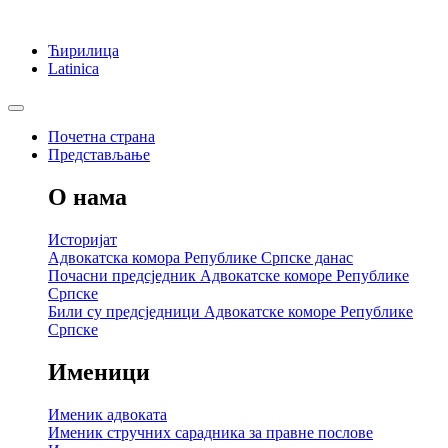
Ћирилица
Latinica
Почетна страна
Представљање
О нама
Историјат
Адвокатска комора Републике Српске данас
Почасни предсједник Адвокатске коморе Републике
Српске
Били су предсједници Адвокатске коморе Републике
Српске
Именици
Именик адвоката
Именик стручних сарадника за правне послове