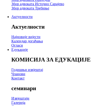
Збор адвоката Источно Сарајево
Збор адвоката Требиње
Актуелности
Актуелности
Најновије вијести
Календар догађања
Огласи
Едукације
КОМИСИЈА ЗА ЕДУКАЦИЈЕ
Годишњи извјештај
Чланови
Контакт
семинари
Извјештаји
Галерија