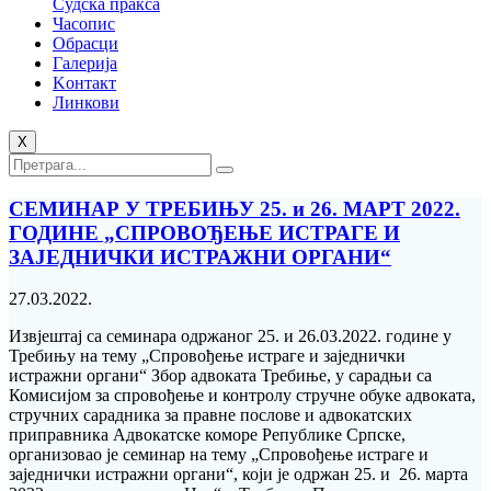
Судска пракса
Часопис
Обрасци
Галерија
Kонтакт
Линкови
X
СЕМИНАР У ТРЕБИЊУ 25. и 26. МАРТ 2022.
ГОДИНЕ „СПРОВОЂЕЊЕ ИСТРАГЕ И
ЗАЈЕДНИЧКИ ИСТРАЖНИ ОРГАНИ“
27.03.2022.
Извјештај са семинара одржаног 25. и 26.03.2022. године у
Требињу на тему „Спровођење истраге и заједнички
истражни органи“ Збор адвоката Требиње, у сарадњи са
Комисијом за спровођење и контролу стручне обуке aдвоката,
стручних сарадника за правне послове и aдвокатских
приправника Адвокатске коморе Републике Српске,
организовао је семинар на тему „Спровођење истраге и
заједнички истражни органи“, који је одржан 25. и 26. марта