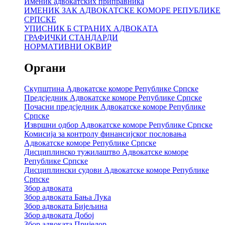
Именик адвокатских приправника
ИМЕНИК ЗАК АДВОКАТСКЕ КОМОРЕ РЕПУБЛИКЕ
СРПСКЕ
УПИСНИК Б СТРАНИХ АДВОКАТА
ГРАФИЧКИ СТАНДАРДИ
НОРМАТИВНИ ОКВИР
Органи
Скупштина Адвокатске коморе Републике Српске
Предсједник Адвокатске коморе Републике Српске
Почасни предсједник Адвокатске коморе Републике
Српске
Извршни одбор Адвокатске коморе Републике Српске
Комисија за контролу финансијског пословања
Адвокатске коморе Републике Српске
Дисциплинско тужилаштво Адвокатске коморе
Републике Српске
Дисциплински судови Адвокатске коморе Републике
Српске
Збор адвоката
Збор адвоката Бања Лука
Збор адвоката Бијељина
Збор адвоката Добој
Збор адвоката Приједор