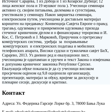
Источног Сарајева, 1 из Добоја и 1 из Козарске Дубице; 12
лица женског пола и 19 мушког пола ). Учесници семинара
активно су, својим питањима, дилемама и сугестијама,
учествовали у семинару. Након завршетка семинара,
електронским путем, учесницима је достављен материјал
кориштен на предавању: Конвенција Савјета Европе о прању,
трагању, одузимању и привременом одузимању прихода
стеченог кривичним дјелом и о финансирању тероризма и И.
Кос, С. Петровић и Ј. Марковић, Приручник о претресању
компјутерских система, уређаја за похрањивање
компјутерских и електронских података и мобилних
телефонских апарата, Високи судски и тужилачки савјет БиХ,
Сарајево, 2013. Уз дневни ред и евалуациони лист,
учесницима је одштампан и уручен и текст Закона о измјенама
и допунама кривичног законика Републике Српске.
Евалуација обуке показала је да су учесници високом
просјечном оцјеном од 9,8 оцијенили организацију,
презентације, материјал за обуку, вријеме за дискусију и
пленарне сесије, дискусије и критике.
Контакт
Адреса: Ул. Федерика Гарсије Лорке бр. 3, 78000 Бања Лука
Е-mail: advokatskakomorars@advokatskakomora.ba