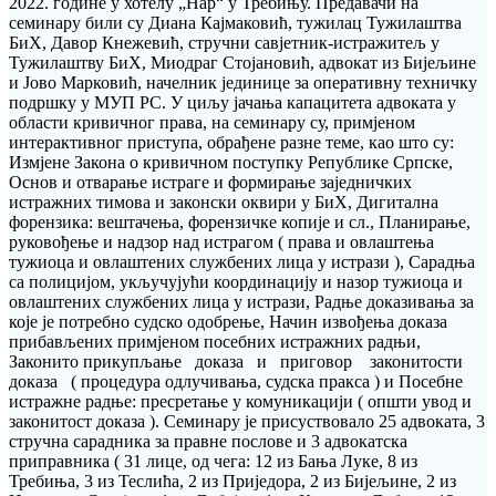
2022. године у хотелу „Нар“ у Требињу. Предавачи на
семинару били су Диана Кајмаковић, тужилац Тужилаштва
БиХ, Давор Кнежевић, стручни савјетник-истражитељ у
Тужилаштву БиХ, Миодраг Стојановић, адвокат из Бијељине
и Јово Марковић, начелник јединице за оперативну техничку
подршку у МУП РС. У циљу јачања капацитета адвоката у
области кривичног права, на семинару су, примјеном
интерактивног приступа, обрађене разне теме, као што су:
Измјене Закона о кривичном поступку Републике Српске,
Основ и отварање истраге и формирање заједничких
истражних тимова и законски оквири у БиХ, Дигитална
форензика: вештачења, форензичке копије и сл., Планирање,
руковођење и надзор над истрагом ( права и овлаштења
тужиоца и овлаштених службених лица у истрази ), Сарадња
са полицијом, укључујући координацију и назор тужиоца и
овлаштених службених лица у истрази, Радње доказивања за
које је потребно судско одобрење, Начин извођења доказа
прибављених примјеном посебних истражних радњи,
Законито прикупљање доказа и приговор законитости
доказа ( процедура одлучивања, судска пракса ) и Посебне
истражне радње: пресретање у комуникацији ( општи увод и
законитост доказа ). Семинару је присуствовало 25 адвоката, 3
стручна сарадника за правне послове и 3 адвокатска
приправника ( 31 лице, од чега: 12 из Бања Луке, 8 из
Требиња, 3 из Теслића, 2 из Приједора, 2 из Бијељине, 2 из