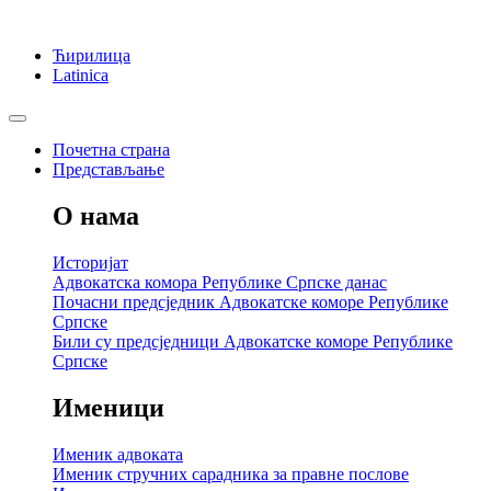
Ћирилица
Latinica
Почетна страна
Представљање
О нама
Историјат
Адвокатска комора Републике Српске данас
Почасни предсједник Адвокатске коморе Републике
Српске
Били су предсједници Адвокатске коморе Републике
Српске
Именици
Именик адвоката
Именик стручних сарадника за правне послове