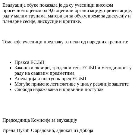
Евалуација обуке показала је да су учесници високом
просечном оценом од 9,6 оценили организацију, презентације,
рад у малим групама, материјал за обуку, време за дискусију и
пленарне сесије, дискусије и критике.
Теме које учесници предлажу за неки од наредних тренинга:
Пракса ЕСЉП
Законски оквири, троделни тест ЕСЉП и методичност у
раду на оваквим предметима
Апелација и поступак пред ЕСЉП
Могуће примене легислативе у циљу реалније заштите
Слобода изражавања и кривични поступак
Председница Комисије за едукацију
Ирена Пузић-Обрадовић, адвокат из Добоја