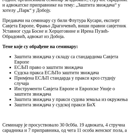
и адвокатске приправнике на тему: „Заштита звиждача“ у
хотелу „Парк“ у Добоју.
Предавачи на семинару су били Флутура Кусари, експерт
Савјета Европе, Фрањо Драгичевић, виши правни савјетник
Уставног суда Босне и Херцеговине и Ирена Пузић-
Обрадовић, адвокат из Добоја.
Теме које су обрађене на семинару:
Заштита звиждача у складу са стандардима Савјета
Европе
ЕСЉП право о заштити звиждача
Судска пракса ЕСЉПо заштити звиждача
Примјена ЕСЉП стандарда у пракси кроз студију
случаја
Инструменти Савјета Европе и Европске Уније о
заштити звиждача
Заштита звиждача у пракси судова земаља из окружења
Заштита звиждача у судској пракси БиХ
Семинару је просуствовало 30 0с0ба. 19 адвоката, 4 стручна
сарадника и 7 приправника, од чега 11 особа женског пола, а