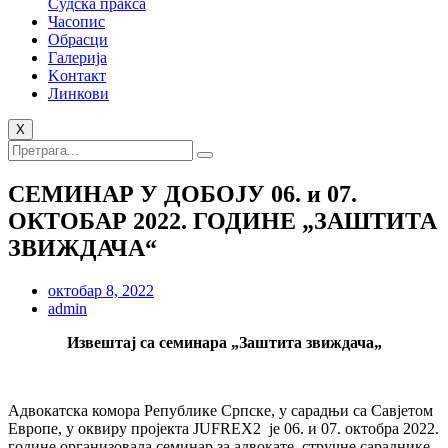
Судска пракса
Часопис
Обрасци
Галерија
Kонтакт
Линкови
X
СЕМИНАР У ДОБОЈУ 06. и 07.
ОКТОБАР 2022. ГОДИНЕ „ЗАШТИТА
ЗВИЖДАЧА“
октобар 8, 2022
admin
Извештај са семинара „
Заштита звиждача
„
Адвокатска комора Републике Српске, у сарадњи са Савјетом
Европе, у оквиру пројекта JUFREX2 је 06. и 07. октобра 2022.
године организовала семинар за адвокате, стручне сараднике