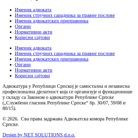
Именик адвоката
Именик стручних сарадника за правне послове
Именик адвокатских приправника
Органи
Нормативни акти
Корисни сајтови
Именик адвоката
Именик стручних сарадника за правне послове
Именик адвокатских приправника
Органи
Нормативни акти
Корисни сајтови
Адвокатура у Републици Српској је самостална и независна
професионална дјелатност која се организује и функционише
у складу са Законом о адвокатури Републике Српске
(„Службени гласник Републике Српске“ бр. 30/07, 59/08 и
80/15).
© 2026. Сва права задржава Адвокатска комора Републике
Српске.
Design by NET SOLUTIONS d.o.o.