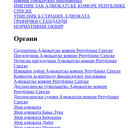
Именик адвокатских приправника
ИМЕНИК ЗАК АДВОКАТСКЕ КОМОРЕ РЕПУБЛИКЕ
СРПСКЕ
УПИСНИК Б СТРАНИХ АДВОКАТА
ГРАФИЧКИ СТАНДАРДИ
НОРМАТИВНИ ОКВИР
Органи
Скупштина Адвокатске коморе Републике Српске
Предсједник Адвокатске коморе Републике Српске
Почасни предсједник Адвокатске коморе Републике
Српске
Извршни одбор Адвокатске коморе Републике Српске
Комисија за контролу финансијског пословања
Адвокатске коморе Републике Српске
Дисциплинско тужилаштво Адвокатске коморе
Републике Српске
Дисциплински судови Адвокатске коморе Републике
Српске
Збор адвоката
Збор адвоката Бања Лука
Збор адвоката Бијељина
Збор адвоката Добој
Збор адвоката Приједор