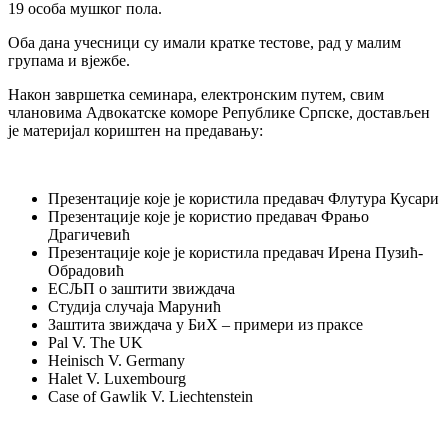
19 особа мушког пола.
Оба дана учесници су имали кратке тестове, рад у малим
групама и вјежбе.
Након завршетка семинара, електронским путем, свим
члановима Адвокатске коморе Републике Српске, достављен
је материјал кориштен на предавању:
Презентације које је користила предавач Флутура Кусари
Презентације које је користио предавач Фрањо
Драгичевић
Презентације које је користила предавач Ирена Пузић-
Обрадовић
ЕСЉП о заштити звиждача
Студија случаја Марунић
Заштита звиждача у БиХ – примери из праксе
Pal V. The UK
Heinisch V. Germany
Halet V. Luxembourg
Case of Gawlik V. Liechtenstein