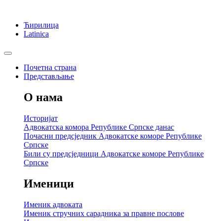
Ћирилица
Latinica
Почетна страна
Представљање
О нама
Историјат
Адвокатска комора Републике Српске данас
Почасни предсједник Адвокатске коморе Републике
Српске
Били су предсједници Адвокатске коморе Републике
Српске
Именици
Именик адвоката
Именик стручних сарадника за правне послове