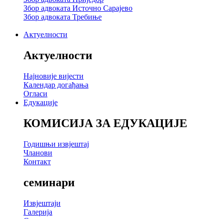
Збор адвоката Источно Сарајево
Збор адвоката Требиње
Актуелности
Актуелности
Најновије вијести
Календар догађања
Огласи
Едукације
КОМИСИЈА ЗА ЕДУКАЦИЈЕ
Годишњи извјештај
Чланови
Контакт
семинари
Извјештаји
Галерија