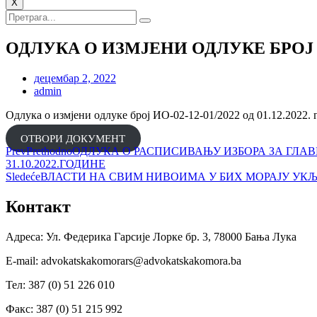
X
ОДЛУКА О ИЗМЈЕНИ ОДЛУКЕ БРОЈ ИО-
децембар 2, 2022
admin
Одлука о измјени одлуке број ИО-02-12-01/2022 од 01.12.2022. 
ОТВОРИ ДОКУМЕНТ
Prev
Prethodno
ОДЛУКА О РАСПИСИВАЊУ ИЗБОРА ЗА ГЛАВН
31.10.2022.ГОДИНЕ
Sledeće
ВЛАСТИ НА СВИМ НИВОИМА У БИХ МОРАЈУ УК
Контакт
Адреса: Ул. Федерика Гарсије Лорке бр. 3, 78000 Бања Лука
Е-mail: advokatskakomorars@advokatskakomora.ba
Тел: 387 (0) 51 226 010
Факс: 387 (0) 51 215 992