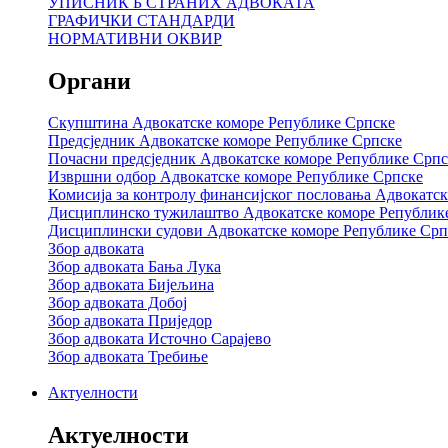
УПИСНИК Б СТРАНИХ АДВОКАТА
ГРАФИЧКИ СТАНДАРДИ
НОРМАТИВНИ ОКВИР
Органи
Скупштина Адвокатске коморе Републике Српске
Предсједник Адвокатске коморе Републике Српске
Почасни предсједник Адвокатске коморе Републике Српс
Извршни одбор Адвокатске коморе Републике Српске
Комисија за контролу финансијског пословања Адвокатс
Дисциплинско тужилаштво Адвокатске коморе Републик
Дисциплински судови Адвокатске коморе Републике Срп
Збор адвоката
Збор адвоката Бања Лука
Збор адвоката Бијељина
Збор адвоката Добој
Збор адвоката Приједор
Збор адвоката Источно Сарајево
Збор адвоката Требиње
Актуелности
Актуелности