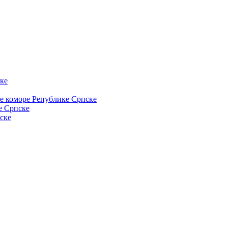
ке
ке коморе Републике Српске
е Српске
ске