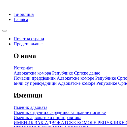
Ћирилица
Latinica
Почетна страна
Представљање
О нама
Историјат
Адвокатска комора Републике Српске данас
Почасни предсједник Адвокатске коморе Републике Српс
Били су предсједници Адвокатске коморе Републике Срп
Именици
Именик адвоката
Именик стручних сарадника за правне послове
Именик адвокатских приправника
ИМЕНИК ЗАК АДВОКАТСКЕ КОМОРЕ РЕПУБЛИКЕ 