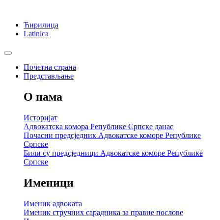
Ћирилица
Latinica
Почетна страна
Представљање
О нама
Историјат
Адвокатска комора Републике Српске данас
Почасни предсједник Адвокатске коморе Републике
Српске
Били су предсједници Адвокатске коморе Републике
Српске
Именици
Именик адвоката
Именик стручних сарадника за правне послове