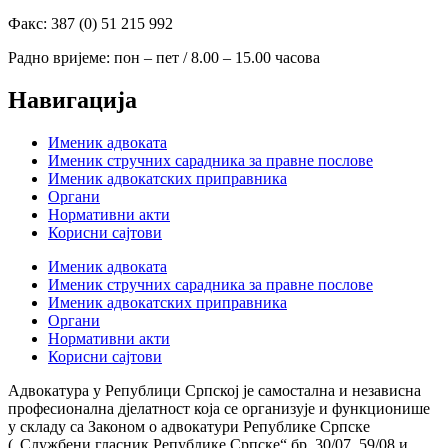
Факс: 387 (0) 51 215 992
Радно вријеме: пон – пет / 8.00 – 15.00 часова
Навигација
Именик адвоката
Именик стручних сарадника за правне послове
Именик адвокатских приправника
Органи
Нормативни акти
Корисни сајтови
Именик адвоката
Именик стручних сарадника за правне послове
Именик адвокатских приправника
Органи
Нормативни акти
Корисни сајтови
Адвокатура у Републици Српској је самостална и независна
професионална дјелатност која се организује и функционише
у складу са Законом о адвокатури Републике Српске
(„Службени гласник Републике Српске“ бр. 30/07, 59/08 и