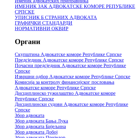
Именик адвокатских приправника
ИМЕНИК ЗАК АДВОКАТСКЕ КОМОРЕ РЕПУБЛИКЕ
СРПСКЕ
УПИСНИК Б СТРАНИХ АДВОКАТА
ГРАФИЧКИ СТАНДАРДИ
НОРМАТИВНИ ОКВИР
Органи
Скупштина Адвокатске коморе Републике Српске
Предсједник Адвокатске коморе Републике Српске
Почасни предсједник Адвокатске коморе Републике
Српске
Извршни одбор Адвокатске коморе Републике Српске
Комисија за контролу финансијског пословања
Адвокатске коморе Републике Српске
Дисциплинско тужилаштво Адвокатске коморе
Републике Српске
Дисциплински судови Адвокатске коморе Републике
Српске
Збор адвоката
Збор адвоката Бања Лука
Збор адвоката Бијељина
Збор адвоката Добој
Збор адвоката Приједор