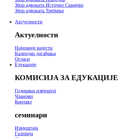
Збор адвоката Источно Сарајево
Збор адвоката Требиње
Актуелности
Актуелности
Најновије вијести
Календар догађања
Огласи
Едукације
КОМИСИЈА ЗА ЕДУКАЦИЈЕ
Годишњи извјештај
Чланови
Контакт
семинари
Извјештаји
Галерија