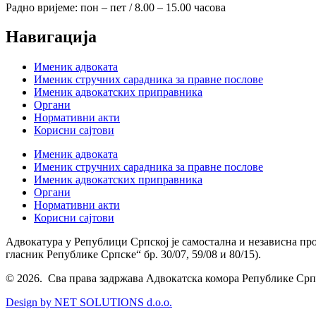
Радно вријеме: пон – пет / 8.00 – 15.00 часова
Навигација
Именик адвоката
Именик стручних сарадника за правне послове
Именик адвокатских приправника
Органи
Нормативни акти
Корисни сајтови
Именик адвоката
Именик стручних сарадника за правне послове
Именик адвокатских приправника
Органи
Нормативни акти
Корисни сајтови
Адвокатура у Републици Српској је самостална и независна пр
гласник Републике Српске“ бр. 30/07, 59/08 и 80/15).
© 2026. Сва права задржава Адвокатска комора Републике Срп
Design by NET SOLUTIONS d.o.o.