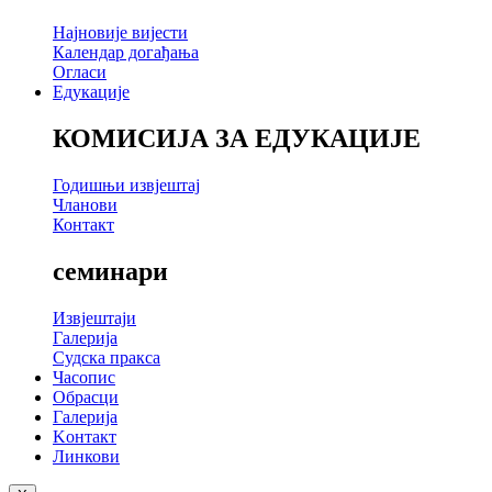
Најновије вијести
Календар догађања
Огласи
Едукације
КОМИСИЈА ЗА ЕДУКАЦИЈЕ
Годишњи извјештај
Чланови
Контакт
семинари
Извјештаји
Галерија
Судска пракса
Часопис
Обрасци
Галерија
Kонтакт
Линкови