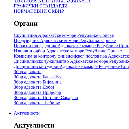
УПИСНИК Б СТРАНИХ АДВОКАТА
ГРАФИЧКИ СТАНДАРДИ
НОРМАТИВНИ ОКВИР
Органи
Скупштина Адвокатске коморе Републике Српске
Предсједник Адвокатске коморе Републике Српске
Почасни предсједник Адвокатске коморе Републике Српс
Извршни одбор Адвокатске коморе Републике Српске
Комисија за контролу финансијског пословања Адвокатс
Дисциплинско тужилаштво Адвокатске коморе Републик
Дисциплински судови Адвокатске коморе Републике Срп
Збор адвоката
Збор адвоката Бања Лука
Збор адвоката Бијељина
Збор адвоката Добој
Збор адвоката Приједор
Збор адвоката Источно Сарајево
Збор адвоката Требиње
Актуелности
Актуелности