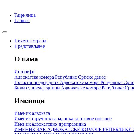
Ћирилица
Latinica
Почетна страна
Представљање
О нама
Историјат
Адвокатска комора Републике Српске данас
Почасни предсједник Адвокатске коморе Републике Српс
Били су предсједници Адвокатске коморе Републике Срп
Именици
Именик адвоката
Именик стручних сарадника за правне послове
Именик адвокатских приправника
ИМЕНИК ЗАК АДВОКАТСКЕ КОМОРЕ РЕПУБЛИКЕ 