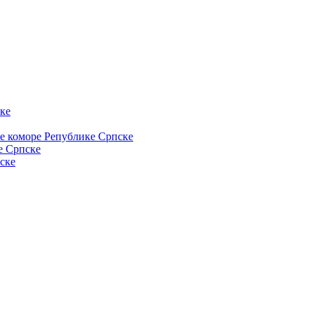
ке
ке коморе Републике Српске
е Српске
ске