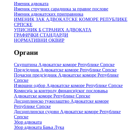
Именик адвоката
Именик стручних сарадника за правне послове
Именик адвокатских приправника
ИМЕНИК ЗАК АДВОКАТСКЕ КОМОРЕ РЕПУБЛИКЕ
СРПСКЕ
УПИСНИК Б СТРАНИХ АДВОКАТА
ГРАФИЧКИ СТАНДАРДИ
НОРМАТИВНИ ОКВИР
Органи
Скупштина Адвокатске коморе Републике Српске
Предсједник Адвокатске коморе Републике Српске
Почасни предсједник Адвокатске коморе Републике
Српске
Извршни одбор Адвокатске коморе Републике Српске
Комисија за контролу финансијског пословања
Адвокатске коморе Републике Српске
Дисциплинско тужилаштво Адвокатске коморе
Републике Српске
Дисциплински судови Адвокатске коморе Републике
Српске
Збор адвоката
Збор адвоката Бања Лука