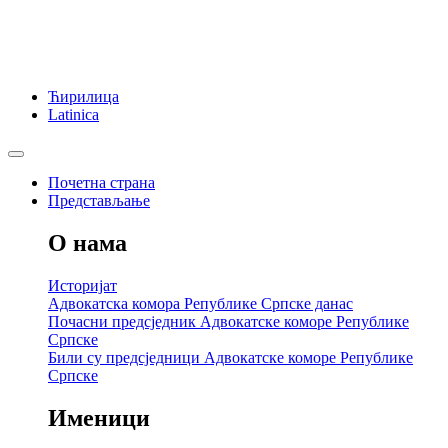
Ћирилица
Latinica
Почетна страна
Представљање
О нама
Историјат
Адвокатска комора Републике Српске данас
Почасни предсједник Адвокатске коморе Републике
Српске
Били су предсједници Адвокатске коморе Републике
Српске
Именици