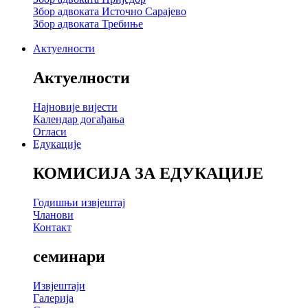
Збор адвоката Источно Сарајево
Збор адвоката Требиње
Актуелности
Актуелности
Најновије вијести
Календар догађања
Огласи
Едукације
КОМИСИЈА ЗА ЕДУКАЦИЈЕ
Годишњи извјештај
Чланови
Контакт
семинари
Извјештаји
Галерија