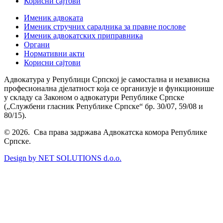
Корисни сајтови
Именик адвоката
Именик стручних сарадника за правне послове
Именик адвокатских приправника
Органи
Нормативни акти
Корисни сајтови
Адвокатура у Републици Српској је самостална и независна
професионална дјелатност која се организује и функционише
у складу са Законом о адвокатури Републике Српске
(„Службени гласник Републике Српске“ бр. 30/07, 59/08 и
80/15).
© 2026. Сва права задржава Адвокатска комора Републике
Српске.
Design by NET SOLUTIONS d.o.o.