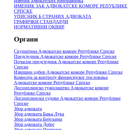
Именик адвокатских приправника
ИМЕНИК ЗАК АДВОКАТСКЕ КОМОРЕ РЕПУБЛИКЕ
СРПСКЕ
УПИСНИК Б СТРАНИХ АДВОКАТА
ГРАФИЧКИ СТАНДАРДИ
НОРМАТИВНИ ОКВИР
Органи
Скупштина Адвокатске коморе Републике Српске
Предсједник Адвокатске коморе Републике Српске
Почасни предсједник Адвокатске коморе Републике
Српске
Извршни одбор Адвокатске коморе Републике Српске
Комисија за контролу финансијског пословања
Адвокатске коморе Републике Српске
Дисциплинско тужилаштво Адвокатске коморе
Републике Српске
Дисциплински судови Адвокатске коморе Републике
Српске
Збор адвоката
Збор адвоката Бања Лука
Збор адвоката Бијељина
Збор адвоката Добој
Збор адвоката Приједор