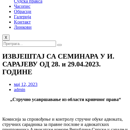
Судска пракса
Часопис
Обрасци
Галерија
Kонтакт
Линкови
X
ИЗВЈЕШТАЈ СА СЕМИНАРА У И.
САРАЈЕВУ ОД 28. и 29.04.2023.
ГОДИНЕ
мај 12, 2023
admin
„
Стручно усавршавање из области кривчног права
“
Комисија за спровођење и контролу стручне обуке aдвоката,
стручних сарадника за правне послове и aдвокатских
приправника Адвокатске коморе Републике Српске у сарадњи