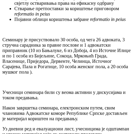
свјетлу остваривања права на ефикасну одбрану
Стварање претпоставки за кориштење приговором
reformatio in peius
Појавни облици кориштења забране
reformatio in peius
Семинару је присуствовало 30 особа, од чега 26 адвоката, 3
стручна сарадника за правне послове и 1 адвокатски
приправник (10 из Бањалуке, 6 из Добоја, 4 из Источне Илиџе
и по 1 особа из Бијељине, Сокоца, Мркоњић Града,
Власенице, Приједора, Дервенте, Челинца, Источног
Сарајева, Пала и Рогатице, 10 особа женског пола, а 20 особа
мушког пола ).
Учесници семинара били су веома активни у дискусијама и
током предавања.
Након завршетка семинара, електронским путем, свим
члановима Адвокатске коморе Републике Српске достављен
је материјал кориштен на предавању.
Уз дневни ред и евалуациони лист, учесницима је одштампан