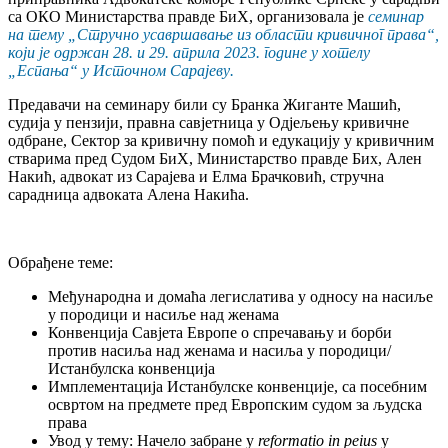
са ОКО Министарства правде БиХ, организовала је
семинар
на тему „
Стручно усавршавање из области кривичног права
“
,
који је одржан
28. и 29. априла 2023. године у хотелу
„Еспања“ у Источном Сарајеву.
Предавачи на семинару били су Бранка Жиганте Машић,
судија у пензији, правна савјетница у Одјељењу кривичне
одбране, Сектор за кривичну помоћ и едукацију у кривичним
стварима пред Судом БиХ, Министарство правде Бих, Ален
Накић, адвокат из Сарајева и Елма Брачковић, стручна
сарадница адвоката Алена Накића.
Обрађене теме:
Међународна и домаћа легислатива у односу на насиље
у породици и насиље над женама
Конвенција Савјета Европе о спречавању и борби
против насиља над женама и насиља у породици/
Истанбулска конвенција
Имплементација Истанбулске конвенције, са посебним
освртом на предмете пред Европским судом за људска
права
Увод у тему: Начело забране у
reformatio in peius
у