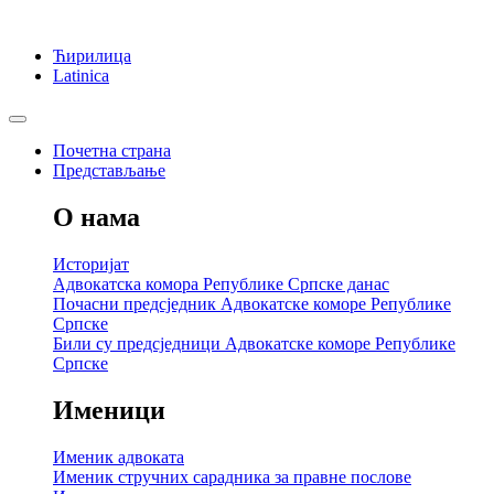
Ћирилица
Latinica
Почетна страна
Представљање
О нама
Историјат
Адвокатска комора Републике Српске данас
Почасни предсједник Адвокатске коморе Републике
Српске
Били су предсједници Адвокатске коморе Републике
Српске
Именици
Именик адвоката
Именик стручних сарадника за правне послове