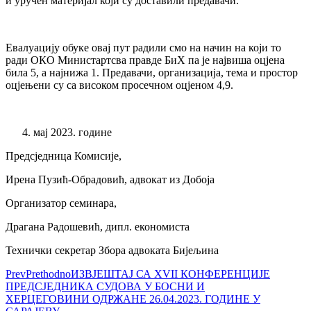
и уручен материјал који су доставили предавачи.
Евалуацију обуке овај пут радили смо на начин на који то
ради ОКО Министартсва правде БиХ па је највиша оцјена
била 5, а најнижа 1. Предавачи, организација, тема и простор
оцјењени су са високом просечном оцјеном 4,9.
мај 2023. године
Предсједница Комисије,
Ирена Пузић-Обрадовић, адвокат из Добоја
Организатор семинара,
Драгана Радошевић, дипл. економиста
Технички секретар Збора адвоката Бијељина
Prev
Prethodno
ИЗВЈЕШТАЈ СА XVII КОНФЕРЕНЦИЈЕ
ПРЕДСЈЕДНИКА СУДОВА У БОСНИ И
ХЕРЦЕГОВИНИ ОДРЖАНЕ 26.04.2023. ГОДИНЕ У