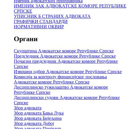
Именик адвокатских приправника
ИМЕНИК ЗАК АДВОКАТСКЕ КОМОРЕ РЕПУБЛИКЕ
СРПСКЕ
УПИСНИК Б СТРАНИХ АДВОКАТА
ГРАФИЧКИ СТАНДАРДИ
НОРМАТИВНИ ОКВИР
Органи
Скупштина Адвокатске коморе Републике Српске
Предсједник Адвокатске коморе Републике Српске
Почасни предсједник Адвокатске коморе Републике
Српске
Извршни одбор Адвокатске коморе Републике Српске
Комисија за контролу финансијског пословања
Адвокатске коморе Републике Српске
Дисциплинско тужилаштво Адвокатске коморе
Републике Српске
Дисциплински судови Адвокатске коморе Републике
Српске
Збор адвоката
Збор адвоката Бања Лука
Збор адвоката Бијељина
Збор адвоката Добој
Збор адвоката Приједор