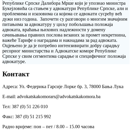
Републике Српске Далибора Мрше који је упознао министра
Букејловића са стањем у адвокатури Републике Српске, али и
проблемима и изазовима са којима се адвокати сусрећу већ
дужи низ година. Започети су разговори о многим значајним
питањима за адвокатуру у циљу побољшања положаја
адвоката, враћања њихових надлежности у домену
сачињавања правних послова везаних за промет некретнина,
важеће Тарифе о наградама и накнадама за рад адвоката.
Оцјењено је да је потребно интензивирати добру сарадњу
ресорног министарства и Адвокатске коморе Републике
Српске у свим сегментима сарадње и специфичног положаја
адвокатуре.
Контакт
Адреса: Ул. Федерика Гарсије Лорке бр. 3, 78000 Бања Лука
Е-mail: advokatskakomorars@advokatskakomora.ba
Тел: 387 (0) 51 226 010
Факс: 387 (0) 51 215 992
Радно вријеме: пон – пет / 8.00 – 15.00 часова