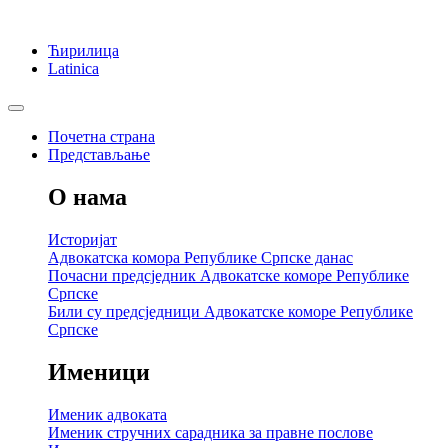
Ћирилица
Latinica
Почетна страна
Представљање
О нама
Историјат
Адвокатска комора Републике Српске данас
Почасни предсједник Адвокатске коморе Републике
Српске
Били су предсједници Адвокатске коморе Републике
Српске
Именици
Именик адвоката
Именик стручних сарадника за правне послове