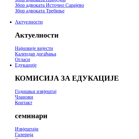
Збор адвоката Источно Сарајево
Збор адвоката Требиње
Актуелности
Актуелности
Најновије вијести
Календар догађања
Огласи
Едукације
КОМИСИЈА ЗА ЕДУКАЦИЈЕ
Годишњи извјештај
Чланови
Контакт
семинари
Извјештаји
Галерија