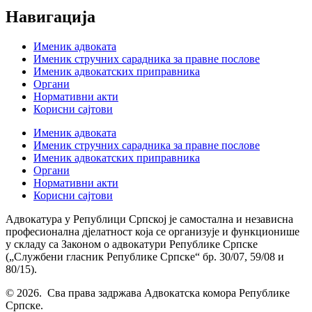
Навигација
Именик адвоката
Именик стручних сарадника за правне послове
Именик адвокатских приправника
Органи
Нормативни акти
Корисни сајтови
Именик адвоката
Именик стручних сарадника за правне послове
Именик адвокатских приправника
Органи
Нормативни акти
Корисни сајтови
Адвокатура у Републици Српској је самостална и независна
професионална дјелатност која се организује и функционише
у складу са Законом о адвокатури Републике Српске
(„Службени гласник Републике Српске“ бр. 30/07, 59/08 и
80/15).
© 2026. Сва права задржава Адвокатска комора Републике
Српске.