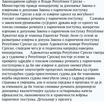
Законодавном одбору и Влади Републике Српске –
Министарству правде иницијативу за доношење Закона о
измјенама и допунама Закона о парничном поступку
Републике Српске а које се измјене односе на могућност
тонског снимања рочишта у парничном поступку. Сазнања
о законским рјешењима сусједних држава које се односе на
тонско снимање рочишта у парничном поступку, конкретно
изјенама и допунама Закона о парничном поступку Републике
Хрватске која је чланица Европске Уније, били су основ за
разматрање измјена и допуна Закона о парничном поступку
Републике Српске од стране Адвокатске коморе Републике
Српске, слиједом чега је и поднесена напријед наведена
иницијатива. Адвокатска комора Републике Српске сматра
да у судовима у Републици Српској постоје услови за
примјену одредби о тонском снимању рочишта у парничним
поступцима и да би ове измјене и допуне онемогућиле
потенцијалне злоупотребе процесних овлашћења од стране
поступајућих судија првостепених судова док би члановима
вијећа окружних судова омогућило увид у садржај изјава
странака и умјешача, али и исказа свједока и вјештака те да је
за очекивати да би тонско снимање рочишта допринијело
доношењу квалитетнијих одлука и остваривања начела
ефикасности, економичности и правичности вођења
парничног поступка. Детаљније у прилогу.