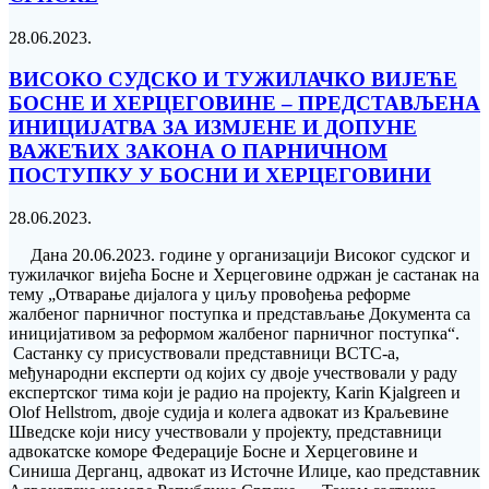
28.06.2023.
ВИСОКО СУДСКО И ТУЖИЛАЧКО ВИЈЕЋЕ
БОСНЕ И ХЕРЦЕГОВИНЕ – ПРЕДСТАВЉЕНА
ИНИЦИЈАТВА ЗА ИЗМЈЕНЕ И ДОПУНЕ
ВАЖЕЋИХ ЗАКОНА О ПАРНИЧНОМ
ПОСТУПКУ У БОСНИ И ХЕРЦЕГОВИНИ
28.06.2023.
Дана 20.06.2023. године у организацији Високог судског и
тужилачког вијећа Босне и Херцеговине одржан је састанак на
тему „Отварање дијалога у циљу провођења реформе
жалбеног парничног поступка и представљање Документа са
иницијативом за реформом жалбеног парничног поступка“.
Састанку су присуствовали представници ВСТС-а,
међународни експерти од којих су двоје учествовали у раду
експертског тима који је радио на пројекту, Karin Kjalgreen и
Olof Hellstrom, двоје судија и колега адвокат из Краљевине
Шведске који нису учествовали у пројекту, представници
адвокатске коморе Федерације Босне и Херцеговине и
Синиша Дерганц, адвокат из Источне Илиџе, као представник