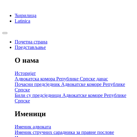
Ћирилица
Latinica
Почетна страна
Представљање
О нама
Историјат
Адвокатска комора Републике Српске данас
Почасни предсједник Адвокатске коморе Републике
Српске
Били су предсједници Адвокатске коморе Републике
Српске
Именици
Именик адвоката
Именик стручних сарадника за правне послове