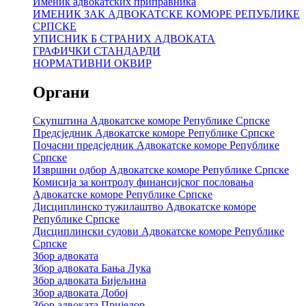
Именик адвокатских приправника
ИМЕНИК ЗАК АДВОКАТСКЕ КОМОРЕ РЕПУБЛИКЕ
СРПСКЕ
УПИСНИК Б СТРАНИХ АДВОКАТА
ГРАФИЧКИ СТАНДАРДИ
НОРМАТИВНИ ОКВИР
Органи
Скупштина Адвокатске коморе Републике Српске
Предсједник Адвокатске коморе Републике Српске
Почасни предсједник Адвокатске коморе Републике
Српске
Извршни одбор Адвокатске коморе Републике Српске
Комисија за контролу финансијског пословања
Адвокатске коморе Републике Српске
Дисциплинско тужилаштво Адвокатске коморе
Републике Српске
Дисциплински судови Адвокатске коморе Републике
Српске
Збор адвоката
Збор адвоката Бања Лука
Збор адвоката Бијељина
Збор адвоката Добој
Збор адвоката Приједор