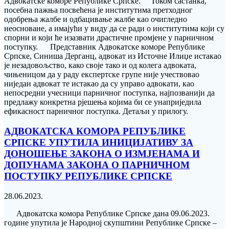
Адвокатске коморе Републике Српске. Током састанка,
посебна пажња посвећена је институтима претходног
одобрења жалбе и одбацивање жалбе као очигледно
неосноване, а имајући у виду да се ради о институтима који су
спорни и који ће изазвати драстичне промјене у парничном
поступку. Представник Адвокатске коморе Републике
Српске, Синиша Дерганц, адвокат из Источне Илиџе истакао
је незадовољство, како своје тако и од колега адвоката,
чињеницом да у раду експертске групе није учествовао
ниједан адвокат те истакао да су управо адвокати, као
непосредни учесници парничног поступка, најпозванији да
предлажу конкретна рјешења којима би се унаприједила
ефикасност парничног поступка. Детаљи у прилогу.
АДВОКАТСКА КОМОРА РЕПУБЛИКЕ
СРПСКЕ УПУТИЛА ИНИЦИЈАТИВУ ЗА
ДОНОШЕЊЕ ЗАКОНА О ИЗМЈЕНАМА И
ДОПУНАМА ЗАКОНА О ПАРНИЧНОМ
ПОСТУПКУ РЕПУБЛИКЕ СРПСКЕ
28.06.2023.
Адвокатска комора Републике Српске дана 09.06.2023.
године упутила је Народној скупштини Републике Српске –