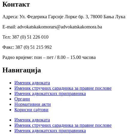
Контакт
Адреса: Ул. Федерика Гарсије Лорке бр. 3, 78000 Бања Лука
Е-mail: advokatskakomorars@advokatskakomora.ba
Тел: 387 (0) 51 226 010
Факс: 387 (0) 51 215 992
Радно вријеме: пон – пет / 8.00 – 15.00 часова
Навигација
Именик адвоката
Именик стручних сарадника за правне послове
Именик адвокатских приправника
Органи
Нормативни акти
Корисни сајтови
Именик адвоката
Именик стручних сарадника за правне послове
Именик адвокатских приправника