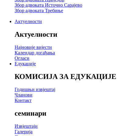
Збор адвоката Источно Сарајево
Збор адвоката Требиње
Актуелности
Актуелности
Најновије вијести
Календар догађања
Огласи
Едукације
КОМИСИЈА ЗА ЕДУКАЦИЈЕ
Годишњи извјештај
Чланови
Контакт
семинари
Извјештаји
Галерија