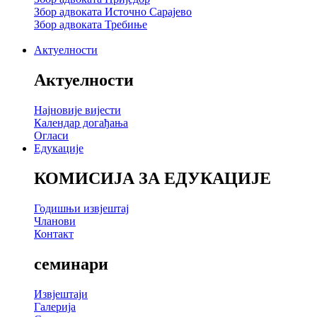
Збор адвоката Источно Сарајево
Збор адвоката Требиње
Актуелности
Актуелности
Најновије вијести
Календар догађања
Огласи
Едукације
КОМИСИЈА ЗА ЕДУКАЦИЈЕ
Годишњи извјештај
Чланови
Контакт
семинари
Извјештаји
Галерија