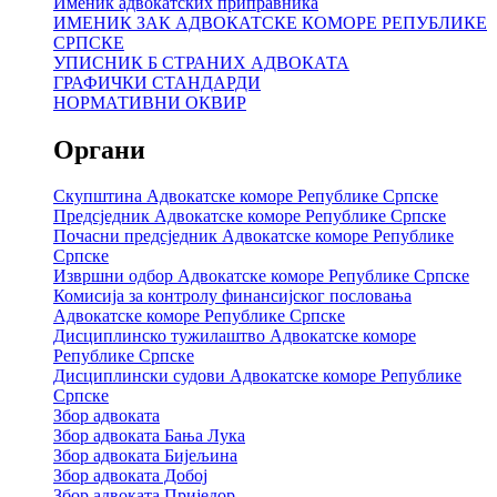
Именик адвокатских приправника
ИМЕНИК ЗАК АДВОКАТСКЕ КОМОРЕ РЕПУБЛИКЕ
СРПСКЕ
УПИСНИК Б СТРАНИХ АДВОКАТА
ГРАФИЧКИ СТАНДАРДИ
НОРМАТИВНИ ОКВИР
Органи
Скупштина Адвокатске коморе Републике Српске
Предсједник Адвокатске коморе Републике Српске
Почасни предсједник Адвокатске коморе Републике
Српске
Извршни одбор Адвокатске коморе Републике Српске
Комисија за контролу финансијског пословања
Адвокатске коморе Републике Српске
Дисциплинско тужилаштво Адвокатске коморе
Републике Српске
Дисциплински судови Адвокатске коморе Републике
Српске
Збор адвоката
Збор адвоката Бања Лука
Збор адвоката Бијељина
Збор адвоката Добој
Збор адвоката Приједор