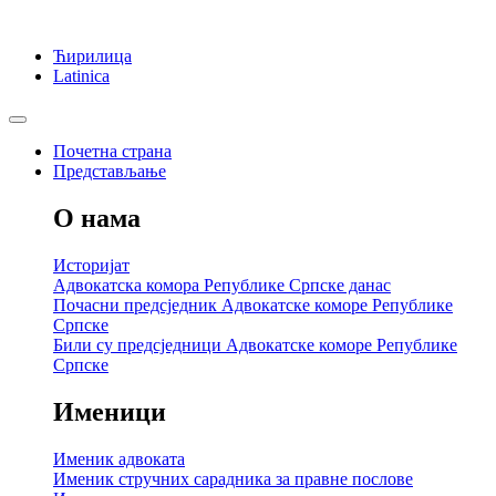
Ћирилица
Latinica
Почетна страна
Представљање
О нама
Историјат
Адвокатска комора Републике Српске данас
Почасни предсједник Адвокатске коморе Републике
Српске
Били су предсједници Адвокатске коморе Републике
Српске
Именици
Именик адвоката
Именик стручних сарадника за правне послове