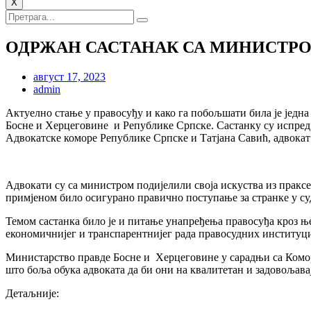
X
ОДРЖАН САСТАНАК СА МИНИСТРО
август 17, 2023
admin
Актуелно стање у правосуђу и како га побољшати била је једн
Босне и Херцеговине и Републике Српске. Састанку су испред
Адвокатске коморе Републике Српске и Татјана Савић, адвокат
Адвокати су са министром подијелили своја искуства из праксе 
примјеном било осигурано правично поступање за странке у с
Темом састанка било је и питање унапређења правосуђа кроз ње
економичнијег и транспарентнијег рада правосудних институци
Министарство правде Босне и Херцеговине у сарадњи са Комора
што боља обука адвоката да би они на квалитетан и задовољавај
Детаљније: