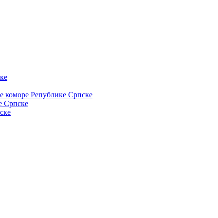
ке
ке коморе Републике Српске
е Српске
ске