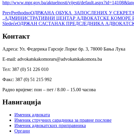
http://www.mpr.gov.ba/aktuelnosti/vijesti/default.aspx?id=14108&l
Prev
Prethodno
ОДРЖАНА ОБУКА ЗАПОСЛЕНИХ У СЕКРЕТ
„АДМИНИСТРАТИВНИ ЦЕНТАР АДВОКАТСКЕ КОМОРЕ 
Sledeće
ОДРЖАН САСТАНАК ПРЕДСЈЕДНИКА АДВОКАТСК
Контакт
Адреса: Ул. Федерика Гарсије Лорке бр. 3, 78000 Бања Лука
Е-mail: advokatskakomorars@advokatskakomora.ba
Тел: 387 (0) 51 226 010
Факс: 387 (0) 51 215 992
Радно вријеме: пон – пет / 8.00 – 15.00 часова
Навигација
Именик адвоката
Именик стручних сарадника за правне послове
Именик адвокатских приправника
Органи