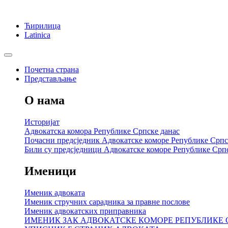
Ћирилица
Latinica
Почетна страна
Представљање
О нама
Историјат
Адвокатска комора Републике Српске данас
Почасни предсједник Адвокатске коморе Републике Српс
Били су предсједници Адвокатске коморе Републике Срп
Именици
Именик адвоката
Именик стручних сарадника за правне послове
Именик адвокатских приправника
ИМЕНИК ЗАК АДВОКАТСКЕ КОМОРЕ РЕПУБЛИКЕ 