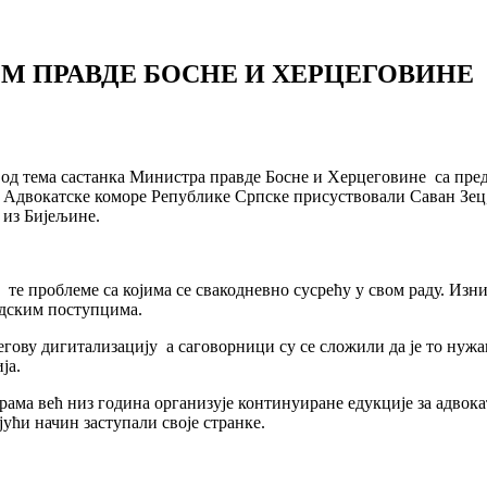
М ПРАВДЕ БОСНЕ И ХЕРЦЕГОВИНЕ
а од тема састанка Министра правде Босне и Херцеговине са пр
 Адвокатске коморе Републике Српске присуствовали Саван Зец
 из Бијељине.
те проблеме са којима се свакодневно сусрећу у свом раду. Изни
удским поступцима.
гову дигитализацију а саговорници су се сложили да је то нужан
ја.
ма већ низ година организује континуиране едукције за адвока
ући начин заступали своје странке.