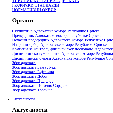
УПИСНИК Б СТРАНИХ АДВОКАТА
ГРАФИЧКИ СТАНДАРДИ
НОРМАТИВНИ ОКВИР
Органи
Скупштина Адвокатске коморе Републике Српске
Предсједник Адвокатске коморе Републике Српске
Почасни предсједник Адвокатске коморе Републике Српс
Извршни одбор Адвокатске коморе Републике Српске
Комисија за контролу финансијског пословања Адвокатс
Дисциплинско тужилаштво Адвокатске коморе Републик
Дисциплински судови Адвокатске коморе Републике Срп
Збор адвоката
Збор адвоката Бања Лука
Збор адвоката Бијељина
Збор адвоката Добој
Збор адвоката Приједор
Збор адвоката Источно Сарајево
Збор адвоката Требиње
Актуелности
Актуелности