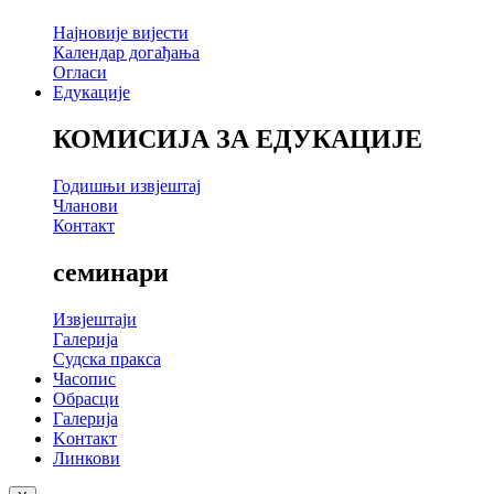
Најновије вијести
Календар догађања
Огласи
Едукације
КОМИСИЈА ЗА ЕДУКАЦИЈЕ
Годишњи извјештај
Чланови
Контакт
семинари
Извјештаји
Галерија
Судска пракса
Часопис
Обрасци
Галерија
Kонтакт
Линкови