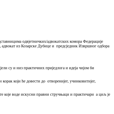
едставницима одвјетничких/адвокатских комора Федерације
, адвокат из Козарске Дубице и предсједник Извршног одбора
јели су и низ практичних приједлога и идеја чијом би
 корак који ће довести до отворенијег, учинковитијег,
те које воде искусни правни стручњаци и практичари а циљ је