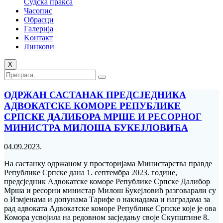
Судска пракса
Часопис
Обрасци
Галерија
Kонтакт
Линкови
X
ОДРЖАН САСТАНАК ПРЕДСЈЕДНИКА
АДВОКАТСКЕ КОМОРЕ РЕПУБЛИКЕ
СРПСКЕ ДАЛИБОРА МРШЕ И РЕСОРНОГ
МИНИСТРА МИЛОША БУКЕЈЛОВИЋА
04.09.2023.
На састанку одржаном у просторијама Министарства правде
Републике Српске дана 1. септембра 2023. године,
предсједник Адвокатске коморе Републике Српске Далибор
Мрша и ресорни министар Милош Букејловић разговарали су
о Измјенама и допунама Тарифе о накнадама и наградама за
рад адвоката Адвокатске коморе Републике Српске које је ова
Комора усвојила на редовном засједању своје Скупштине 8.