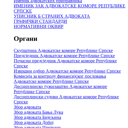
Именик адвокатских приправника
ИМЕНИК ЗАК АДВОКАТСКЕ КОМОРЕ РЕПУБЛИКЕ
СРПСКЕ
УПИСНИК Б СТРАНИХ АДВОКАТА
ГРАФИЧКИ СТАНДАРДИ
НОРМАТИВНИ ОКВИР
Органи
Скупштина Адвокатске коморе Републике Српске
Предсједник Адвокатске коморе Републике Српске
Почасни предсједник Адвокатске коморе Републике
Српске
Извршни одбор Адвокатске коморе Републике Српске
Комисија за контролу финансијског пословања
Адвокатске коморе Републике Српске
Дисциплинско тужилаштво Адвокатске коморе
Републике Српске
Дисциплински судови Адвокатске коморе Републике
Српске
Збор адвоката
Збор адвоката Бања Лука
Збор адвоката Бијељина
Збор адвоката Добој
Збор адвоката Приједор