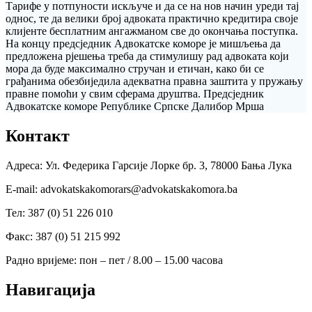
Тарифе у потпуности искључе и да се на нов начин уреди тај
однос, те да велики број адвоката практично кредитира своје
клијенте бесплатним ангажманом све до окончања поступка.
На концу предсједник Адвокатске коморе је мишљења да
предложена рјешења треба да стимулишу рад адвоката који
мора да буде максимално стручан и етичан, како би се
грађанима обезбиједила адекватна правна заштита у пружању
правне помоћи у свим сферама друштва. Предсједник
Адвокатске коморе Републике Српске Далибор Мрша
Контакт
Адреса: Ул. Федерика Гарсије Лорке бр. 3, 78000 Бања Лука
Е-mail: advokatskakomorars@advokatskakomora.ba
Тел: 387 (0) 51 226 010
Факс: 387 (0) 51 215 992
Радно вријеме: пон – пет / 8.00 – 15.00 часова
Навигација