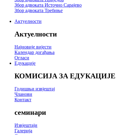
Збор адвоката Источно Сарајево
Збор адвоката Требиње
Актуелности
Актуелности
Најновије вијести
Календар догађања
Огласи
Едукације
КОМИСИЈА ЗА ЕДУКАЦИЈЕ
Годишњи извјештај
Чланови
Контакт
семинари
Извјештаји
Галерија