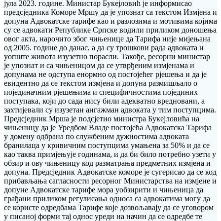
јула 2023. године. Министар Букејловић је информисао
предсједника Коморе Мршу да је упознат са текстом Измјена и
допуна Адвокатске тарифе као и разлозима и мотивима којима
су се адвокати Републике Српске водили приликом доношења
овог акта, нарочито због чињенице да Тарифа није мијењана
од 2005. године до данас, а да су трошкови рада адвоката и
уопште живота изузетно порасли. Такође, ресорни министар
је упознат и са чињеницом да се утврђеним измјенама и
допунама не одступа енормно од постојећег рјешења и да је
евидентно да се текстом измјена и допуна размишљало о
појединачним рјешењима и специфичностима појединих
поступака, који до сада нису били адекватно вредновани, а
захтијевали су изузетан ангажман адвоката у тим поступцима.
Предсједник Мрша је подсјетио министра Букејловића на
чињеницу да је Уредбом Владе постојећа Адвокатска Тарифа
у домену одбрана по службеним дужностима адвоката
бранилаца у кривичним поступцима умањена за 50% и да се
као таква примјењује годинама, и да би било потребно узети у
обзир и ову чињеницу код разматрања предметних измјена и
допуна. Предсједник Адвокатске коморе је сугерисао да се код
прибављања сагласности ресорног Министарства на измјене и
допуне Адвокатске тарифе мора уобзирити и чињеница да
грађани приликом регулисања односа са адвокатима могу да
се користе одредбама Тарифе које дозвољавају да се уговором
у писаној форми тај однос уреди на начин да се одредбе те