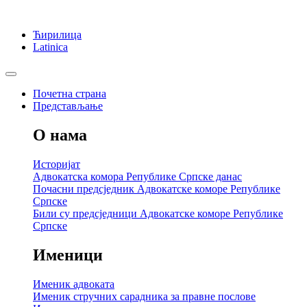
Ћирилица
Latinica
Почетна страна
Представљање
О нама
Историјат
Адвокатска комора Републике Српске данас
Почасни предсједник Адвокатске коморе Републике
Српске
Били су предсједници Адвокатске коморе Републике
Српске
Именици
Именик адвоката
Именик стручних сарадника за правне послове