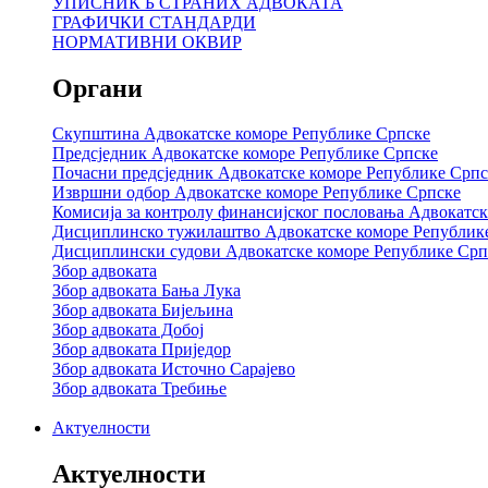
УПИСНИК Б СТРАНИХ АДВОКАТА
ГРАФИЧКИ СТАНДАРДИ
НОРМАТИВНИ ОКВИР
Органи
Скупштина Адвокатске коморе Републике Српске
Предсједник Адвокатске коморе Републике Српске
Почасни предсједник Адвокатске коморе Републике Српс
Извршни одбор Адвокатске коморе Републике Српске
Комисија за контролу финансијског пословања Адвокатс
Дисциплинско тужилаштво Адвокатске коморе Републик
Дисциплински судови Адвокатске коморе Републике Срп
Збор адвоката
Збор адвоката Бања Лука
Збор адвоката Бијељина
Збор адвоката Добој
Збор адвоката Приједор
Збор адвоката Источно Сарајево
Збор адвоката Требиње
Актуелности
Актуелности