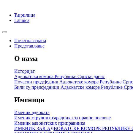
Ћирилица
Latinica
Почетна страна
Представљање
О нама
Историјат
Адвокатска комора Републике Српске данас
Почасни предсједник Адвокатске коморе Републике Српс
Били су предсједници Адвокатске коморе Републике Срп
Именици
Именик адвоката
Именик стручних сарадника за правне послове
Именик адвокатских приправника
ИМЕНИК ЗАК АДВОКАТСКЕ КОМОРЕ РЕПУБЛИКЕ 