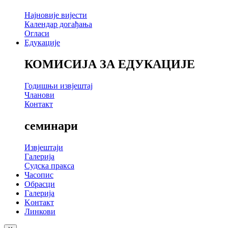
Најновије вијести
Календар догађања
Огласи
Едукације
КОМИСИЈА ЗА ЕДУКАЦИЈЕ
Годишњи извјештај
Чланови
Контакт
семинари
Извјештаји
Галерија
Судска пракса
Часопис
Обрасци
Галерија
Kонтакт
Линкови