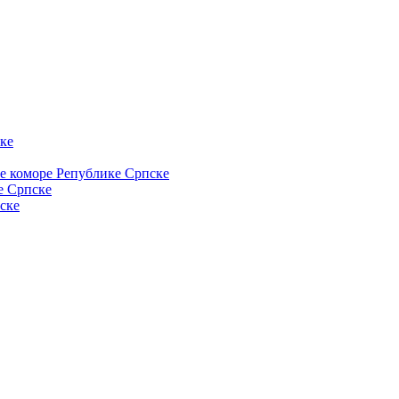
ке
ке коморе Републике Српске
е Српске
ске