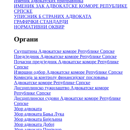
Именик адвокатских приправника
ИМЕНИК ЗАК АДВОКАТСКЕ КОМОРЕ РЕПУБЛИКЕ
СРПСКЕ
УПИСНИК Б СТРАНИХ АДВОКАТА
ГРАФИЧКИ СТАНДАРДИ
НОРМАТИВНИ ОКВИР
Органи
Скупштина Адвокатске коморе Републике Српске
Предсједник Адвокатске коморе Републике Српске
Почасни предсједник Адвокатске коморе Републике
Српске
Извршни одбор Адвокатске коморе Републике Српске
Комисија за контролу финансијског пословања
Адвокатске коморе Републике Српске
Дисциплинско тужилаштво Адвокатске коморе
Републике Српске
Дисциплински судови Адвокатске коморе Републике
Српске
Збор адвоката
Збор адвоката Бања Лука
Збор адвоката Бијељина
Збор адвоката Добој
Збор адвоката Приједор