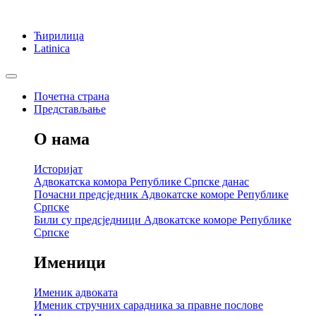
Ћирилица
Latinica
Почетна страна
Представљање
О нама
Историјат
Адвокатска комора Републике Српске данас
Почасни предсједник Адвокатске коморе Републике
Српске
Били су предсједници Адвокатске коморе Републике
Српске
Именици
Именик адвоката
Именик стручних сарадника за правне послове