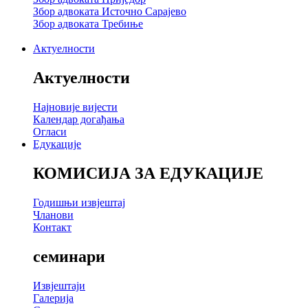
Збор адвоката Источно Сарајево
Збор адвоката Требиње
Актуелности
Актуелности
Најновије вијести
Календар догађања
Огласи
Едукације
КОМИСИЈА ЗА ЕДУКАЦИЈЕ
Годишњи извјештај
Чланови
Контакт
семинари
Извјештаји
Галерија