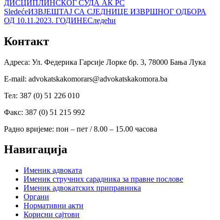
ДИСЦИПЛИНСКОГ СУДА АК РС
Sledeće
ИЗВЈЕШТАЈ СА СЈЕДНИЦЕ ИЗВРШНОГ ОДБОРА
ОД 10.11.2023. ГОДИНЕ
Следећи
Контакт
Адреса: Ул. Федерика Гарсије Лорке бр. 3, 78000 Бања Лука
Е-mail: advokatskakomorars@advokatskakomora.ba
Тел: 387 (0) 51 226 010
Факс: 387 (0) 51 215 992
Радно вријеме: пон – пет / 8.00 – 15.00 часова
Навигација
Именик адвоката
Именик стручних сарадника за правне послове
Именик адвокатских приправника
Органи
Нормативни акти
Корисни сајтови