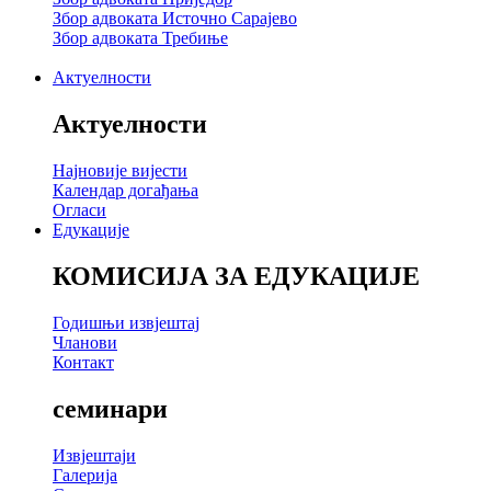
Збор адвоката Источно Сарајево
Збор адвоката Требиње
Актуелности
Актуелности
Најновије вијести
Календар догађања
Огласи
Едукације
КОМИСИЈА ЗА ЕДУКАЦИЈЕ
Годишњи извјештај
Чланови
Контакт
семинари
Извјештаји
Галерија