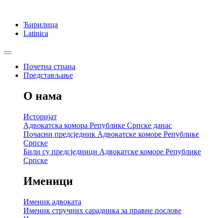
Ћирилица
Latinica
Почетна страна
Представљање
О нама
Историјат
Адвокатска комора Републике Српске данас
Почасни предсједник Адвокатске коморе Републике
Српске
Били су предсједници Адвокатске коморе Републике
Српске
Именици
Именик адвоката
Именик стручних сарадника за правне послове