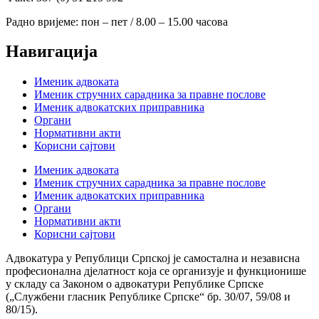
Радно вријеме: пон – пет / 8.00 – 15.00 часова
Навигација
Именик адвоката
Именик стручних сарадника за правне послове
Именик адвокатских приправника
Органи
Нормативни акти
Корисни сајтови
Именик адвоката
Именик стручних сарадника за правне послове
Именик адвокатских приправника
Органи
Нормативни акти
Корисни сајтови
Адвокатура у Републици Српској је самостална и независна
професионална дјелатност која се организује и функционише
у складу са Законом о адвокатури Републике Српске
(„Службени гласник Републике Српске“ бр. 30/07, 59/08 и
80/15).