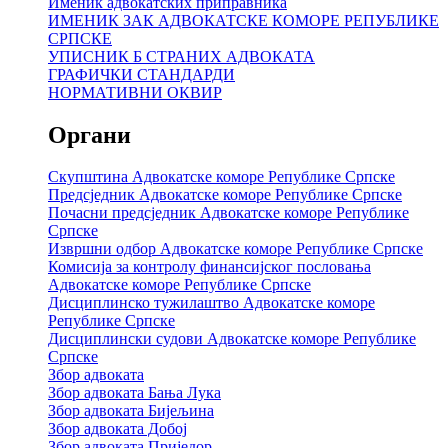
Именик адвокатских приправника
ИМЕНИК ЗАК АДВОКАТСКЕ КОМОРЕ РЕПУБЛИКЕ
СРПСКЕ
УПИСНИК Б СТРАНИХ АДВОКАТА
ГРАФИЧКИ СТАНДАРДИ
НОРМАТИВНИ ОКВИР
Органи
Скупштина Адвокатске коморе Републике Српске
Предсједник Адвокатске коморе Републике Српске
Почасни предсједник Адвокатске коморе Републике
Српске
Извршни одбор Адвокатске коморе Републике Српске
Комисија за контролу финансијског пословања
Адвокатске коморе Републике Српске
Дисциплинско тужилаштво Адвокатске коморе
Републике Српске
Дисциплински судови Адвокатске коморе Републике
Српске
Збор адвоката
Збор адвоката Бања Лука
Збор адвоката Бијељина
Збор адвоката Добој
Збор адвоката Приједор