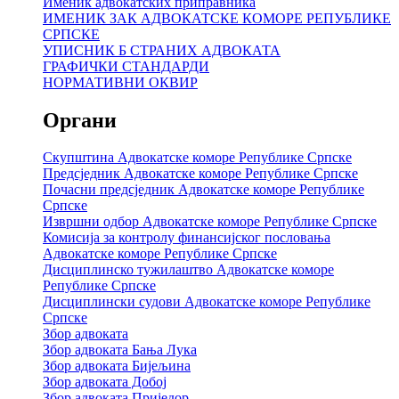
Именик адвокатских приправника
ИМЕНИК ЗАК АДВОКАТСКЕ КОМОРЕ РЕПУБЛИКЕ
СРПСКЕ
УПИСНИК Б СТРАНИХ АДВОКАТА
ГРАФИЧКИ СТАНДАРДИ
НОРМАТИВНИ ОКВИР
Органи
Скупштина Адвокатске коморе Републике Српске
Предсједник Адвокатске коморе Републике Српске
Почасни предсједник Адвокатске коморе Републике
Српске
Извршни одбор Адвокатске коморе Републике Српске
Комисија за контролу финансијског пословања
Адвокатске коморе Републике Српске
Дисциплинско тужилаштво Адвокатске коморе
Републике Српске
Дисциплински судови Адвокатске коморе Републике
Српске
Збор адвоката
Збор адвоката Бања Лука
Збор адвоката Бијељина
Збор адвоката Добој
Збор адвоката Приједор