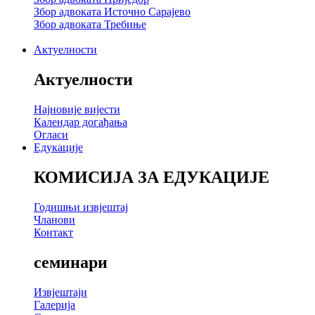
Збор адвоката Источно Сарајево
Збор адвоката Требиње
Актуелности
Актуелности
Најновије вијести
Календар догађања
Огласи
Едукације
КОМИСИЈА ЗА ЕДУКАЦИЈЕ
Годишњи извјештај
Чланови
Контакт
семинари
Извјештаји
Галерија