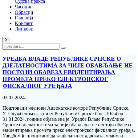
Судска пракса
Часопис
Обрасци
Галерија
Kонтакт
Линкови
X
УРЕДБА ВЛАДЕ РЕПУБЛИКЕ СРПСКЕ О
ДЈЕЛАТНОСТИМА ЗА ЧИЈЕ ОБАВЉАЊЕ НЕ
ПОСТОЈИ ОБАВЕЗА ЕВИДЕНТИРАЊА
ПРОМЕТА ПРЕКО ЕЛЕКТРОНСКОГ
ФИСКАЛНОГ УРЕЂАЈА
03.02.2024.
Поштовани чланови Адвокатске коморе Републике Српске,
У Службеном гласнику Републике Српске број: 10/24 од
31.01.2024. године објављена је Уредба Владе Републике
Српске о дјелатностима за чије обављање не постоји обавеза
евидентирања промета преко електронског фискалног уређаја.
Уредбом је прописано да за дјелатност адвоката, чланова