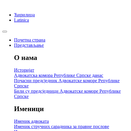
Ћирилица
Latinica
Почетна страна
Представљање
О нама
Историјат
Адвокатска комора Републике Српске данас
Почасни предсједник Адвокатске коморе Републике
Српске
Били су предсједници Адвокатске коморе Републике
Српске
Именици
Именик адвоката
Именик стручних сарадника за правне послове