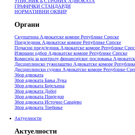
УПИСНИК Б СТРАНИХ АДВОКАТА
ГРАФИЧКИ СТАНДАРДИ
НОРМАТИВНИ ОКВИР
Органи
Скупштина Адвокатске коморе Републике Српске
Предсједник Адвокатске коморе Републике Српске
Почасни предсједник Адвокатске коморе Републике Српс
Извршни одбор Адвокатске коморе Републике Српске
Комисија за контролу финансијског пословања Адвокатс
Дисциплинско тужилаштво Адвокатске коморе Републик
Дисциплински судови Адвокатске коморе Републике Срп
Збор адвоката
Збор адвоката Бања Лука
Збор адвоката Бијељина
Збор адвоката Добој
Збор адвоката Приједор
Збор адвоката Источно Сарајево
Збор адвоката Требиње
Актуелности
Актуелности