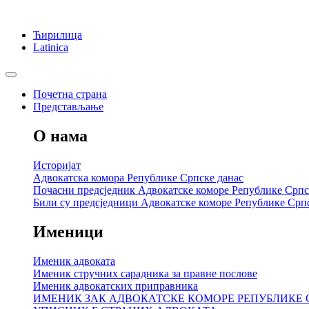
Ћирилица
Latinica
Почетна страна
Представљање
О нама
Историјат
Адвокатска комора Републике Српске данас
Почасни предсједник Адвокатске коморе Републике Српс
Били су предсједници Адвокатске коморе Републике Срп
Именици
Именик адвоката
Именик стручних сарадника за правне послове
Именик адвокатских приправника
ИМЕНИК ЗАК АДВОКАТСКЕ КОМОРЕ РЕПУБЛИКЕ 