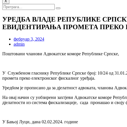
X
УРЕДБА ВЛАДЕ РЕПУБЛИКЕ СРПСК
ЕВИДЕНТИРАЊА ПРОМЕТА ПРЕКО 
фебруар 3, 2024
admin
Поштовани чланови Адвокатске коморе Републике Српске,
У Службеном гласнику Републике Српске број: 10/24 од 31.01.
промета преко електронског фискалног уређаја.
Уредбом је прописано да за дјелатност адвоката, чланова Адво
На овај начин су уобзирени захтјеви Адвокатске коморе Репуб
дјелатности из система фискализације, сада пронашао и своју
У Бањој Луци, дана 02.02.2024. године