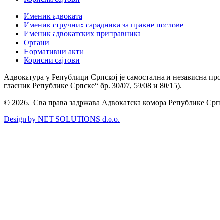
Именик адвоката
Именик стручних сарадника за правне послове
Именик адвокатских приправника
Органи
Нормативни акти
Корисни сајтови
Адвокатура у Републици Српској је самостална и независна пр
гласник Републике Српске“ бр. 30/07, 59/08 и 80/15).
© 2026. Сва права задржава Адвокатска комора Републике Срп
Design by NET SOLUTIONS d.o.o.