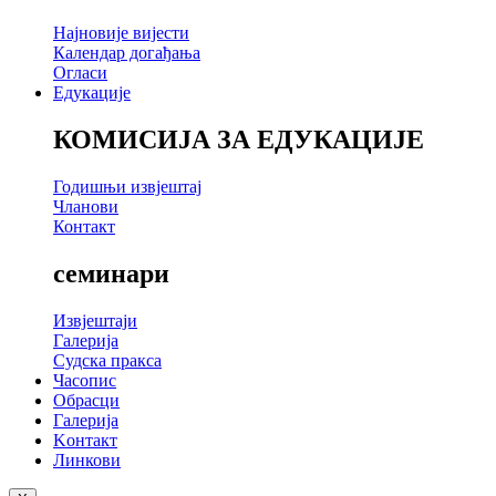
Најновије вијести
Календар догађања
Огласи
Едукације
КОМИСИЈА ЗА ЕДУКАЦИЈЕ
Годишњи извјештај
Чланови
Контакт
семинари
Извјештаји
Галерија
Судска пракса
Часопис
Обрасци
Галерија
Kонтакт
Линкови