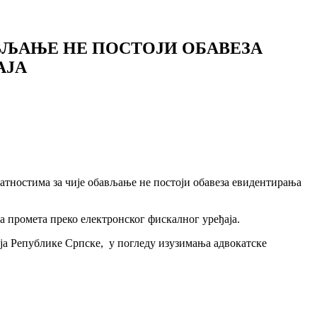
ВЉАЊЕ НЕ ПОСТОЈИ ОБАВЕЗА
АЈА
латностима за чије обављање не постоји обавеза евидентирања
а промета преко електронског фискалног уређаја.
ја Републике Српске, у погледу изузимања адвокатске