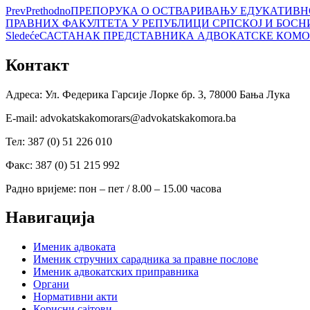
Prev
Prethodno
ПРЕПОРУКА О ОСТВАРИВАЊУ ЕДУКАТИВН
ПРАВНИХ ФАКУЛТЕТА У РЕПУБЛИЦИ СРПСКОЈ И БОСН
Sledeće
САСТАНАК ПРЕДСТАВНИКА АДВОКАТСКЕ КОМОР
Контакт
Адреса: Ул. Федерика Гарсије Лорке бр. 3, 78000 Бања Лука
Е-mail: advokatskakomorars@advokatskakomora.ba
Тел: 387 (0) 51 226 010
Факс: 387 (0) 51 215 992
Радно вријеме: пон – пет / 8.00 – 15.00 часова
Навигација
Именик адвоката
Именик стручних сарадника за правне послове
Именик адвокатских приправника
Органи
Нормативни акти
Корисни сајтови