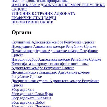
Именик адвокатских приправника
ИМЕНИК ЗАК АДВОКАТСКЕ КОМОРЕ РЕПУБЛИКЕ
СРПСКЕ
УПИСНИК Б СТРАНИХ АДВОКАТА
ГРАФИЧКИ СТАНДАРДИ
НОРМАТИВНИ ОКВИР
Органи
Скупштина Адвокатске коморе Републике Српске
Предсједник Адвокатске коморе Републике Српске
Почасни предсједник Адвокатске коморе Републике
Српске
Извршни одбор Адвокатске коморе Републике Српске
Комисија за контролу финансијског пословања
Адвокатске коморе Републике Српске
Дисциплинско тужилаштво Адвокатске коморе
Републике Српске
Дисциплински судови Адвокатске коморе Републике
Српске
Збор адвоката
Збор адвоката Бања Лука
Збор адвоката Бијељина
Збор адвоката Добој
Збор адвоката Приједор