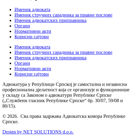
Именик адвоката
Именик стручних сарадника за правне послове
Именик адвокатских приправника
Органи
Нормативни акти
Корисни сајтови
Именик адвоката
Именик стручних сарадника за правне послове
Именик адвокатских приправника
Органи
Нормативни акти
Корисни сајтови
Адвокатура у Републици Српској је самостална и независна
професионална дјелатност која се организује и функционише
у складу са Законом о адвокатури Републике Српске
(„Службени гласник Републике Српске“ бр. 30/07, 59/08 и
80/15).
© 2026. Сва права задржава Адвокатска комора Републике
Српске.
Design by NET SOLUTIONS d.o.o.