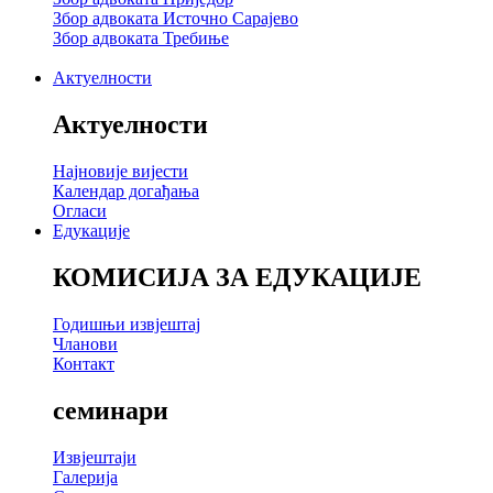
Збор адвоката Источно Сарајево
Збор адвоката Требиње
Актуелности
Актуелности
Најновије вијести
Календар догађања
Огласи
Едукације
КОМИСИЈА ЗА ЕДУКАЦИЈЕ
Годишњи извјештај
Чланови
Контакт
семинари
Извјештаји
Галерија