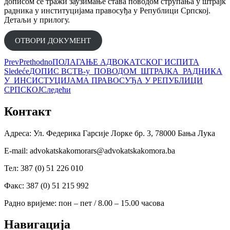
дописом се тражи заузимање става поводом струпања у штрајк
радника у институцијама правосуђа у Републици Српској.
Детаљи у прилогу.
ОТВОРИ ДОКУМЕНT
Prev
Prethodno
ПОЛАГАЊЕ АДВОКАТСКОГ ИСПИТА
Sledeće
ДОПИС ВСТВ-у ПОВОДОМ ШТРАЈКА РАДНИКА
У ИНСИСТУЦИЈАМА ПРАВОСУЂА У РЕПУБЛИЦИ
СРПСКОЈ
Следећи
Контакт
Адреса: Ул. Федерика Гарсије Лорке бр. 3, 78000 Бања Лука
Е-mail: advokatskakomorars@advokatskakomora.ba
Тел: 387 (0) 51 226 010
Факс: 387 (0) 51 215 992
Радно вријеме: пон – пет / 8.00 – 15.00 часова
Навигација