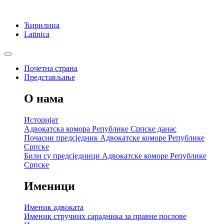
Ћирилица
Latinica
Почетна страна
Представљање
О нама
Историјат
Адвокатска комора Републике Српске данас
Почасни предсједник Адвокатске коморе Републике
Српске
Били су предсједници Адвокатске коморе Републике
Српске
Именици
Именик адвоката
Именик стручних сарадника за правне послове