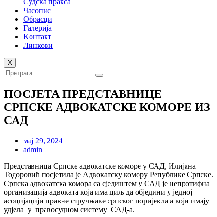
Судска пракса
Часопис
Обрасци
Галерија
Kонтакт
Линкови
X
ПОСЈЕТА ПРЕДСТАВНИЦЕ
СРПСКЕ АДВОКАТСКЕ КОМОРЕ ИЗ
САД
мај 29, 2024
admin
Представница Српске адвокатске коморе у САД, Илијана
Тодоровић посјетила је Адвокатску комору Републике Српске.
Српска адвокатска комора са сједиштем у САД је непротифна
организација адвоката која има циљ да обједини у једној
асоцијацији правне стручњаке српског поријекла а који имају
удјела у правосудном систему САД-а.