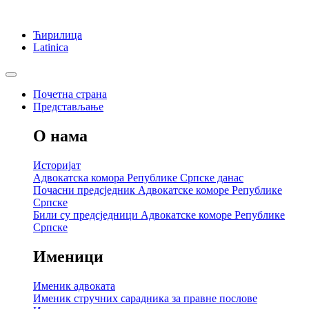
Ћирилица
Latinica
Почетна страна
Представљање
О нама
Историјат
Адвокатска комора Републике Српске данас
Почасни предсједник Адвокатске коморе Републике
Српске
Били су предсједници Адвокатске коморе Републике
Српске
Именици
Именик адвоката
Именик стручних сарадника за правне послове