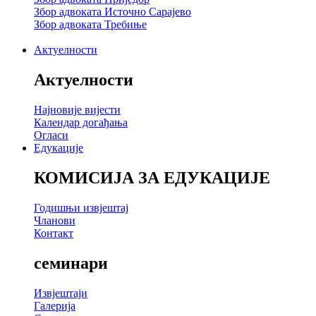
Збор адвоката Источно Сарајево
Збор адвоката Требиње
Актуелности
Актуелности
Најновије вијести
Календар догађања
Огласи
Едукације
КОМИСИЈА ЗА ЕДУКАЦИЈЕ
Годишњи извјештај
Чланови
Контакт
семинари
Извјештаји
Галерија