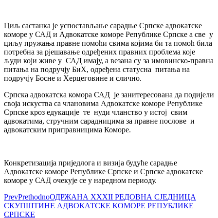
Циљ састанка је успостављање сарадње Српске адвокатске
коморе у САД и Адвокатске коморе Републике Српске а све у
циљу пружања правне помоћи свима којима би та помоћ била
потребна за рјешавање одређених правних проблема које
људи који живе у САД имају, а везана су за имовинско-правна
питања на подручју БиХ, одређена статусна питања на
подручју Босне и Херцеговине и слично.
Српска адвокатска комора САД је занитересована да подијели
своја искуства са члановима Адвокатске коморе Републике
Српске кроз едукације те нуди чланство у истој свим
адвокатима, стручним сарадницима за правне послове и
адвокатским приправницима Коморе.
Конкретизација приједлога и визија будуће сарадње
Адвокатске коморе Републике Српске и Српске адвокатске
коморе у САД очекује се у наредном периоду.
Prev
Prethodno
ОДРЖАНА XXXII РЕДОВНА СЈЕДНИЦА
СКУПШТИНЕ АДВОКАТСКЕ КОМОРЕ РЕПУБЛИКЕ
СРПСКЕ