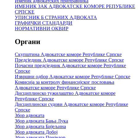
Именик адвокатских приправника
ИМЕНИК ЗАК АДВОКАТСКЕ КОМОРЕ РЕПУБЛИКЕ
СРПСКЕ
УПИСНИК Б СТРАНИХ АДВОКАТА
ГРАФИЧКИ СТАНДАРДИ
НОРМАТИВНИ ОКВИР
Органи
Скупштина Адвокатске коморе Републике Српске
Предсједник Адвокатске коморе Републике Српске
Почасни предсједник Адвокатске коморе Републике
Српске
Извршни одбор Адвокатске коморе Републике Српске
Комисија за контролу финансијског пословања
Адвокатске коморе Републике Српске
Дисциплинско тужилаштво Адвокатске коморе
Републике Српске
Дисциплински судови Адвокатске коморе Републике
Српске
Збор адвоката
Збор адвоката Бања Лука
Збор адвоката Бијељина
Збор адвоката Добој
Збор адвоката Приједор