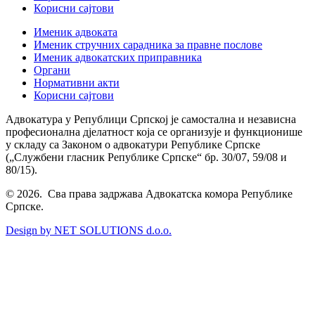
Корисни сајтови
Именик адвоката
Именик стручних сарадника за правне послове
Именик адвокатских приправника
Органи
Нормативни акти
Корисни сајтови
Адвокатура у Републици Српској је самостална и независна
професионална дјелатност која се организује и функционише
у складу са Законом о адвокатури Републике Српске
(„Службени гласник Републике Српске“ бр. 30/07, 59/08 и
80/15).
© 2026. Сва права задржава Адвокатска комора Републике
Српске.
Design by NET SOLUTIONS d.o.o.