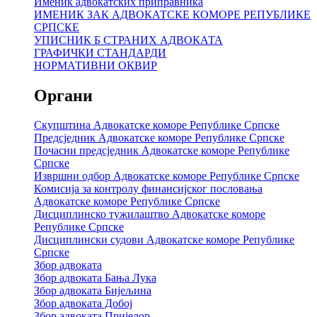
Именик адвокатских приправника
ИМЕНИК ЗАК АДВОКАТСКЕ КОМОРЕ РЕПУБЛИКЕ
СРПСКЕ
УПИСНИК Б СТРАНИХ АДВОКАТА
ГРАФИЧКИ СТАНДАРДИ
НОРМАТИВНИ ОКВИР
Органи
Скупштина Адвокатске коморе Републике Српске
Предсједник Адвокатске коморе Републике Српске
Почасни предсједник Адвокатске коморе Републике
Српске
Извршни одбор Адвокатске коморе Републике Српске
Комисија за контролу финансијског пословања
Адвокатске коморе Републике Српске
Дисциплинско тужилаштво Адвокатске коморе
Републике Српске
Дисциплински судови Адвокатске коморе Републике
Српске
Збор адвоката
Збор адвоката Бања Лука
Збор адвоката Бијељина
Збор адвоката Добој
Збор адвоката Приједор