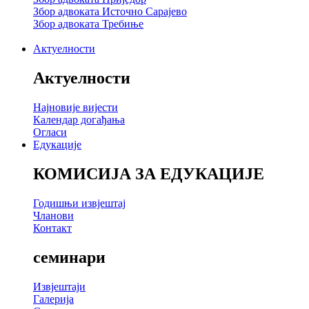
Збор адвоката Источно Сарајево
Збор адвоката Требиње
Актуелности
Актуелности
Најновије вијести
Календар догађања
Огласи
Едукације
КОМИСИЈА ЗА ЕДУКАЦИЈЕ
Годишњи извјештај
Чланови
Контакт
семинари
Извјештаји
Галерија