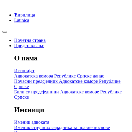
Ћирилица
Latinica
Почетна страна
Представљање
О нама
Историјат
Адвокатска комора Републике Српске данас
Почасни предсједник Адвокатске коморе Републике
Српске
Били су предсједници Адвокатске коморе Републике
Српске
Именици
Именик адвоката
Именик стручних сарадника за правне послове