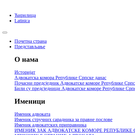
Ћирилица
Latinica
Почетна страна
Представљање
О нама
Историјат
Адвокатска комора Републике Српске данас
Почасни предсједник Адвокатске коморе Републике Српс
Били су предсједници Адвокатске коморе Републике Срп
Именици
Именик адвоката
Именик стручних сарадника за правне послове
Именик адвокатских приправника
ИМЕНИК ЗАК АДВОКАТСКЕ КОМОРЕ РЕПУБЛИКЕ 