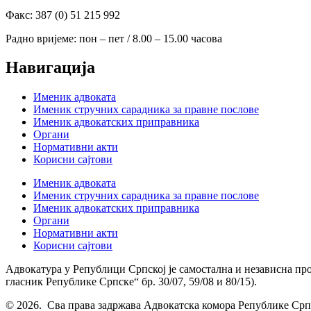
Факс: 387 (0) 51 215 992
Радно вријеме: пон – пет / 8.00 – 15.00 часова
Навигација
Именик адвоката
Именик стручних сарадника за правне послове
Именик адвокатских приправника
Органи
Нормативни акти
Корисни сајтови
Именик адвоката
Именик стручних сарадника за правне послове
Именик адвокатских приправника
Органи
Нормативни акти
Корисни сајтови
Адвокатура у Републици Српској је самостална и независна пр
гласник Републике Српске“ бр. 30/07, 59/08 и 80/15).
© 2026. Сва права задржава Адвокатска комора Републике Срп