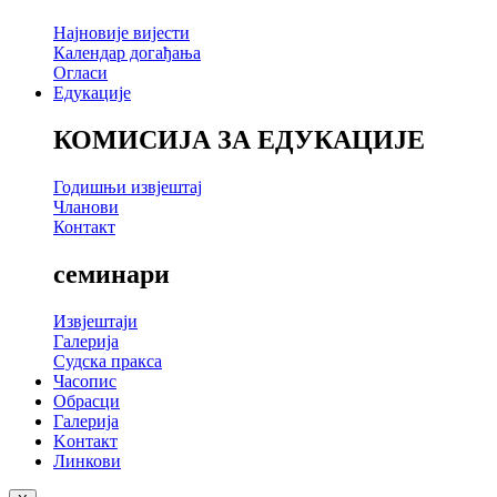
Најновије вијести
Календар догађања
Огласи
Едукације
КОМИСИЈА ЗА ЕДУКАЦИЈЕ
Годишњи извјештај
Чланови
Контакт
семинари
Извјештаји
Галерија
Судска пракса
Часопис
Обрасци
Галерија
Kонтакт
Линкови