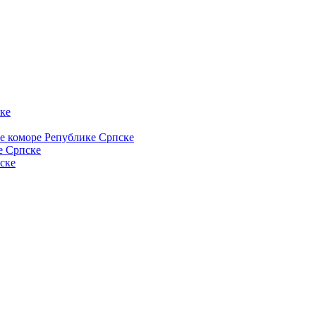
ке
ке коморе Републике Српске
е Српске
ске