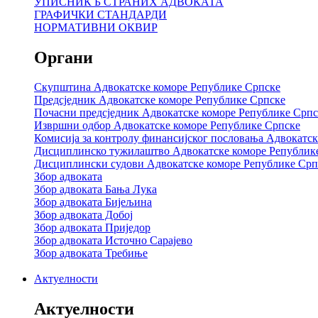
УПИСНИК Б СТРАНИХ АДВОКАТА
ГРАФИЧКИ СТАНДАРДИ
НОРМАТИВНИ ОКВИР
Органи
Скупштина Адвокатске коморе Републике Српске
Предсједник Адвокатске коморе Републике Српске
Почасни предсједник Адвокатске коморе Републике Српс
Извршни одбор Адвокатске коморе Републике Српске
Комисија за контролу финансијског пословања Адвокатс
Дисциплинско тужилаштво Адвокатске коморе Републик
Дисциплински судови Адвокатске коморе Републике Срп
Збор адвоката
Збор адвоката Бања Лука
Збор адвоката Бијељина
Збор адвоката Добој
Збор адвоката Приједор
Збор адвоката Источно Сарајево
Збор адвоката Требиње
Актуелности
Актуелности