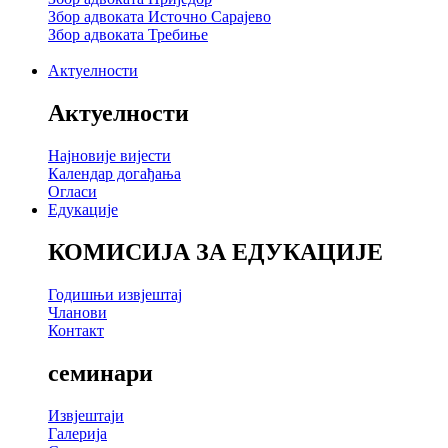
Збор адвоката Источно Сарајево
Збор адвоката Требиње
Актуелности
Актуелности
Најновије вијести
Календар догађања
Огласи
Едукације
КОМИСИЈА ЗА ЕДУКАЦИЈЕ
Годишњи извјештај
Чланови
Контакт
семинари
Извјештаји
Галерија