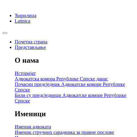
Ћирилица
Latinica
Почетна страна
Представљање
О нама
Историјат
Адвокатска комора Републике Српске данас
Почасни предсједник Адвокатске коморе Републике
Српске
Били су предсједници Адвокатске коморе Републике
Српске
Именици
Именик адвоката
Именик стручних сарадника за правне послове