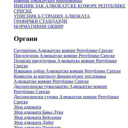
Именик адвокатских приправника
ИМЕНИК ЗАК АДВОКАТСКЕ КОМОРЕ РЕПУБЛИКЕ
СРПСКЕ
УПИСНИК Б СТРАНИХ АДВОКАТА
ГРАФИЧКИ СТАНДАРДИ
НОРМАТИВНИ ОКВИР
Органи
Скупштина Адвокатске коморе Републике Српске
Предсједник Адвокатске коморе Републике Српске
Почасни предсједник Адвокатске коморе Републике
Српске
Извршни одбор Адвокатске коморе Републике Српске
Комисија за контролу финансијског пословања
Адвокатске коморе Републике Српске
Дисциплинско тужилаштво Адвокатске коморе
Републике Српске
Дисциплински судови Адвокатске коморе Републике
Српске
Збор адвоката
Збор адвоката Бања Лука
Збор адвоката Бијељина
Збор адвоката Добој
Збор адвоката Приједор