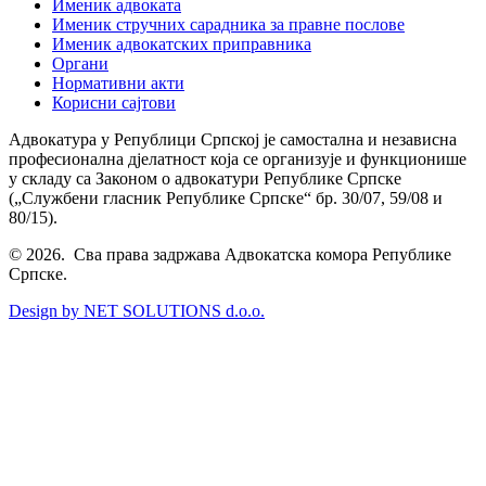
Именик адвоката
Именик стручних сарадника за правне послове
Именик адвокатских приправника
Органи
Нормативни акти
Корисни сајтови
Адвокатура у Републици Српској је самостална и независна
професионална дјелатност која се организује и функционише
у складу са Законом о адвокатури Републике Српске
(„Службени гласник Републике Српске“ бр. 30/07, 59/08 и
80/15).
© 2026. Сва права задржава Адвокатска комора Републике
Српске.
Design by NET SOLUTIONS d.o.o.