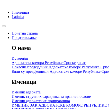
Ћирилица
Latinica
Почетна страна
Представљање
О нама
Историјат
Адвокатска комора Републике Српске данас
Почасни предсједник Адвокатске коморе Републике Српс
Били су предсједници Адвокатске коморе Републике Срп
Именици
Именик адвоката
Именик стручних сарадника за правне послове
Именик адвокатских приправника
ИМЕНИК ЗАК АДВОКАТСКЕ КОМОРЕ РЕПУБЛИКЕ 