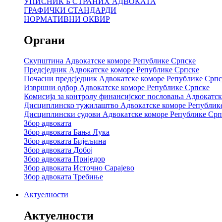
УПИСНИК Б СТРАНИХ АДВОКАТА
ГРАФИЧКИ СТАНДАРДИ
НОРМАТИВНИ ОКВИР
Органи
Скупштина Адвокатске коморе Републике Српске
Предсједник Адвокатске коморе Републике Српске
Почасни предсједник Адвокатске коморе Републике Српс
Извршни одбор Адвокатске коморе Републике Српске
Комисија за контролу финансијског пословања Адвокатс
Дисциплинско тужилаштво Адвокатске коморе Републик
Дисциплински судови Адвокатске коморе Републике Срп
Збор адвоката
Збор адвоката Бања Лука
Збор адвоката Бијељина
Збор адвоката Добој
Збор адвоката Приједор
Збор адвоката Источно Сарајево
Збор адвоката Требиње
Актуелности
Актуелности