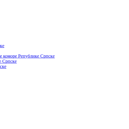
ке
ке коморе Републике Српске
е Српске
ске