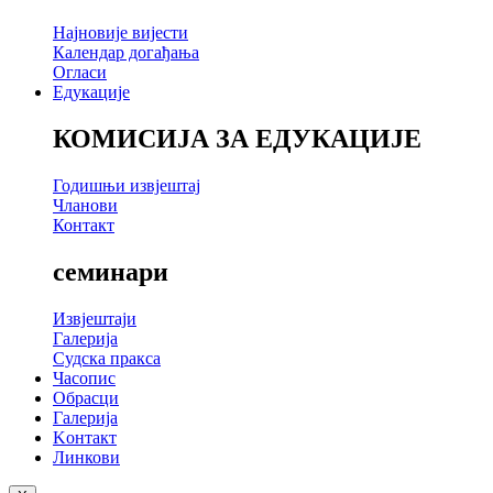
Најновије вијести
Календар догађања
Огласи
Едукације
КОМИСИЈА ЗА ЕДУКАЦИЈЕ
Годишњи извјештај
Чланови
Контакт
семинари
Извјештаји
Галерија
Судска пракса
Часопис
Обрасци
Галерија
Kонтакт
Линкови