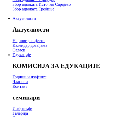
Збор адвоката Источно Сарајево
Збор адвоката Требиње
Актуелности
Актуелности
Најновије вијести
Календар догађања
Огласи
Едукације
КОМИСИЈА ЗА ЕДУКАЦИЈЕ
Годишњи извјештај
Чланови
Контакт
семинари
Извјештаји
Галерија