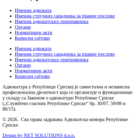
Именик адвоката
Именик стручних сарадника за правне послове
Именик адвокатских приправника
Органи
Нормативни акти
Корисни сајтови
Именик адвоката
Именик стручних сарадника за правне послове
Именик адвокатских приправника
Органи
Нормативни акти
Корисни сајтови
Адвокатура у Републици Српској је самостална и независна
професионална дјелатност која се организује и функционише
у складу са Законом о адвокатури Републике Српске
(„Службени гласник Републике Српске“ бр. 30/07, 59/08 и
80/15).
© 2026. Сва права задржава Адвокатска комора Републике
Српске.
Design by NET SOLUTIONS d.o.o.