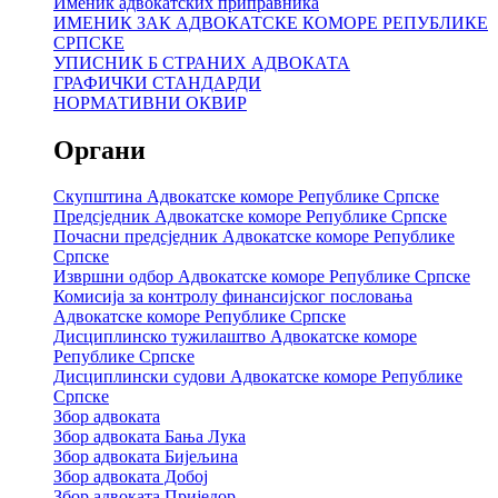
Именик адвокатских приправника
ИМЕНИК ЗАК АДВОКАТСКЕ КОМОРЕ РЕПУБЛИКЕ
СРПСКЕ
УПИСНИК Б СТРАНИХ АДВОКАТА
ГРАФИЧКИ СТАНДАРДИ
НОРМАТИВНИ ОКВИР
Органи
Скупштина Адвокатске коморе Републике Српске
Предсједник Адвокатске коморе Републике Српске
Почасни предсједник Адвокатске коморе Републике
Српске
Извршни одбор Адвокатске коморе Републике Српске
Комисија за контролу финансијског пословања
Адвокатске коморе Републике Српске
Дисциплинско тужилаштво Адвокатске коморе
Републике Српске
Дисциплински судови Адвокатске коморе Републике
Српске
Збор адвоката
Збор адвоката Бања Лука
Збор адвоката Бијељина
Збор адвоката Добој
Збор адвоката Приједор