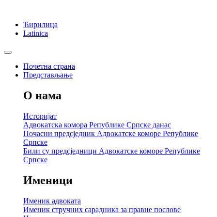
Ћирилица
Latinica
Почетна страна
Представљање
О нама
Историјат
Адвокатска комора Републике Српске данас
Почасни предсједник Адвокатске коморе Републике
Српске
Били су предсједници Адвокатске коморе Републике
Српске
Именици
Именик адвоката
Именик стручних сарадника за правне послове