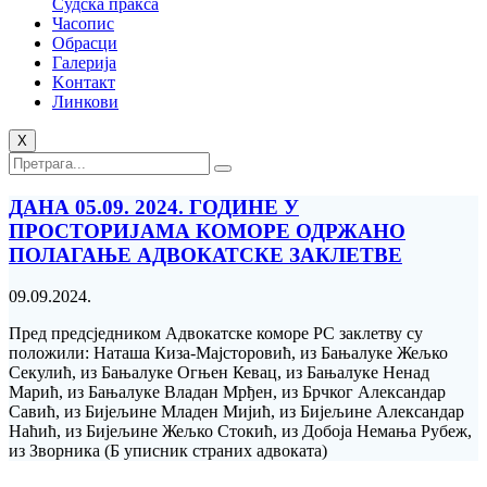
Судска пракса
Часопис
Обрасци
Галерија
Kонтакт
Линкови
X
ДАНА 05.09. 2024. ГОДИНЕ У
ПРОСТОРИЈАМА КОМОРЕ ОДРЖАНО
ПОЛАГАЊЕ АДВОКАТСКЕ ЗАКЛЕТВЕ
09.09.2024.
Пред предсједником Адвокатске коморе РС заклетву су
положили: Наташа Киза-Мајсторовић, из Бањалуке Жељко
Секулић, из Бањалуке Огњен Кевац, из Бањалуке Ненад
Марић, из Бањалуке Владан Мрђен, из Брчког Александар
Савић, из Бијељине Младен Мијић, из Бијељине Александар
Наћић, из Бијељине Жељко Стокић, из Добоја Немања Рубеж,
из Зворника (Б уписник страних адвоката)