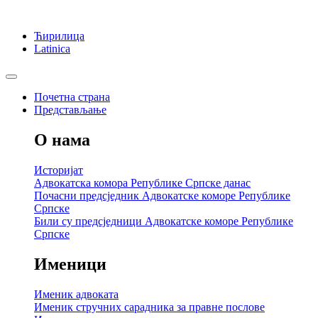
Ћирилица
Latinica
Почетна страна
Представљање
О нама
Историјат
Адвокатска комора Републике Српске данас
Почасни предсједник Адвокатске коморе Републике
Српске
Били су предсједници Адвокатске коморе Републике
Српске
Именици
Именик адвоката
Именик стручних сарадника за правне послове