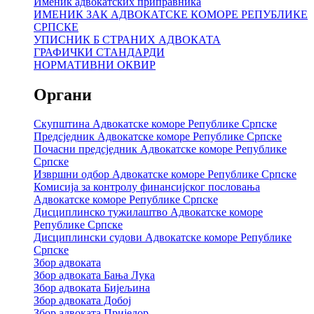
Именик адвокатских приправника
ИМЕНИК ЗАК АДВОКАТСКЕ КОМОРЕ РЕПУБЛИКЕ
СРПСКЕ
УПИСНИК Б СТРАНИХ АДВОКАТА
ГРАФИЧКИ СТАНДАРДИ
НОРМАТИВНИ ОКВИР
Органи
Скупштина Адвокатске коморе Републике Српске
Предсједник Адвокатске коморе Републике Српске
Почасни предсједник Адвокатске коморе Републике
Српске
Извршни одбор Адвокатске коморе Републике Српске
Комисија за контролу финансијског пословања
Адвокатске коморе Републике Српске
Дисциплинско тужилаштво Адвокатске коморе
Републике Српске
Дисциплински судови Адвокатске коморе Републике
Српске
Збор адвоката
Збор адвоката Бања Лука
Збор адвоката Бијељина
Збор адвоката Добој
Збор адвоката Приједор