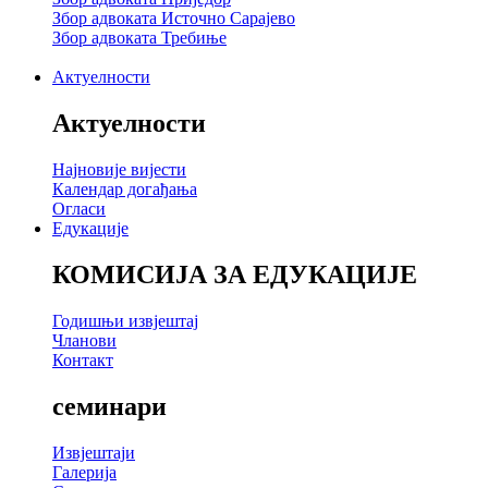
Збор адвоката Источно Сарајево
Збор адвоката Требиње
Актуелности
Актуелности
Најновије вијести
Календар догађања
Огласи
Едукације
КОМИСИЈА ЗА ЕДУКАЦИЈЕ
Годишњи извјештај
Чланови
Контакт
семинари
Извјештаји
Галерија