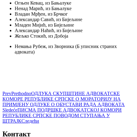
Огњен Кевац, из Бањалуке
Ненад Марић, из Бањалуке
Владан Мрђен, из Брчког
Александар Савић, из Бијељине
Младен Мијић, из Бијељине
Александар Наћић, из Бијељине
Жељко Стокић, из Добоја
Немања Рубеж, из Зворника (Б уписник страних
адвоката)
Prev
Prethodno
ОДЛУКА СКУПШТИНЕ АДВОКАТСКЕ
КОМОРЕ РЕПУБЛИКЕ СРПСКЕ О МОРАТОРИЈУ НА
ПРИМЈЕНУ ОДЛУКЕ О ОБУСТАВИ РАДА АДВОКАТА
Sledeće
ПИСМА ПОДРШКЕ АДВОКАТСКОЈ КОМОРИ
РЕПУБЛИКЕ СРПСКЕ ПОВОДОМ СТУПАЊА У
ШТРАЈК
Следећи
Контакт