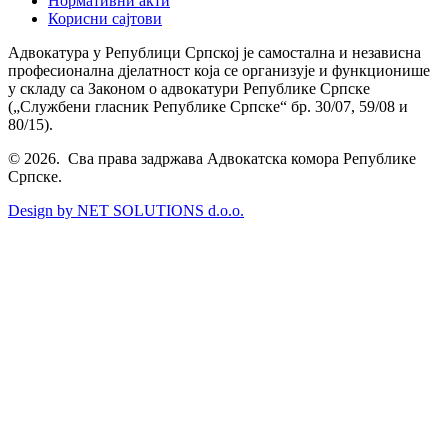
Нормативни акти
Корисни сајтови
Адвокатура у Републици Српској је самостална и независна
професионална дјелатност која се организује и функционише
у складу са Законом о адвокатури Републике Српске
(„Службени гласник Републике Српске“ бр. 30/07, 59/08 и
80/15).
© 2026. Сва права задржава Адвокатска комора Републике
Српске.
Design by NET SOLUTIONS d.o.o.