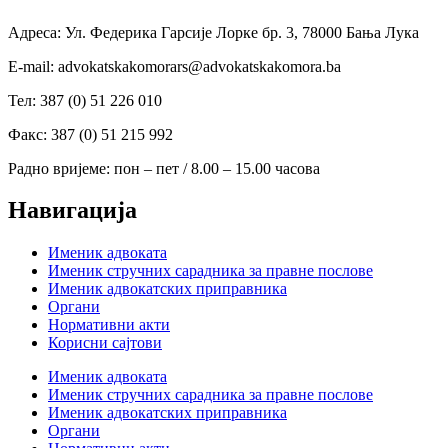
Адреса: Ул. Федерика Гарсије Лорке бр. 3, 78000 Бања Лука
Е-mail: advokatskakomorars@advokatskakomora.ba
Тел: 387 (0) 51 226 010
Факс: 387 (0) 51 215 992
Радно вријеме: пон – пет / 8.00 – 15.00 часова
Навигација
Именик адвоката
Именик стручних сарадника за правне послове
Именик адвокатских приправника
Органи
Нормативни акти
Корисни сајтови
Именик адвоката
Именик стручних сарадника за правне послове
Именик адвокатских приправника
Органи