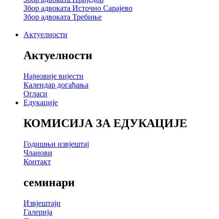
Збор адвоката Источно Сарајево
Збор адвоката Требиње
Актуелности
Актуелности
Најновије вијести
Календар догађања
Огласи
Едукације
КОМИСИЈА ЗА ЕДУКАЦИЈЕ
Годишњи извјештај
Чланови
Контакт
семинари
Извјештаји
Галерија