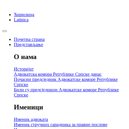
Ћирилица
Latinica
Почетна страна
Представљање
О нама
Историјат
Адвокатска комора Републике Српске данас
Почасни предсједник Адвокатске коморе Републике
Српске
Били су предсједници Адвокатске коморе Републике
Српске
Именици
Именик адвоката
Именик стручних сарадника за правне послове