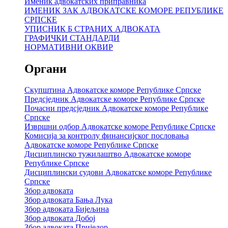
Именик адвокатских приправника
ИМЕНИК ЗАК АДВОКАТСКЕ КОМОРЕ РЕПУБЛИКЕ
СРПСКЕ
УПИСНИК Б СТРАНИХ АДВОКАТА
ГРАФИЧКИ СТАНДАРДИ
НОРМАТИВНИ ОКВИР
Органи
Скупштина Адвокатске коморе Републике Српске
Предсједник Адвокатске коморе Републике Српске
Почасни предсједник Адвокатске коморе Републике
Српске
Извршни одбор Адвокатске коморе Републике Српске
Комисија за контролу финансијског пословања
Адвокатске коморе Републике Српске
Дисциплинско тужилаштво Адвокатске коморе
Републике Српске
Дисциплински судови Адвокатске коморе Републике
Српске
Збор адвоката
Збор адвоката Бања Лука
Збор адвоката Бијељина
Збор адвоката Добој
Збор адвоката Приједор