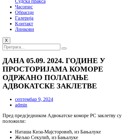
Судска пракса
Часопис
Обрасци
Галерија
Kонтакт
Линкови
X
ДАНА 05.09. 2024. ГОДИНЕ У
ПРОСТОРИЈАМА КОМОРЕ
ОДРЖАНО ПОЛАГАЊЕ
АДВОКАТСКЕ ЗАКЛЕТВЕ
септембар 9, 2024
admin
Пред предсједником Адвокатске коморе РС заклетву су
положили:
Наташа Киза-Мајсторовић, из Бањалуке
Жељко Секулић, из Бањалуке