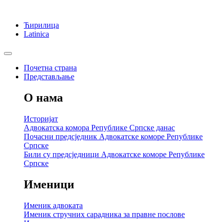
Ћирилица
Latinica
Почетна страна
Представљање
О нама
Историјат
Адвокатска комора Републике Српске данас
Почасни предсједник Адвокатске коморе Републике
Српске
Били су предсједници Адвокатске коморе Републике
Српске
Именици
Именик адвоката
Именик стручних сарадника за правне послове