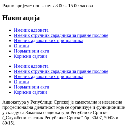
Радно вријеме: пон – пет / 8.00 – 15.00 часова
Навигација
Именик адвоката
Именик стручних сарадника за правне послове
Именик адвокатских приправника
Органи
Нормативни акти
Корисни сајтови
Именик адвоката
Именик стручних сарадника за правне послове
Именик адвокатских приправника
Органи
Нормативни акти
Корисни сајтови
Адвокатура у Републици Српској је самостална и независна
професионална дјелатност која се организује и функционише
у складу са Законом о адвокатури Републике Српске
(„Службени гласник Републике Српске“ бр. 30/07, 59/08 и
80/15).