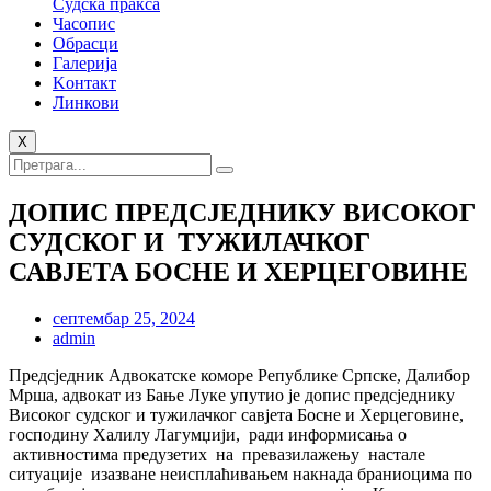
Судска пракса
Часопис
Обрасци
Галерија
Kонтакт
Линкови
X
ДОПИС ПРЕДСЈЕДНИКУ ВИСОКОГ
СУДСКОГ И ТУЖИЛАЧКОГ
САВЈЕТА БОСНЕ И ХЕРЦЕГОВИНЕ
септембар 25, 2024
admin
Предсједник Адвокатске коморе Републике Српске, Далибор
Мрша, адвокат из Бање Луке упутио је допис предсједнику
Високог судског и тужилачког савјета Босне и Херцеговине,
господину Халилу Лагумџији, ради информисања о
активностима предузетих на превазилажењу настале
ситуације изазване неисплаћивањем накнада браниоцима по