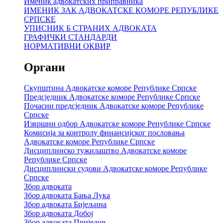
Именик адвокатских приправника
ИМЕНИК ЗАК АДВОКАТСКЕ КОМОРЕ РЕПУБЛИКЕ
СРПСКЕ
УПИСНИК Б СТРАНИХ АДВОКАТА
ГРАФИЧКИ СТАНДАРДИ
НОРМАТИВНИ ОКВИР
Органи
Скупштина Адвокатске коморе Републике Српске
Предсједник Адвокатске коморе Републике Српске
Почасни предсједник Адвокатске коморе Републике
Српске
Извршни одбор Адвокатске коморе Републике Српске
Комисија за контролу финансијског пословања
Адвокатске коморе Републике Српске
Дисциплинско тужилаштво Адвокатске коморе
Републике Српске
Дисциплински судови Адвокатске коморе Републике
Српске
Збор адвоката
Збор адвоката Бања Лука
Збор адвоката Бијељина
Збор адвоката Добој
Збор адвоката Приједор