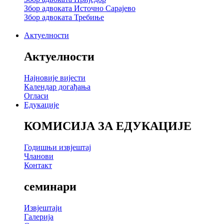
Збор адвоката Источно Сарајево
Збор адвоката Требиње
Актуелности
Актуелности
Најновије вијести
Календар догађања
Огласи
Едукације
КОМИСИЈА ЗА ЕДУКАЦИЈЕ
Годишњи извјештај
Чланови
Контакт
семинари
Извјештаји
Галерија