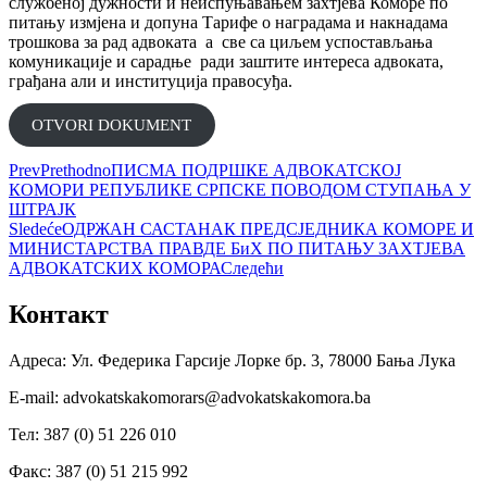
службеној дужности и неиспуњавањем захтјева Коморе по
питању измјена и допуна Тарифе о наградама и накнадама
трошкова за рад адвоката а све са циљем успостављања
комуникације и сарадње ради заштите интереса адвоката,
грађана али и институција правосуђа.
ОTVORI DOKUMENT
Prev
Prethodno
ПИСМА ПОДРШКЕ АДВОКАТСКОЈ
КОМОРИ РЕПУБЛИКЕ СРПСКЕ ПОВОДОМ СТУПАЊА У
ШТРАЈК
Sledeće
ОДРЖАН САСТАНАК ПРЕДСЈЕДНИКА КОМОРЕ И
МИНИСТАРСТВА ПРАВДЕ БиХ ПО ПИТАЊУ ЗАХТЈЕВА
АДВОКАТСКИХ КОМОРА
Следећи
Контакт
Адреса: Ул. Федерика Гарсије Лорке бр. 3, 78000 Бања Лука
Е-mail: advokatskakomorars@advokatskakomora.ba
Тел: 387 (0) 51 226 010
Факс: 387 (0) 51 215 992