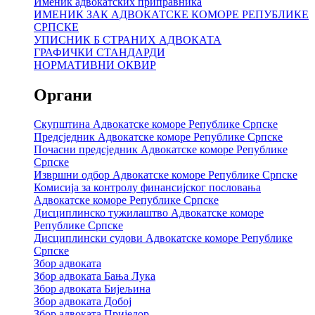
Именик адвокатских приправника
ИМЕНИК ЗАК АДВОКАТСКЕ КОМОРЕ РЕПУБЛИКЕ
СРПСКЕ
УПИСНИК Б СТРАНИХ АДВОКАТА
ГРАФИЧКИ СТАНДАРДИ
НОРМАТИВНИ ОКВИР
Органи
Скупштина Адвокатске коморе Републике Српске
Предсједник Адвокатске коморе Републике Српске
Почасни предсједник Адвокатске коморе Републике
Српске
Извршни одбор Адвокатске коморе Републике Српске
Комисија за контролу финансијског пословања
Адвокатске коморе Републике Српске
Дисциплинско тужилаштво Адвокатске коморе
Републике Српске
Дисциплински судови Адвокатске коморе Републике
Српске
Збор адвоката
Збор адвоката Бања Лука
Збор адвоката Бијељина
Збор адвоката Добој
Збор адвоката Приједор