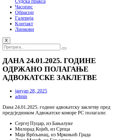
Судска пракса
Часопис
Обрасци
Галерија
Kонтакт
Линкови
X
ДАНА 24.01.2025. ГОДИНЕ
ОДРЖАНО ПОЛАГАЊЕ
АДВОКАТСКЕ ЗАКЛЕТВЕ
јануар 28, 2025
admin
Dана 24.01.2025. године адвокатску заклетву пред
предсједником Адвокатске коморе РС полaгали:
Сергеј Пуцар, из Бањалуке
Милорад Којић, из Српца
Маја Врбљанац, из Мркоњић Града