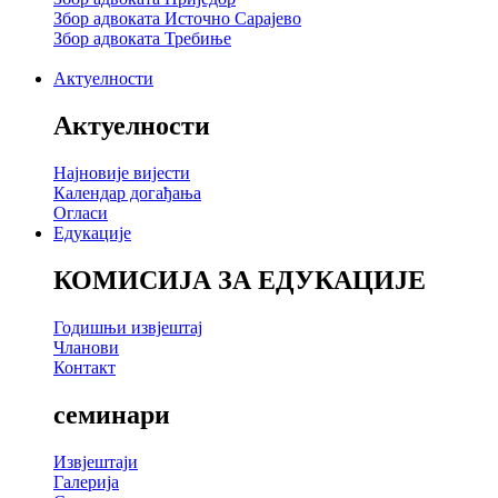
Збор адвоката Источно Сарајево
Збор адвоката Требиње
Актуелности
Актуелности
Најновије вијести
Календар догађања
Огласи
Едукације
КОМИСИЈА ЗА ЕДУКАЦИЈЕ
Годишњи извјештај
Чланови
Контакт
семинари
Извјештаји
Галерија