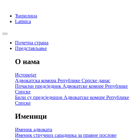
Ћирилица
Latinica
Почетна страна
Представљање
О нама
Историјат
Адвокатска комора Републике Српске данас
Почасни предсједник Адвокатске коморе Републике
Српске
Били су предсједници Адвокатске коморе Републике
Српске
Именици
Именик адвоката
Именик стручних сарадника за правне послове