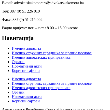
Е-mail: advokatskakomorars@advokatskakomora.ba
Тел: 387 (0) 51 226 010
Факс: 387 (0) 51 215 992
Радно вријеме: пон – пет / 8.00 – 15.00 часова
Навигација
Именик адвоката
Именик стручних сарадника за правне послове
Именик адвокатских приправника
Органи
Нормативни акти
Корисни сајтови
Именик адвоката
Именик стручних сарадника за правне послове
Именик адвокатских приправника
Органи
Нормативни акти
Корисни сајтови
Адвокатура у Републици Српској је самостална и независна