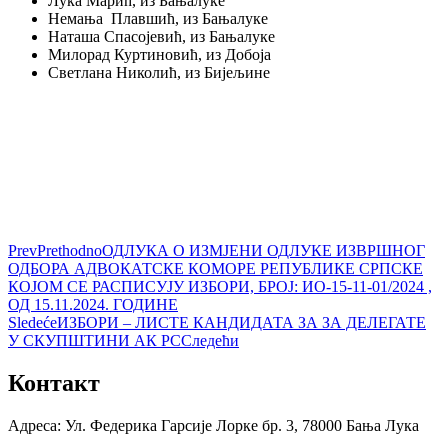
Лука Марић, из Бањалуке
Немања Плавшић, из Бањалуке
Наташа Спасојевић, из Бањалуке
Милорад Куртиновић, из Добоја
Светлана Николић, из Бијељине
Prev
Prethodno
ОДЛУКА О ИЗМЈЕНИ ОДЛУКЕ ИЗВРШНОГ
ОДБОРА АДВОКАТСКЕ КОМОРЕ РЕПУБЛИКЕ СРПСКЕ
КОЈОМ СЕ РАСПИСУЈУ ИЗБОРИ, БРОЈ: ИО-15-11-01/2024 ,
ОД 15.11.2024. ГОДИНЕ
Sledeće
ИЗБОРИ – ЛИСТЕ КАНДИДАТА ЗА ЗА ДЕЛЕГАТЕ
У СКУПШТИНИ АК РС
Следећи
Контакт
Адреса: Ул. Федерика Гарсије Лорке бр. 3, 78000 Бања Лука