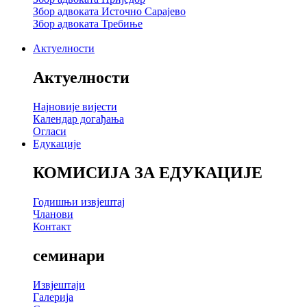
Збор адвоката Источно Сарајево
Збор адвоката Требиње
Актуелности
Актуелности
Најновије вијести
Календар догађања
Огласи
Едукације
КОМИСИЈА ЗА ЕДУКАЦИЈЕ
Годишњи извјештај
Чланови
Контакт
семинари
Извјештаји
Галерија