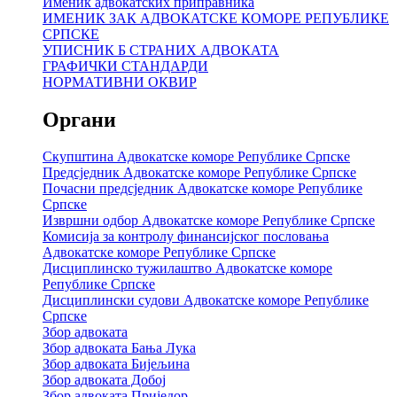
Именик адвокатских приправника
ИМЕНИК ЗАК АДВОКАТСКЕ КОМОРЕ РЕПУБЛИКЕ
СРПСКЕ
УПИСНИК Б СТРАНИХ АДВОКАТА
ГРАФИЧКИ СТАНДАРДИ
НОРМАТИВНИ ОКВИР
Органи
Скупштина Адвокатске коморе Републике Српске
Предсједник Адвокатске коморе Републике Српске
Почасни предсједник Адвокатске коморе Републике
Српске
Извршни одбор Адвокатске коморе Републике Српске
Комисија за контролу финансијског пословања
Адвокатске коморе Републике Српске
Дисциплинско тужилаштво Адвокатске коморе
Републике Српске
Дисциплински судови Адвокатске коморе Републике
Српске
Збор адвоката
Збор адвоката Бања Лука
Збор адвоката Бијељина
Збор адвоката Добој
Збор адвоката Приједор