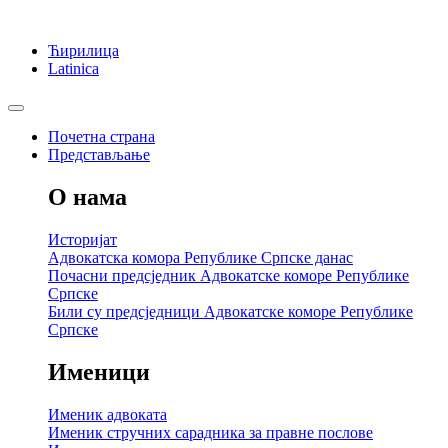
Ћирилица
Latinica
Почетна страна
Представљање
О нама
Историјат
Адвокатска комора Републике Српске данас
Почасни предсједник Адвокатске коморе Републике
Српске
Били су предсједници Адвокатске коморе Републике
Српске
Именици
Именик адвоката
Именик стручних сарадника за правне послове