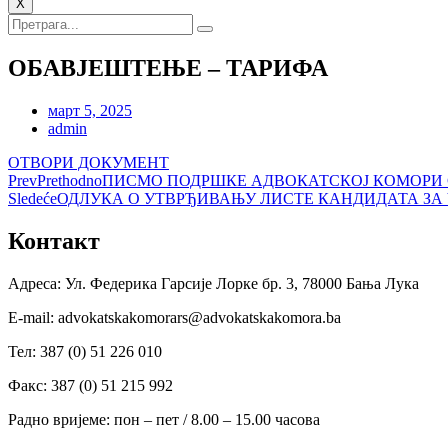
X
ОБАВЈЕШТЕЊЕ – ТАРИФА
март 5, 2025
admin
ОТВОРИ ДОКУМЕНТ
Prev
Prethodno
ПИСМО ПОДРШКЕ АДВОКАТСКОЈ КОМОРИ 
Sledeće
ОДЛУКА О УТВРЂИВАЊУ ЛИСТЕ КАНДИДАТА ЗА
Контакт
Адреса: Ул. Федерика Гарсије Лорке бр. 3, 78000 Бања Лука
Е-mail: advokatskakomorars@advokatskakomora.ba
Тел: 387 (0) 51 226 010
Факс: 387 (0) 51 215 992
Радно вријеме: пон – пет / 8.00 – 15.00 часова