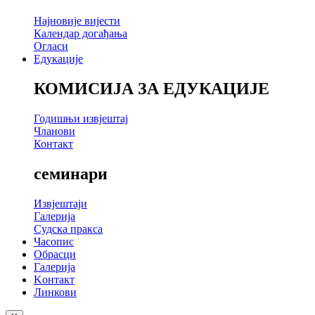
Најновије вијести
Календар догађања
Огласи
Едукације
КОМИСИЈА ЗА ЕДУКАЦИЈЕ
Годишњи извјештај
Чланови
Контакт
семинари
Извјештаји
Галерија
Судска пракса
Часопис
Обрасци
Галерија
Kонтакт
Линкови