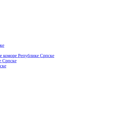
ке
ке коморе Републике Српске
е Српске
ске