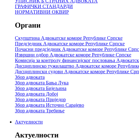
УПИСНИК Б СТРАНИХ АДВОКАТА
ГРАФИЧКИ СТАНДАРДИ
НОРМАТИВНИ ОКВИР
Органи
Скупштина Адвокатске коморе Републике Српске
Предсједник Адвокатске коморе Републике Српске
Почасни предсједник Адвокатске коморе Републике Српс
Извршни одбор Адвокатске коморе Републике Српске
Комисија за контролу финансијског пословања Адвокатс
Дисциплинско тужилаштво Адвокатске коморе Републик
Дисциплински судови Адвокатске коморе Републике Срп
Збор адвоката
Збор адвоката Бања Лука
Збор адвоката Бијељина
Збор адвоката Добој
Збор адвоката Приједор
Збор адвоката Источно Сарајево
Збор адвоката Требиње
Актуелности
Актуелности