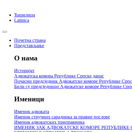
Ћирилица
Latinica
Почетна страна
Представљање
О нама
Историјат
Адвокатска комора Републике Српске данас
Почасни предсједник Адвокатске коморе Републике Српс
Били су предсједници Адвокатске коморе Републике Срп
Именици
Именик адвоката
Именик стручних сарадника за правне послове
Именик адвокатских приправника
ИМЕНИК ЗАК АДВОКАТСКЕ КОМОРЕ РЕПУБЛИКЕ 