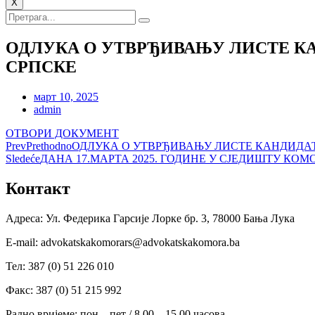
X
ОДЛУКА О УТВРЂИВАЊУ ЛИСТЕ К
СРПСКЕ
март 10, 2025
admin
ОТВОРИ ДОКУМЕНТ
Prev
Prethodno
ОДЛУКА О УТВРЂИВАЊУ ЛИСТЕ КАНДИДАТ
Sledeće
ДАНА 17.МАРТА 2025. ГОДИНЕ У СЈЕДИШТУ К
Контакт
Адреса: Ул. Федерика Гарсије Лорке бр. 3, 78000 Бања Лука
Е-mail: advokatskakomorars@advokatskakomora.ba
Тел: 387 (0) 51 226 010
Факс: 387 (0) 51 215 992
Радно вријеме: пон – пет / 8.00 – 15.00 часова