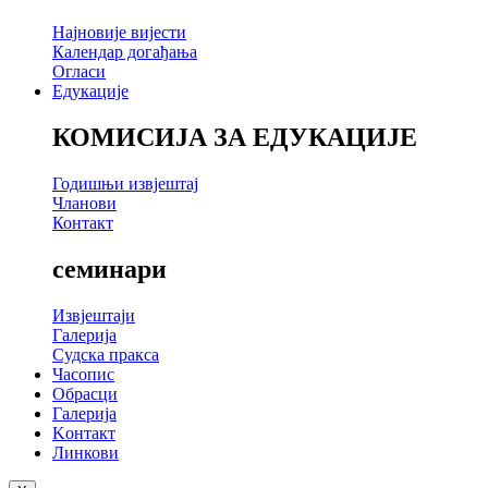
Најновије вијести
Календар догађања
Огласи
Едукације
КОМИСИЈА ЗА ЕДУКАЦИЈЕ
Годишњи извјештај
Чланови
Контакт
семинари
Извјештаји
Галерија
Судска пракса
Часопис
Обрасци
Галерија
Kонтакт
Линкови