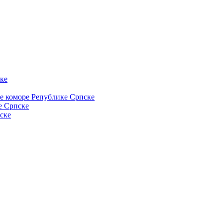
ке
ке коморе Републике Српске
е Српске
ске