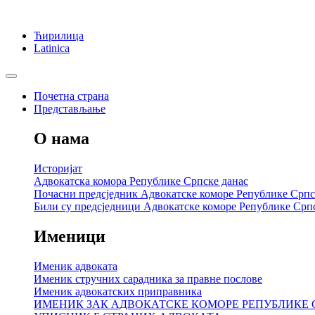
Ћирилица
Latinica
Почетна страна
Представљање
О нама
Историјат
Адвокатска комора Републике Српске данас
Почасни предсједник Адвокатске коморе Републике Српс
Били су предсједници Адвокатске коморе Републике Срп
Именици
Именик адвоката
Именик стручних сарадника за правне послове
Именик адвокатских приправника
ИМЕНИК ЗАК АДВОКАТСКЕ КОМОРЕ РЕПУБЛИКЕ 