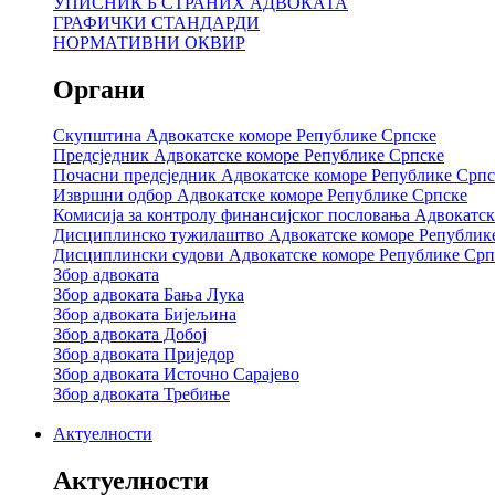
УПИСНИК Б СТРАНИХ АДВОКАТА
ГРАФИЧКИ СТАНДАРДИ
НОРМАТИВНИ ОКВИР
Органи
Скупштина Адвокатске коморе Републике Српске
Предсједник Адвокатске коморе Републике Српске
Почасни предсједник Адвокатске коморе Републике Српс
Извршни одбор Адвокатске коморе Републике Српске
Комисија за контролу финансијског пословања Адвокатс
Дисциплинско тужилаштво Адвокатске коморе Републик
Дисциплински судови Адвокатске коморе Републике Срп
Збор адвоката
Збор адвоката Бања Лука
Збор адвоката Бијељина
Збор адвоката Добој
Збор адвоката Приједор
Збор адвоката Источно Сарајево
Збор адвоката Требиње
Актуелности
Актуелности